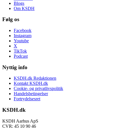
Blogs
Om KSDH
Følg os
Facebook
Instagram
Youtube
X
TikTok
Podcast
Nyttig info
KSDH.dk Redaktionen
Kontakt KSDH.dk
Cookie- og privatlivspolitik
Handelsbetingelser
Fortrydelsesret
KSDH.dk
KSDH Aarhus ApS
CVR: 45 10 90 46