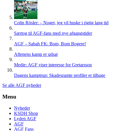
Colin Rösler: – Noget, jeg vil huske i rigtig lang tid
Særtog til AGF-fans med nye afgangstider
AGF – Sabah FK: Bom, Bom Bogere!
Aftenens kamp er udsat
Medie: AGF viser interesse for Gretarsson
Dagens kamptrup: Skadesramte profiler er tilbage
Se alle AGF nyheder
Menu
Nyheder
KSDH Shop
Lyden AGF
AGF
AGF Fans