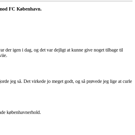
ål mod FC København.
 der igen i dag, og det var dejligt at kunne give noget tilbage til
iie.
orde jeg så. Det virkede jo meget godt, og så prøvede jeg lige at curle
ende københavnerhold.