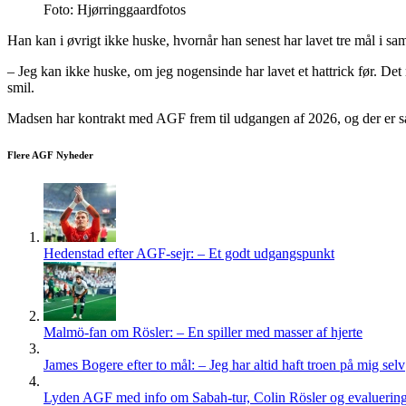
Foto: Hjørringgaardfotos
Han kan i øvrigt ikke huske, hvornår han senest har lavet tre mål i 
– Jeg kan ikke huske, om jeg nogensinde har lavet et hattrick før. De
smil.
Madsen har kontrakt med AGF frem til udgangen af 2026, og der er så
Flere AGF Nyheder
Hedenstad efter AGF-sejr: – Et godt udgangspunkt
Malmö-fan om Rösler: – En spiller med masser af hjerte
James Bogere efter to mål: – Jeg har altid haft troen på mig selv
Lyden AGF med info om Sabah-tur, Colin Rösler og evaluering 