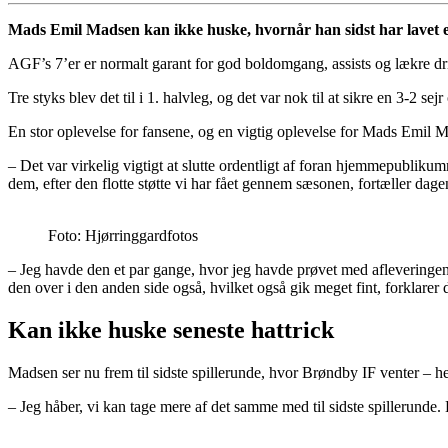
Mads Emil Madsen kan ikke huske, hvornår han sidst har lavet e
AGF’s 7’er er normalt garant for god boldomgang, assists og lækre dr
Tre styks blev det til i 1. halvleg, og det var nok til at sikre en 3-
En stor oplevelse for fansene, og en vigtig oplevelse for Mads Emil 
– Det var virkelig vigtigt at slutte ordentligt af foran hjemmepublikum
dem, efter den flotte støtte vi har fået gennem sæsonen, fortæller d
Foto: Hjørringgardfotos
– Jeg havde den et par gange, hvor jeg havde prøvet med afleveringen, 
den over i den anden side også, hvilket også gik meget fint, forklare
Kan ikke huske seneste hattrick
Madsen ser nu frem til sidste spillerunde, hvor Brøndby IF venter –
– Jeg håber, vi kan tage mere af det samme med til sidste spillerunde