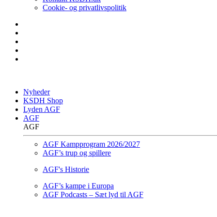
Cookie- og privatlivspolitik
Nyheder
KSDH Shop
Lyden AGF
AGF
AGF
AGF Kampprogram 2026/2027
AGF’s trup og spillere
AGF's Historie
AGF’s kampe i Europa
AGF Podcasts – Sæt lyd til AGF