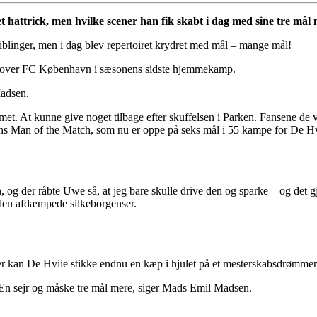
t hattrick, men hvilke scener han fik skabt i dag med sine tre m
iblinger, men i dag blev repertoiret krydret med mål – mange mål!
2 sejr over FC København i sæsonens sidste hjemmekamp.
Madsen.
met. At kunne give noget tilbage efter skuffelsen i Parken. Fansene de var
agens Man of the Match, som nu er oppe på seks mål i 55 kampe for De Hv
og der råbte Uwe så, at jeg bare skulle drive den og sparke – og det gj
r den afdæmpede silkeborgenser.
 her kan De Hviie stikke endnu en kæp i hjulet på et mesterskabsdrømm
. En sejr og måske tre mål mere, siger Mads Emil Madsen.