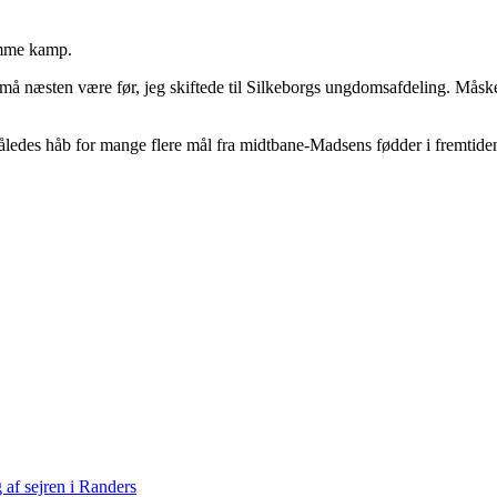
samme kamp.
t må næsten være før, jeg skiftede til Silkeborgs ungdomsafdeling. Måsk
ledes håb for mange flere mål fra midtbane-Madsens fødder i fremtide
af sejren i Randers