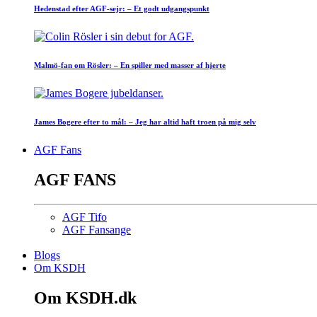
Hedenstad efter AGF-sejr: – Et godt udgangspunkt
Malmö-fan om Rösler: – En spiller med masser af hjerte
James Bogere efter to mål: – Jeg har altid haft troen på mig selv
AGF Fans
AGF FANS
AGF Tifo
AGF Fansange
Blogs
Om KSDH
Om KSDH.dk