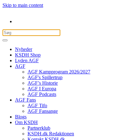
Skip to main content
Nyheder
KSDH Shop
Lyden AGF
AGF
AGF Kampprogram 2026/2027
AGF's Spillertrup
AGF’s Historie
AGF I Europa
AGF Podcasts
AGF Fans
AGF Tifo
AGF Fansange
Blogs
Om KSDH
Partnerklub
KSDH.dk Redaktionen
Kontakt KSDH.dk