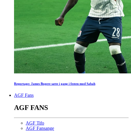
Reportage: James Bogere satte i gang i festen mod Sabah
AGF Fans
AGF FANS
AGF Tifo
AGF Fansange