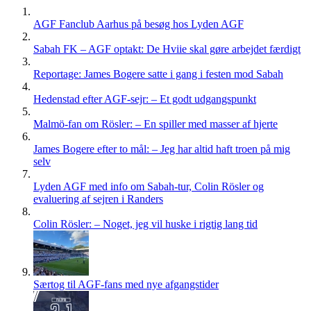
AGF Fanclub Aarhus på besøg hos Lyden AGF
Sabah FK – AGF optakt: De Hviie skal gøre arbejdet færdigt
Reportage: James Bogere satte i gang i festen mod Sabah
Hedenstad efter AGF-sejr: – Et godt udgangspunkt
Malmö-fan om Rösler: – En spiller med masser af hjerte
James Bogere efter to mål: – Jeg har altid haft troen på mig
selv
Lyden AGF med info om Sabah-tur, Colin Rösler og
evaluering af sejren i Randers
Colin Rösler: – Noget, jeg vil huske i rigtig lang tid
Særtog til AGF-fans med nye afgangstider