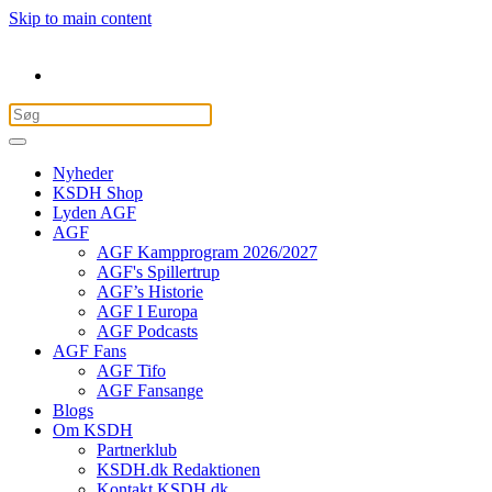
Skip to main content
Nyheder
KSDH Shop
Lyden AGF
AGF
AGF Kampprogram 2026/2027
AGF's Spillertrup
AGF’s Historie
AGF I Europa
AGF Podcasts
AGF Fans
AGF Tifo
AGF Fansange
Blogs
Om KSDH
Partnerklub
KSDH.dk Redaktionen
Kontakt KSDH.dk