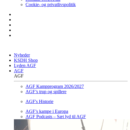
Cookie- og privatlivspolitik
Nyheder
KSDH Shop
Lyden AGF
AGF
AGF
AGF Kampprogram 2026/2027
AGF’s trup og spillere
AGF's Historie
AGF’s kampe i Europa
AGF Podcasts – Sæt lyd til AGF