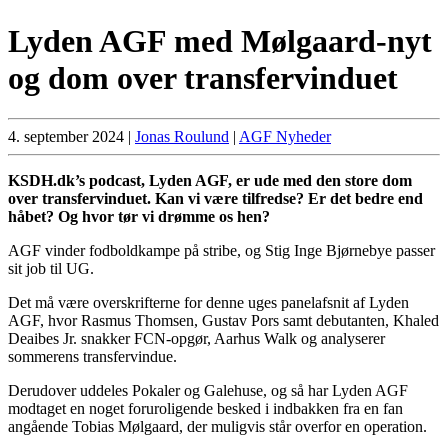
Lyden AGF med Mølgaard-nyt
og dom over transfervinduet
4. september 2024
|
Jonas Roulund
|
AGF Nyheder
KSDH.dk’s podcast, Lyden AGF, er ude med den store dom
over transfervinduet. Kan vi være tilfredse? Er det bedre end
håbet? Og hvor tør vi drømme os hen?
AGF vinder fodboldkampe på stribe, og Stig Inge Bjørnebye passer
sit job til UG.
Det må være overskrifterne for denne uges panelafsnit af Lyden
AGF, hvor Rasmus Thomsen, Gustav Pors samt debutanten, Khaled
Deaibes Jr. snakker FCN-opgør, Aarhus Walk og analyserer
sommerens transfervindue.
Derudover uddeles Pokaler og Galehuse, og så har Lyden AGF
modtaget en noget foruroligende besked i indbakken fra en fan
angående Tobias Mølgaard, der muligvis står overfor en operation.