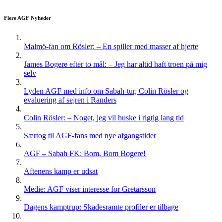
Flere AGF Nyheder
Malmö-fan om Rösler: – En spiller med masser af hjerte
James Bogere efter to mål: – Jeg har altid haft troen på mig
selv
Lyden AGF med info om Sabah-tur, Colin Rösler og
evaluering af sejren i Randers
Colin Rösler: – Noget, jeg vil huske i rigtig lang tid
Særtog til AGF-fans med nye afgangstider
AGF – Sabah FK: Bom, Bom Bogere!
Aftenens kamp er udsat
Medie: AGF viser interesse for Gretarsson
Dagens kamptrup: Skadesramte profiler er tilbage