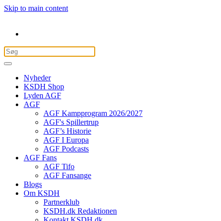
Skip to main content
Nyheder
KSDH Shop
Lyden AGF
AGF
AGF Kampprogram 2026/2027
AGF's Spillertrup
AGF’s Historie
AGF I Europa
AGF Podcasts
AGF Fans
AGF Tifo
AGF Fansange
Blogs
Om KSDH
Partnerklub
KSDH.dk Redaktionen
Kontakt KSDH.dk