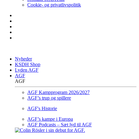
Cookie- og privatlivspolitik
Nyheder
KSDH Shop
Lyden AGF
AGF
AGF
AGF Kampprogram 2026/2027
AGF’s trup og spillere
AGF's Historie
AGF’s kampe i Europa
AGF Podcasts – Sæt lyd til AGF