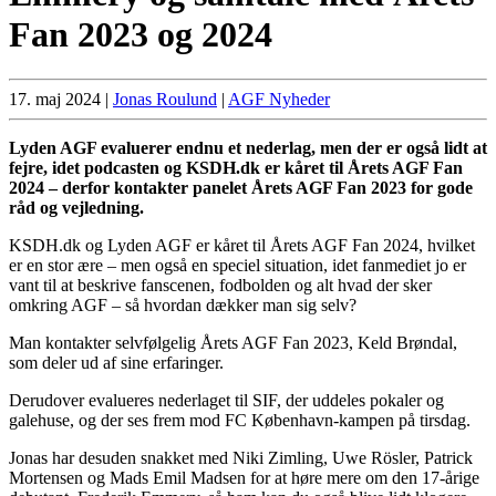
Fan 2023 og 2024
17. maj 2024
|
Jonas Roulund
|
AGF Nyheder
Lyden AGF evaluerer endnu et nederlag, men der er også lidt at
fejre, idet podcasten og KSDH.dk er kåret til Årets AGF Fan
2024 – derfor kontakter panelet Årets AGF Fan 2023 for gode
råd og vejledning.
KSDH.dk og Lyden AGF er kåret til Årets AGF Fan 2024, hvilket
er en stor ære – men også en speciel situation, idet fanmediet jo er
vant til at beskrive fanscenen, fodbolden og alt hvad der sker
omkring AGF – så hvordan dækker man sig selv?
Man kontakter selvfølgelig Årets AGF Fan 2023, Keld Brøndal,
som deler ud af sine erfaringer.
Derudover evalueres nederlaget til SIF, der uddeles pokaler og
galehuse, og der ses frem mod FC København-kampen på tirsdag.
Jonas har desuden snakket med Niki Zimling, Uwe Rösler, Patrick
Mortensen og Mads Emil Madsen for at høre mere om den 17-årige