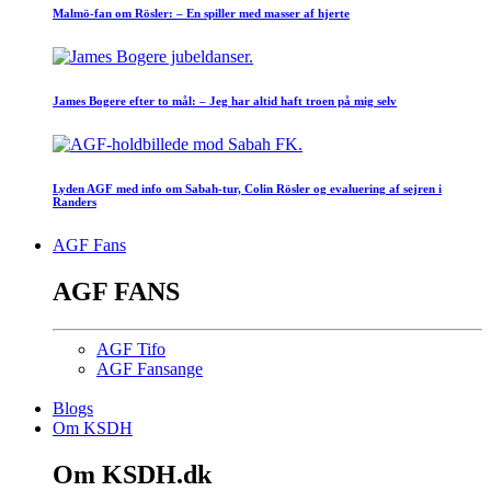
Malmö-fan om Rösler: – En spiller med masser af hjerte
James Bogere efter to mål: – Jeg har altid haft troen på mig selv
Lyden AGF med info om Sabah-tur, Colin Rösler og evaluering af sejren i
Randers
AGF Fans
AGF FANS
AGF Tifo
AGF Fansange
Blogs
Om KSDH
Om KSDH.dk