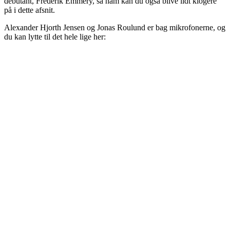
debutant, Frederik Emmery, så ham kan du også blive lidt klogere
på i dette afsnit.
Alexander Hjorth Jensen og Jonas Roulund er bag mikrofonerne, og
du kan lytte til det hele lige her: