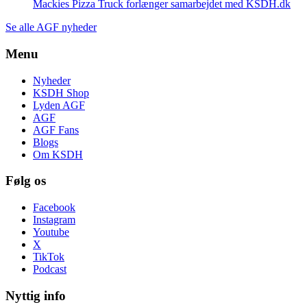
Mackies Pizza Truck forlænger samarbejdet med KSDH.dk
Se alle AGF nyheder
Menu
Nyheder
KSDH Shop
Lyden AGF
AGF
AGF Fans
Blogs
Om KSDH
Følg os
Facebook
Instagram
Youtube
X
TikTok
Podcast
Nyttig info