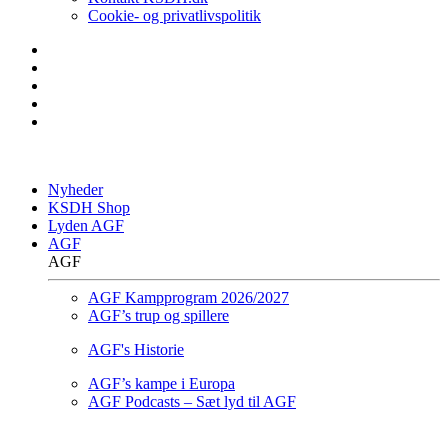
Cookie- og privatlivspolitik
Nyheder
KSDH Shop
Lyden AGF
AGF
AGF
AGF Kampprogram 2026/2027
AGF’s trup og spillere
AGF's Historie
AGF’s kampe i Europa
AGF Podcasts – Sæt lyd til AGF