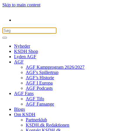
Skip to main content
Nyheder
KSDH Shop
Lyden AGF
AGF
AGF Kampprogram 2026/2027
AGF's Spillertrup
AGF’s Historie
AGF I Europa
AGF Podcasts
AGF Fans
AGF Tifo
AGF Fansange
Blogs
Om KSDH
Partnerklub
KSDH.dk Redaktionen
Kontakt KSDH.dk