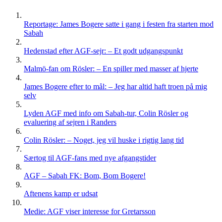
Reportage: James Bogere satte i gang i festen fra starten mod
Sabah
Hedenstad efter AGF-sejr: – Et godt udgangspunkt
Malmö-fan om Rösler: – En spiller med masser af hjerte
James Bogere efter to mål: – Jeg har altid haft troen på mig
selv
Lyden AGF med info om Sabah-tur, Colin Rösler og
evaluering af sejren i Randers
Colin Rösler: – Noget, jeg vil huske i rigtig lang tid
Særtog til AGF-fans med nye afgangstider
AGF – Sabah FK: Bom, Bom Bogere!
Aftenens kamp er udsat
Medie: AGF viser interesse for Gretarsson