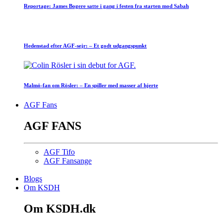
Reportage: James Bogere satte i gang i festen fra starten mod Sabah
Hedenstad efter AGF-sejr: – Et godt udgangspunkt
Malmö-fan om Rösler: – En spiller med masser af hjerte
AGF Fans
AGF FANS
AGF Tifo
AGF Fansange
Blogs
Om KSDH
Om KSDH.dk