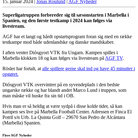
15. januar 2024
|
Jonas Roulund
|
AGF Nyheder
Superligatruppen forbereder sig til sæsonstarten i Marbella i
Spanien, og den første testkamp i 2024 kan følges via
livestream.
AGF har et langt og hårdt opstartsprogram foran sig med en række
testkampe mod både udenlandske og danske mandskaber.
I aften venter Diósgyori VTK fra Ungarn. Kampen spilles i
Marbella klokken 18 og kan følges via livestream på
AGF TV
.
Rösler har fortalt, at
alle spillere gerne skal ind og have 45 minutter i
opgøret.
Diósgyori VTK overvintrer på en syvendeplads i den bedste
ungarske række og har blandt andet Marco Lund i truppen, som
man måske vil huske fra sin tid i OB.
Hvis man er så heldig at være sydpå i disse kolde tider, så kan
kampen ses live på Marbella Football Center. Adressen er Finca El
Potril s/n Urb. La Quinta Golf – 29670 San Pedro de Alcántara
(Marbella) Spanien.
Flere AGF Nyheder