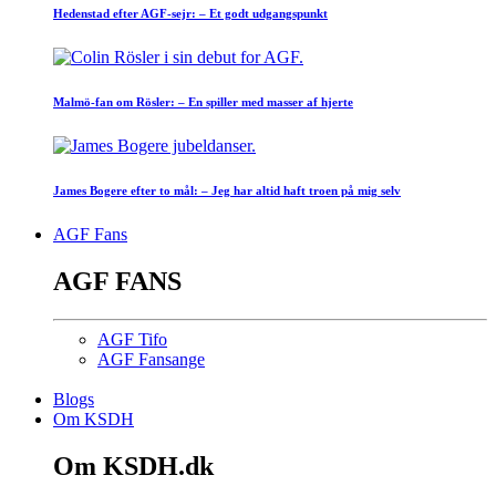
Hedenstad efter AGF-sejr: – Et godt udgangspunkt
Malmö-fan om Rösler: – En spiller med masser af hjerte
James Bogere efter to mål: – Jeg har altid haft troen på mig selv
AGF Fans
AGF FANS
AGF Tifo
AGF Fansange
Blogs
Om KSDH
Om KSDH.dk