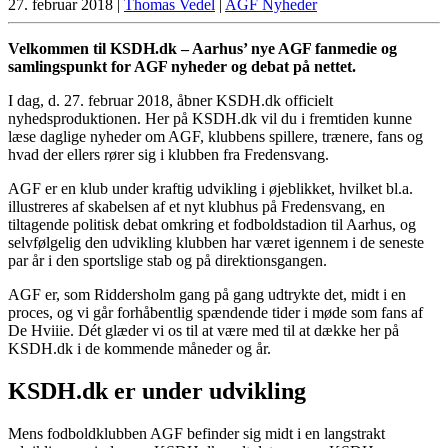
27. februar 2018
|
Thomas Vedel
|
AGF Nyheder
Velkommen til KSDH.dk – Aarhus’ nye AGF fanmedie og
samlingspunkt for AGF nyheder og debat på nettet.
I dag, d. 27. februar 2018, åbner KSDH.dk officielt
nyhedsproduktionen. Her på KSDH.dk vil du i fremtiden kunne
læse daglige nyheder om AGF, klubbens spillere, trænere, fans og
hvad der ellers rører sig i klubben fra Fredensvang.
AGF er en klub under kraftig udvikling i øjeblikket, hvilket bl.a.
illustreres af skabelsen af et nyt klubhus på Fredensvang, en
tiltagende politisk debat omkring et fodboldstadion til Aarhus, og
selvfølgelig den udvikling klubben har været igennem i de seneste
par år i den sportslige stab og på direktionsgangen.
AGF er, som Riddersholm gang på gang udtrykte det, midt i en
proces, og vi går forhåbentlig spændende tider i møde som fans af
De Hviiie. Dét glæder vi os til at være med til at dække her på
KSDH.dk i de kommende måneder og år.
KSDH.dk er under udvikling
Mens fodboldklubben AGF befinder sig midt i en langstrakt