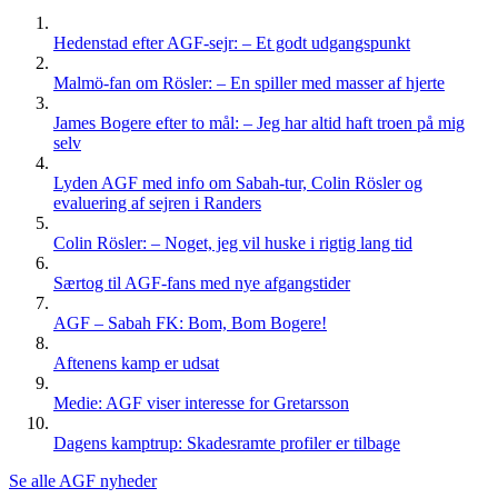
Hedenstad efter AGF-sejr: – Et godt udgangspunkt
Malmö-fan om Rösler: – En spiller med masser af hjerte
James Bogere efter to mål: – Jeg har altid haft troen på mig
selv
Lyden AGF med info om Sabah-tur, Colin Rösler og
evaluering af sejren i Randers
Colin Rösler: – Noget, jeg vil huske i rigtig lang tid
Særtog til AGF-fans med nye afgangstider
AGF – Sabah FK: Bom, Bom Bogere!
Aftenens kamp er udsat
Medie: AGF viser interesse for Gretarsson
Dagens kamptrup: Skadesramte profiler er tilbage
Se alle AGF nyheder