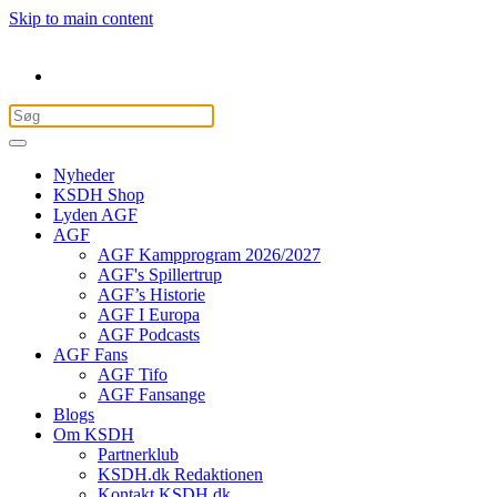
Skip to main content
Nyheder
KSDH Shop
Lyden AGF
AGF
AGF Kampprogram 2026/2027
AGF's Spillertrup
AGF’s Historie
AGF I Europa
AGF Podcasts
AGF Fans
AGF Tifo
AGF Fansange
Blogs
Om KSDH
Partnerklub
KSDH.dk Redaktionen
Kontakt KSDH.dk