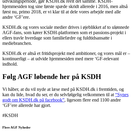
udviklingsperiode, gør KSDH.dk reelt det samme. KSDH-
hjemmesiden tog sine første spæde skridt allerede i 2016, men altså
først nu, primo 2018, er vi klar til at dele vores arbejde med alle
andre ‘GF’ere.
KSDH.dk og vores sociale medier drives i øjeblikket af to ulønnede
AGF-fans, som kører KSDH-platformen som et passions-projekt i
ellers travle hverdage som familiefædre og fuldtidsansatte i
mediebranchen.
KSDH.dk er altså et fritidsprojekt med ambitioner, og vores mål er –
kontinuerligt – at udvide hjemmesiden med mere ‘GF-relevant
indhold.
Følg AGF løbende her på KSDH
Vi håber, at du vil nyde at læse med på KSDH.dk i fremtiden, og
kan du lide, hvad du ser, er du selvfølgelig velkommen til at
“Synes
godt om KSDH.dk på facebook”
, ligesom flere end 1100 andre
‘GF’ere allerede har gjort.
#KSDH
Flere AGF Nyheder