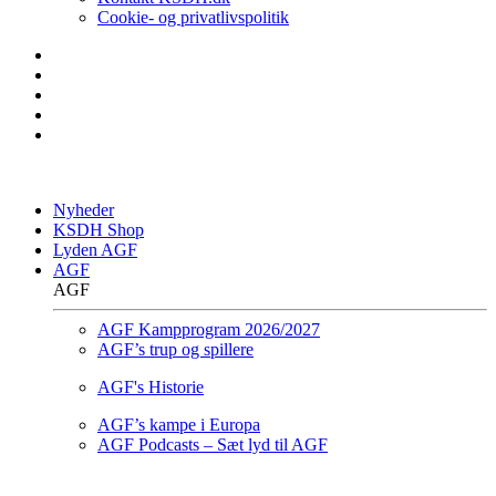
Cookie- og privatlivspolitik
Nyheder
KSDH Shop
Lyden AGF
AGF
AGF
AGF Kampprogram 2026/2027
AGF’s trup og spillere
AGF's Historie
AGF’s kampe i Europa
AGF Podcasts – Sæt lyd til AGF