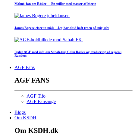
Malmö-fan om Rösler: – En spiller med masser af hjerte
James Bogere efter to mål: – Jeg har altid haft troen på mig selv
Lyden AGF med info om Sabah-tur, Colin Rösler og evaluering af sejren i
Randers
AGF Fans
AGF FANS
AGF Tifo
AGF Fansange
Blogs
Om KSDH
Om KSDH.dk