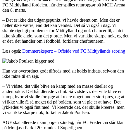
FC Midtjylland fordelen, når der spilles returopgør på MCH Arena
den 8. marts.
– Det er ikke det udgangspunkt, vi havde drømt om. Men det er
heller ikke værre, end det kan vendes. Det så vi også i dag. Vi
skabte rigeligt problemer for Midtjylland og nok chancer til, at det
ikke skulle ende, som det gjorde. Men vi var ikke skarpe nok, og det
er det, det handler om i fodbold, forklarer cheftræneren.
Læs også:
Dommerekspert: – Offside ved FC Midtjyllands scoring
Han var overordnet godt tilfreds med sit holds indsats, selvom den
ikke rakte til en sejr.
– Vi vidste, det ville blive en kamp med en masse dueller og
andenbolde. Det håndterede vi fint. Så vidste vi, det ville blive en
kamp, hvor vi skulle forsøge at kreere noget under stort pres, og at
vi ikke ville få så meget tid på bolden, som vi plejer at have. Det
lykkedes vi også fint med. Vi kreerede det, der skulle kreeres, men
vi var ikke skarpe nok, fortæller Jakob Poulsen.
AGF skal allerede i kamp igen søndag, når FC Fredericia står klar
på Monjasa Park i 20. runde af Superligaen.