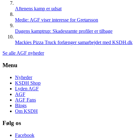
Aftenens kamp er udsat
Medie: AGF viser interesse for Gretarsson
Dagens kamptrup: Skadesramte profiler er tilbage
Mackies Pizza Truck forlænger samarbejdet med KSDH.dk
Se alle AGF nyheder
Menu
Nyheder
KSDH Shop
Lyden AGF
AGF
AGF Fans
Blogs
Om KSDH
Følg os
Facebook