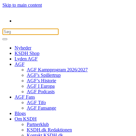
Skip to main content
Nyheder
KSDH Shop
Lyden AGF
AGF
AGF Kampprogram 2026/2027
AGF's Spillertrup
AGF’s Historie
AGF I Europa
AGF Podcasts
AGF Fans
AGF Tifo
AGF Fansange
Blogs
Om KSDH
Partnerklub
KSDH.dk Redaktionen
Kontakt KSDH.dk