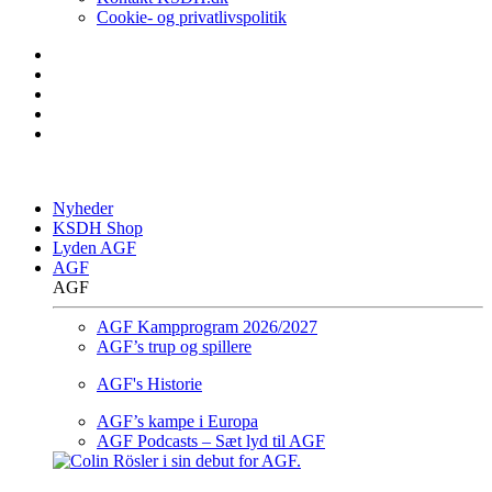
Cookie- og privatlivspolitik
Nyheder
KSDH Shop
Lyden AGF
AGF
AGF
AGF Kampprogram 2026/2027
AGF’s trup og spillere
AGF's Historie
AGF’s kampe i Europa
AGF Podcasts – Sæt lyd til AGF