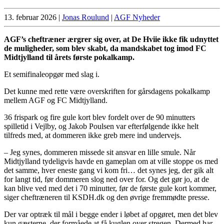
13. februar 2026
|
Jonas Roulund
|
AGF Nyheder
AGF’s cheftræner ærgrer sig over, at De Hviie ikke fik udnyttet
de muligheder, som blev skabt, da mandskabet tog imod FC
Midtjylland til årets første pokalkamp.
Et semifinaleopgør med slag i.
Det kunne med rette være overskriften for gårsdagens pokalkamp
mellem AGF og FC Midtjylland.
36 frispark og fire gule kort blev fordelt over de 90 minutters
spilletid i Vejlby, og Jakob Poulsen var efterfølgende ikke helt
tilfreds med, at dommeren ikke greb mere ind undervejs.
– Jeg synes, dommeren missede sit ansvar en lille smule. Når
Midtjylland tydeligvis havde en gameplan om at ville stoppe os med
det samme, hver eneste gang vi kom fri… det synes jeg, der gik alt
for langt tid, før dommeren slog ned over for. Og det gør jo, at de
kan blive ved med det i 70 minutter, før de første gule kort kommer,
siger cheftræneren til KSDH.dk og den øvrige fremmødte presse.
Der var optræk til mål i begge ender i løbet af opgøret, men det blev
kun gæsterne, der formåede at få kuglen over stregen. Dermed har