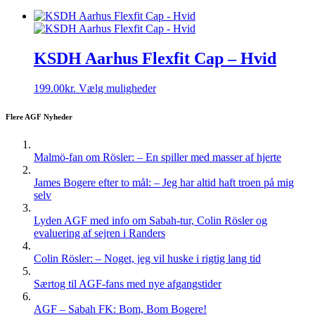
KSDH Aarhus Flexfit Cap – Hvid
Dette
199.00
kr.
Vælg muligheder
vare
har
Flere AGF Nyheder
flere
varianter.
Mulighederne
Malmö-fan om Rösler: – En spiller med masser af hjerte
kan
vælges
James Bogere efter to mål: – Jeg har altid haft troen på mig
på
selv
varesiden
Lyden AGF med info om Sabah-tur, Colin Rösler og
evaluering af sejren i Randers
Colin Rösler: – Noget, jeg vil huske i rigtig lang tid
Særtog til AGF-fans med nye afgangstider
AGF – Sabah FK: Bom, Bom Bogere!