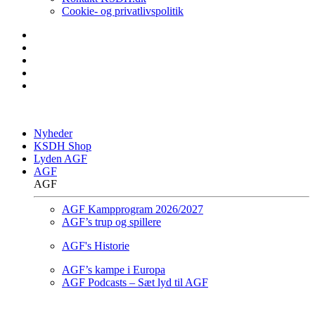
Cookie- og privatlivspolitik
Nyheder
KSDH Shop
Lyden AGF
AGF
AGF
AGF Kampprogram 2026/2027
AGF’s trup og spillere
AGF's Historie
AGF’s kampe i Europa
AGF Podcasts – Sæt lyd til AGF