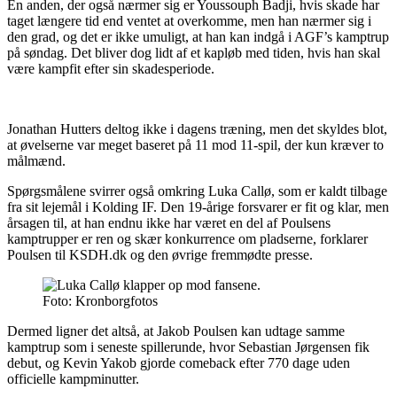
En anden, der også nærmer sig er Youssouph Badji, hvis skade har
taget længere tid end ventet at overkomme, men han nærmer sig i
den grad, og det er ikke umuligt, at han kan indgå i AGF’s kamptrup
på søndag. Det bliver dog lidt af et kapløb med tiden, hvis han skal
være kampfit efter sin skadesperiode.
Jonathan Hutters deltog ikke i dagens træning, men det skyldes blot,
at øvelserne var meget baseret på 11 mod 11-spil, der kun kræver to
målmænd.
Spørgsmålene svirrer også omkring Luka Callø, som er kaldt tilbage
fra sit lejemål i Kolding IF. Den 19-årige forsvarer er fit og klar, men
årsagen til, at han endnu ikke har været en del af Poulsens
kamptrupper er ren og skær konkurrence om pladserne, forklarer
Poulsen til KSDH.dk og den øvrige fremmødte presse.
Foto: Kronborgfotos
Dermed ligner det altså, at Jakob Poulsen kan udtage samme
kamptrup som i seneste spillerunde, hvor Sebastian Jørgensen fik
debut, og Kevin Yakob gjorde comeback efter 770 dage uden
officielle kampminutter.