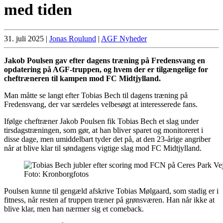
med tiden
31. juli 2025
|
Jonas Roulund
|
AGF Nyheder
Jakob Poulsen gav efter dagens træning på Fredensvang en
opdatering på AGF-truppen, og hvem der er tilgængelige for
cheftræneren til kampen mod FC Midtjylland.
Man måtte se langt efter Tobias Bech til dagens træning på
Fredensvang, der var særdeles velbesøgt at interesserede fans.
Ifølge cheftræner Jakob Poulsen fik Tobias Bech et slag under
tirsdagstræningen, som gør, at han bliver sparet og monitoreret i
disse dage, men umiddelbart tyder det på, at den 23-årige angriber
når at blive klar til søndagens vigtige slag mod FC Midtjylland.
Foto: Kronborgfotos
Poulsen kunne til gengæld afskrive Tobias Mølgaard, som stadig er i
fitness, når resten af truppen træner på grønsværen. Han når ikke at
blive klar, men han nærmer sig et comeback.