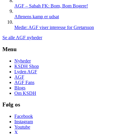
AGF – Sabah FK: Bom, Bom Bogere!
Aftenens kamp er udsat
Medie: AGF viser interesse for Gretarsson
Se alle AGF nyheder
Menu
Nyheder
KSDH Shop
Lyden AGF
AGF
AGF Fans
Blogs
Om KSDH
Følg os
Facebook
Instagram
Youtube
X