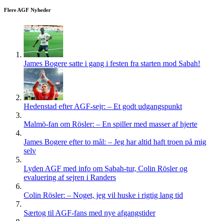
Flere AGF Nyheder
James Bogere satte i gang i festen fra starten mod Sabah!
Hedenstad efter AGF-sejr: – Et godt udgangspunkt
Malmö-fan om Rösler: – En spiller med masser af hjerte
James Bogere efter to mål: – Jeg har altid haft troen på mig
selv
Lyden AGF med info om Sabah-tur, Colin Rösler og
evaluering af sejren i Randers
Colin Rösler: – Noget, jeg vil huske i rigtig lang tid
Særtog til AGF-fans med nye afgangstider