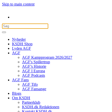
Skip to main content
Nyheder
KSDH Shop
Lyden AGF
AGF
AGF Kampprogram 2026/2027
AGF's Spillertrup
AGF’s Historie
AGF I Europa
AGF Podcasts
AGF Fans
AGF Tifo
AGF Fansange
Blogs
Om KSDH
Partnerklub
KSDH.dk Redaktionen
Kontakt KSDH.dk