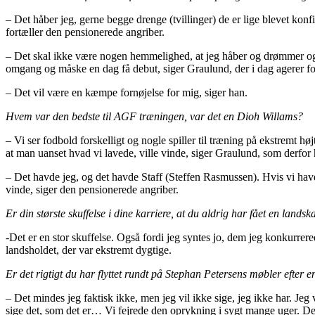
– Det håber jeg, gerne begge drenge (tvillinger) de er lige blevet k
fortæller den pensionerede angriber.
– Det skal ikke være nogen hemmelighed, at jeg håber og drømmer og g
omgang og måske en dag få debut, siger Graulund, der i dag agerer 
– Det vil være en kæmpe fornøjelse for mig, siger han.
Hvem var den bedste til AGF træningen, var det en Dioh Willams?
– Vi ser fodbold forskelligt og nogle spiller til træning på ekstremt 
at man uanset hvad vi lavede, ville vinde, siger Graulund, som derfor 
– Det havde jeg, og det havde Staff (Steffen Rasmussen). Hvis vi havde
vinde, siger den pensionerede angriber.
Er din største skuffelse i dine karriere, at du aldrig har fået en lands
-Det er en stor skuffelse. Også fordi jeg syntes jo, dem jeg konkurrere
landsholdet, der var ekstremt dygtige.
Er det rigtigt du har flyttet rundt på Stephan Petersens møbler efter 
– Det mindes jeg faktisk ikke, men jeg vil ikke sige, jeg ikke har. Jeg 
sige det, som det er… Vi fejrede den oprykning i sygt mange uger. Der g