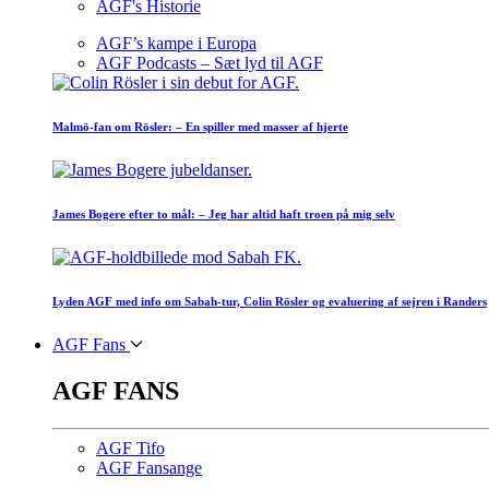
AGF's Historie
AGF’s kampe i Europa
AGF Podcasts – Sæt lyd til AGF
Malmö-fan om Rösler: – En spiller med masser af hjerte
James Bogere efter to mål: – Jeg har altid haft troen på mig selv
Lyden AGF med info om Sabah-tur, Colin Rösler og evaluering af sejren i Randers
AGF Fans
AGF FANS
AGF Tifo
AGF Fansange