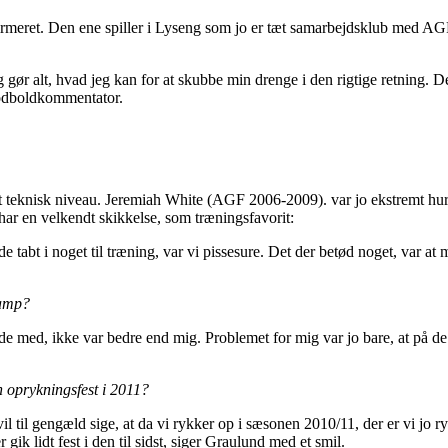
onfirmeret. Den ene spiller i Lyseng som jo er tæt samarbejdsklub med
ør alt, hvad jeg kan for at skubbe min drenge i den rigtige retning. 
fodboldkommentator.
højt teknisk niveau. Jeremiah White (AGF 2006-2009). var jo ekstremt hur
har en velkendt skikkelse, som træningsfavorit:
 tabt i noget til træning, var vi pissesure. Det der betød noget, var at
kamp?
de med, ikke var bedre end mig. Problemet for mig var jo bare, at på de 
en oprykningsfest i 2011?
vil til gengæld sige, at da vi rykker op i sæsonen 2010/11, der er vi jo 
ik lidt fest i den til sidst, siger Graulund med et smil.