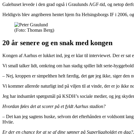
Galehuset levede i den grad også i Graulunds AGF-tid, og netop derf
Heldigvis blev angriberen hentet hjem fra Helsingsborgs IF i 2006, og 
(Foto: Thomas Berg)
20 år senere og en snak med kongen
Kongen af Aarhus er lukket ind, jeg er klar til interviewet. Der er sa
Vi small talker lidt, omkring om han stadig spiller lidt serie-hyggebold
– Nej, kroppen er simpelthen helt færdig, det gør jeg ikke, siger den 
Vi kommer allerede naturligt ind på viljen til at vinde, der er jo ikke n
Jeg har indsamlet spørgsmål på KSDH’s sociale medier, og jeg skyder
Hvordan føles det at scorer på et fyldt Aarhus stadion?
– Det kan jeg sagtens huske, selvom det efterhånden er voldsomt lang 
Hviie.
Er der en chance for at se af dine sønner på Superligaholdet en dag?