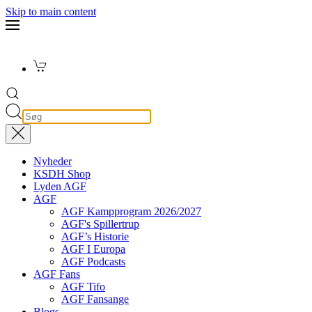
Skip to main content
Nyheder
KSDH Shop
Lyden AGF
AGF
AGF Kampprogram 2026/2027
AGF's Spillertrup
AGF’s Historie
AGF I Europa
AGF Podcasts
AGF Fans
AGF Tifo
AGF Fansange
Blogs