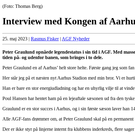
(Foto: Thomas Berg)
Interview med Kongen af Aarhu
25. maj 2023
|
Rasmus Fisker
|
AGF Nyheder
Peter Graulund opnåede legendestatus i sin tid i AGF. Med masser
tiden på- og udenfor banen, som bringes i to dele.
Peter Graulund en af Aarhus’ helt store helte. Første gang jeg som f
Her står jeg på et næsten nyt Aarhus Stadion med min bror. Vi er hurt
Han er bare en stor energiudladning og har en uhyrlig vilje til at vinde
Poul Hansen har hentet ham på en lejeaftale sæsonen ud fra den tys
Graulund er en stor succes i Aarhus, og i sin første sæson laver han 
Alle AGF-fans drømmer om, at Peter Graulund skal på en permanent k
Der er ikke styr på linjerne internt fra klubbens inderkreds, flere sag