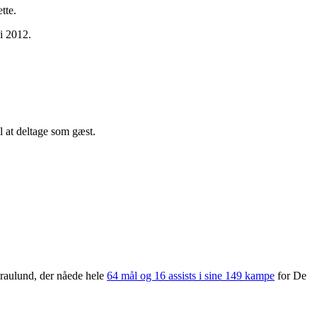
tte.
 i 2012.
l at deltage som gæst.
Graulund, der nåede hele
64 mål og 16 assists i sine 149 kampe
for De