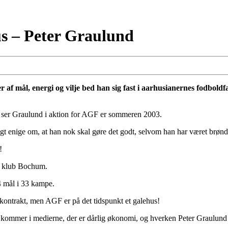
s – Peter Graulund
 af mål, energi og vilje bed han sig fast i aarhusianernes fodboldf
an ser Graulund i aktion for AGF er sommeren 2003.
igt enige om, at han nok skal gøre det godt, selvom han har været brønd
!
ke klub Bochum.
14 mål i 33 kampe.
ontrakt, men AGF er på det tidspunkt et galehus!
er kommer i medierne, der er dårlig økonomi, og hverken Peter Graulund e