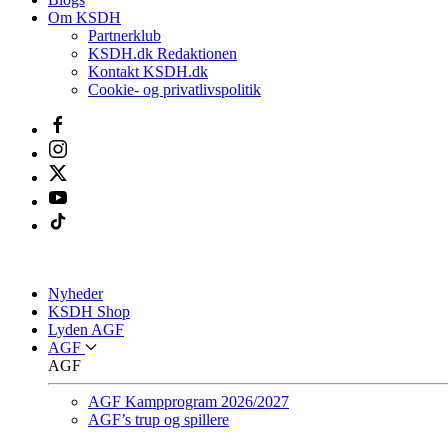
Om KSDH
Partnerklub
KSDH.dk Redaktionen
Kontakt KSDH.dk
Cookie- og privatlivspolitik
Nyheder
KSDH Shop
Lyden AGF
AGF
AGF
AGF Kampprogram 2026/2027
AGF’s trup og spillere