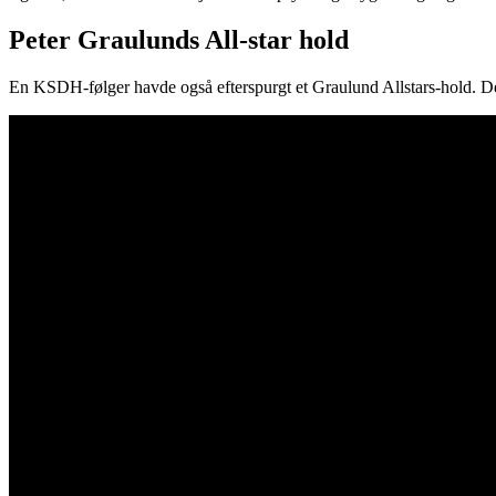
Peter Graulunds All-star hold
En KSDH-følger havde også efterspurgt et Graulund Allstars-hold. Det