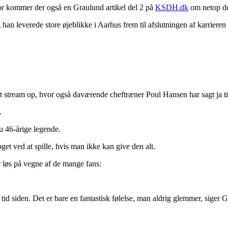
or kommer der også en Graulund artikel del 2 på
KSDH.dk
om netop de
han leverede store øjeblikke i Aarhus frem til afslutningen af karrieren
t et stream op, hvor også daværende cheftræner Poul Hansen har sagt ja ti
.
nu 46-årige legende.
oget ved at spille, hvis man ikke kan give den alt.
 løs på vegne af de mange fans:
tid siden. Det er bare en fantastisk følelse, man aldrig glemmer, siger 
.