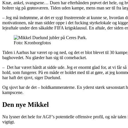
Knæ, ankel, svangsene… Duen har efterhånden prøvet det hele, og hv
boltrer sig på grønsværen. Tiden uden kampe, mens man ser til fra læ
– Jeg må indrømme, at det er sygt frustrerende at kunne se, hvordan dr
motivationen, når man sidder oppe i det fucking styrkelokale og kigger
lejeaftale under den såkaldte FIFA krigsklausul. En aftale, der siden e
Foto: Kronborgfotos
Tiden i Aarhus har været op og ned, og det er blot blevet til 30 kampe
baghovedet. Nu glæder han sig til comebacket.
– Det har været hårdt at sidde ude. Jeg er enormt glad for, at vi får s
hold, som fungerer. På en måde er holdet med til at gøre, at jeg komm
har haft det sjovt, siger Duelund.
Og sjovt har de det – holdkammeraterne. En yderst stærk sæsonstart ha
kampscene.
Den nye Mikkel
Nu lysner det hele for AGF’s potentielle offensive profil, og når tale
vigtigt.