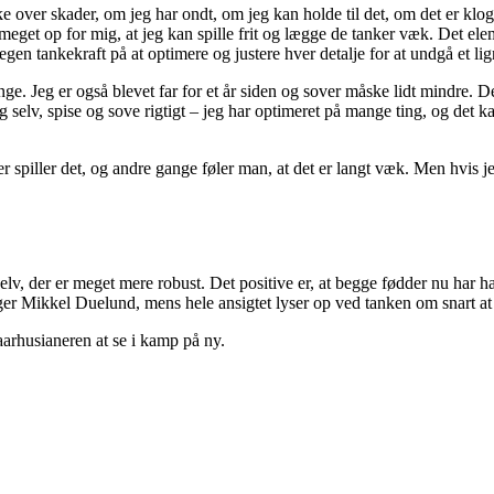
over skader, om jeg har ondt, om jeg kan holde til det, om det er klogt, 
t meget op for mig, at jeg kan spille frit og lægge de tanker væk. Det ele
gen tankekraft på at optimere og justere hver detalje for at undgå et lig
e. Jeg er også blevet far for et år siden og sover måske lidt mindre. De
lv, spise og sove rigtigt – jeg har optimeret på mange ting, og det kan
enter spiller det, og andre gange føler man, at det er langt væk. Men hv
elv, der er meget mere robust. Det positive er, at begge fødder nu har ha
siger Mikkel Duelund, mens hele ansigtet lyser op ved tanken om snart at
arhusianeren at se i kamp på ny.