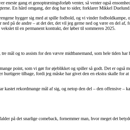
er eneste gang et genoptræningsforløb venter, så venter også ensomhe
gterne. En hård omgang, der dog har to sider, forklarer Mikkel Duelund
engene hygger sig med at spille fodbold, og vi vinder fodboldkampe, og 
 ned på de andre – at det der, det vil jeg gerne ned og være en del af, 
r vekslet til en permanent kontrakt, der løber til sommeren 2025.
, tre mål og to assists for den vævre midtbanemand, som hele tiden har ha
å mange point, som vi gør for øjeblikket og spiller så godt. Det er også
er hurtigere tilbage, fordi jeg måske har givet den en ekstra skalle fo
r kastet rekordmange mål af sig, og netop den del – den offensive – ka
n falder på det snarlige comeback, fornemmer man, hvor meget det betyde