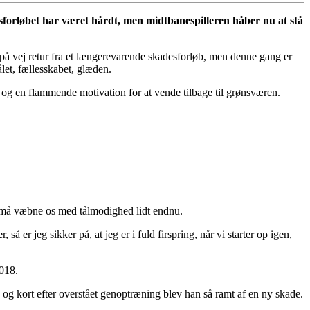
sforløbet har været hårdt, men midtbanespilleren håber nu at stå
på vej retur fra et længerevarende skadesforløb, men denne gang er
let, fællesskabet, glæden.
og en flammende motivation for at vende tilbage til grønsværen.
vi må væbne os med tålmodighed lidt endnu.
er jeg sikker på, at jeg er i fuld firspring, når vi starter op igen,
2018.
, og kort efter overstået genoptræning blev han så ramt af en ny skade.