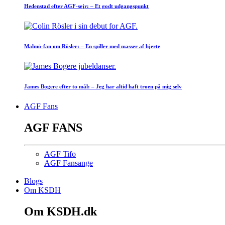
Hedenstad efter AGF-sejr: – Et godt udgangspunkt
Malmö-fan om Rösler: – En spiller med masser af hjerte
James Bogere efter to mål: – Jeg har altid haft troen på mig selv
AGF Fans
AGF FANS
AGF Tifo
AGF Fansange
Blogs
Om KSDH
Om KSDH.dk