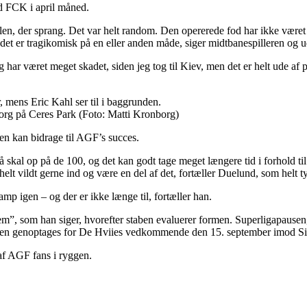
d FCK i april måned.
hælen, der sprang. Det var helt random. Den opererede fod har ikke været 
, det er tragikomisk på en eller anden måde, siger midtbanespilleren og 
t jeg har været meget skadet, siden jeg tog til Kiev, men det er helt ude af
g på Ceres Park (Foto: Matti Kronborg)
gen kan bidrage til AGF’s succes.
skal op på de 100, og det kan godt tage meget længere tid i forhold til
o helt vildt gerne ind og være en del af det, fortæller Duelund, som helt 
amp igen – og der er ikke længe til, fortæller han.
m”, som han siger, hvorefter staben evaluerer formen. Superligapausen
r ligaen genoptages for De Hviies vedkommende den 15. september imod Si