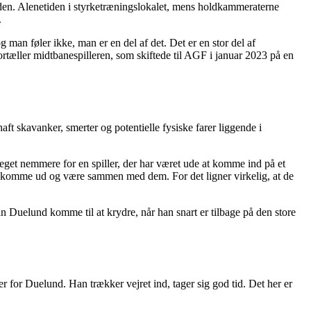
den. Alenetiden i styrketræningslokalet, mens holdkammeraterne
.
man føler ikke, man er en del af det. Det er en stor del af
fortæller midtbanespilleren, som skiftede til AGF i januar 2023 på en
ft skavanker, smerter og potentielle fysiske farer liggende i
 meget nemmere for en spiller, der har været ude at komme ind på et
r at komme ud og være sammen med dem. For det ligner virkelig, at de
n Duelund komme til at krydre, når han snart er tilbage på den store
r for Duelund. Han trækker vejret ind, tager sig god tid. Det her er