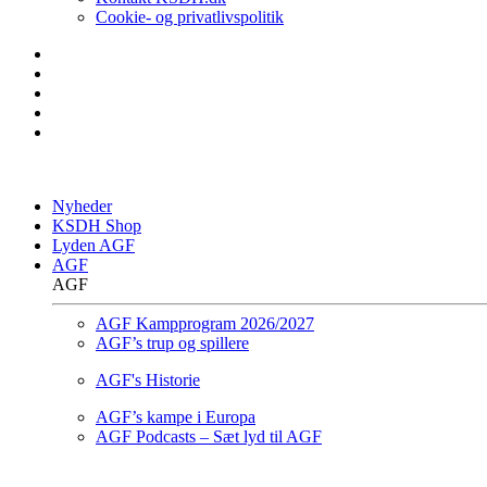
Cookie- og privatlivspolitik
Nyheder
KSDH Shop
Lyden AGF
AGF
AGF
AGF Kampprogram 2026/2027
AGF’s trup og spillere
AGF's Historie
AGF’s kampe i Europa
AGF Podcasts – Sæt lyd til AGF