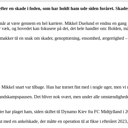
ter en skade i foden, som har holdt ham ude siden foråret. Skade
e når at være gennem en hel karriere. Mikkel Duelund er endnu en gang 
 væk, og hovedet kan fokusere på det, det hele handler om: Bolden, må
makker til en snak om skader, genoptræning, ensomhed, ærgerrighed – 
re Mikkel snart var tilbage. Han har trænet fint med i nogle uger, men 
andskampspausen. Det bliver nok svært, men under alle omstændigheder, så 
der har plaget ham, siden skiftet til Dynamo Kiev fra FC Midtjylland i 
 med en ankelskade, der måtte en operation til at fikse i efteråret 2023