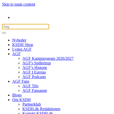
Skip to main content
Nyheder
KSDH Shop
Lyden AGF
AGF
AGF Kampprogram 2026/2027
AGF's Spillertrup
AGF’s Historie
AGF I Europa
AGF Podcasts
AGF Fans
AGF Tifo
AGF Fansange
Blogs
Om KSDH
Partnerklub
KSDH.dk Redaktionen
Kontakt KSDH.dk