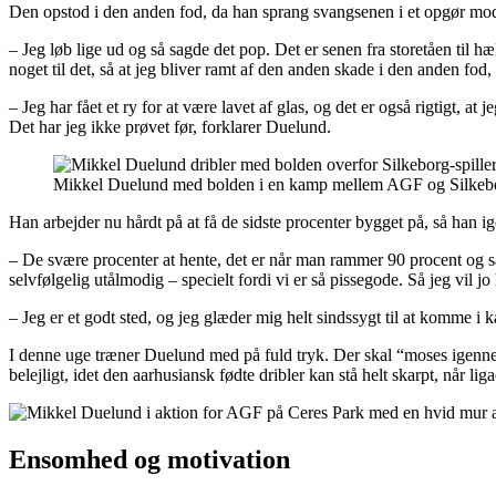
Den opstod i den anden fod, da han sprang svangsenen i et opgør mo
– Jeg løb lige ud og så sagde det pop. Det er senen fra storetåen til 
noget til det, så at jeg bliver ramt af den anden skade i den anden fod
– Jeg har fået et ry for at være lavet af glas, og det er også rigtigt, a
Det har jeg ikke prøvet før, forklarer Duelund.
Mikkel Duelund med bolden i en kamp mellem AGF og Silkebor
Han arbejder nu hårdt på at få de sidste procenter bygget på, så han i
– De svære procenter at hente, det er når man rammer 90 procent og så 
selvfølgelig utålmodig – specielt fordi vi er så pissegode. Så jeg vil j
– Jeg er et godt sted, og jeg glæder mig helt sindssygt til at komme i k
I denne uge træner Duelund med på fuld tryk. Der skal “moses igenne
belejligt, idet den aarhusiansk fødte dribler kan stå helt skarpt, nå
Ensomhed og motivation