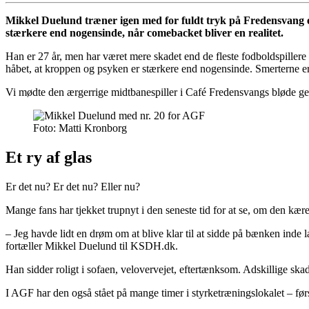
Mikkel Duelund træner igen med for fuldt tryk på Fredensvang ef
stærkere end nogensinde, når comebacket bliver en realitet.
Han er 27 år, men har været mere skadet end de fleste fodboldspiller
håbet, at kroppen og psyken er stærkere end nogensinde. Smerterne er
Vi mødte den ærgerrige midtbanespiller i Café Fredensvangs bløde ge
Foto: Matti Kronborg
Et ry af glas
Er det nu? Er det nu? Eller nu?
Mange fans har tjekket trupnyt i den seneste tid for at se, om den kæ
– Jeg havde lidt en drøm om at blive klar til at sidde på bænken inde l
fortæller Mikkel Duelund til KSDH.dk.
Han sidder roligt i sofaen, velovervejet, eftertænksom. Adskillige ska
I AGF har den også stået på mange timer i styrketræningslokalet – først