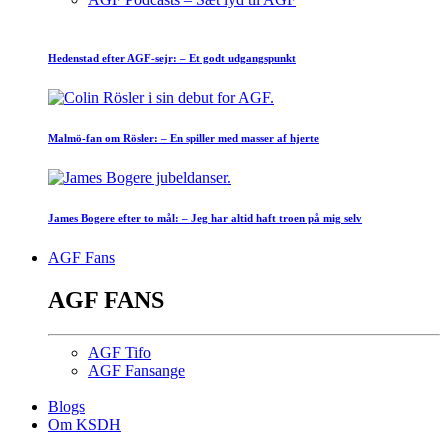
Hedenstad efter AGF-sejr: – Et godt udgangspunkt
Malmö-fan om Rösler: – En spiller med masser af hjerte
James Bogere efter to mål: – Jeg har altid haft troen på mig selv
AGF Fans
AGF FANS
AGF Tifo
AGF Fansange
Blogs
Om KSDH