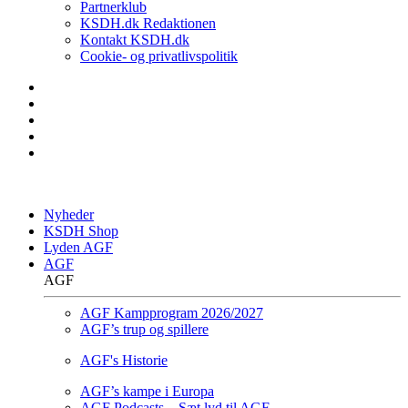
Partnerklub
KSDH.dk Redaktionen
Kontakt KSDH.dk
Cookie- og privatlivspolitik
Nyheder
KSDH Shop
Lyden AGF
AGF
AGF
AGF Kampprogram 2026/2027
AGF’s trup og spillere
AGF's Historie
AGF’s kampe i Europa
AGF Podcasts – Sæt lyd til AGF