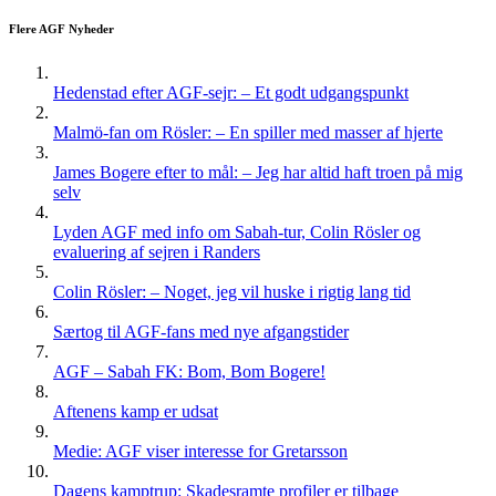
Flere AGF Nyheder
Hedenstad efter AGF-sejr: – Et godt udgangspunkt
Malmö-fan om Rösler: – En spiller med masser af hjerte
James Bogere efter to mål: – Jeg har altid haft troen på mig
selv
Lyden AGF med info om Sabah-tur, Colin Rösler og
evaluering af sejren i Randers
Colin Rösler: – Noget, jeg vil huske i rigtig lang tid
Særtog til AGF-fans med nye afgangstider
AGF – Sabah FK: Bom, Bom Bogere!
Aftenens kamp er udsat
Medie: AGF viser interesse for Gretarsson
Dagens kamptrup: Skadesramte profiler er tilbage