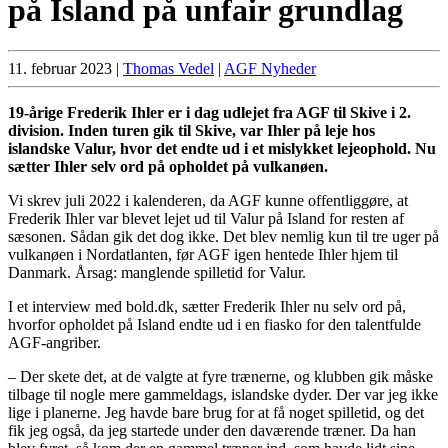
på Island på unfair grundlag
11. februar 2023
|
Thomas Vedel
|
AGF Nyheder
19-årige Frederik Ihler er i dag udlejet fra AGF til Skive i 2.
division. Inden turen gik til Skive, var Ihler på leje hos
islandske Valur, hvor det endte ud i et mislykket lejeophold. Nu
sætter Ihler selv ord på opholdet på vulkanøen.
Vi skrev juli 2022 i kalenderen, da AGF kunne offentliggøre, at
Frederik Ihler var blevet lejet ud til Valur på Island for resten af
sæsonen. Sådan gik det dog ikke. Det blev nemlig kun til tre uger på
vulkanøen i Nordatlanten, før AGF igen hentede Ihler hjem til
Danmark. Årsag: manglende spilletid for Valur.
I et interview med bold.dk, sætter Frederik Ihler nu selv ord på,
hvorfor opholdet på Island endte ud i en fiasko for den talentfulde
AGF-angriber.
– Der skete det, at de valgte at fyre trænerne, og klubben gik måske
tilbage til nogle mere gammeldags, islandske dyder. Der var jeg ikke
lige i planerne. Jeg havde bare brug for at få noget spilletid, og det
fik jeg også, da jeg startede under den daværende træner. Da han