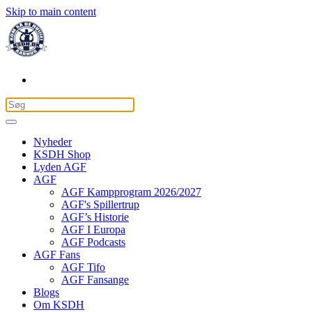
Skip to main content
Nyheder
KSDH Shop
Lyden AGF
AGF
AGF Kampprogram 2026/2027
AGF's Spillertrup
AGF’s Historie
AGF I Europa
AGF Podcasts
AGF Fans
AGF Tifo
AGF Fansange
Blogs
Om KSDH