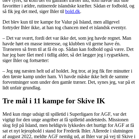
blev fyret, så kom der en gammel træner ind, som havde lidt sine
favoritter i ældre, rutinerede islandske kræfter. Sådan er fodbold, og
så fik jeg det med, siger Ihler til
bold.dk
.
Det blev kun til tre kampe for Valur på Island, men alligevel
fortryder Ihler ikke, at han tog chancen med et islandsk eventyr.
– Det var svært, fordi det var ikke det, som jeg havde regnet. Man
havde hørt en masse interesse, og klubben vil gerne have én.
Træneren så frem til at få én op. Sådan kan fodbold også være. Det
har jeg bare fået med i tidlig alder, så det lægger jeg i rygsækken,
siger Ihler og fortsætter:
– Jeg røg næsten helt ud af holdet. Jeg tror, at jeg fik fire minutter i
den første kamp under ham. Vi havde måske ikke helt de samme
forventninger som under den gamle træner. Det, synes jeg, var på et
lidt unfair grundlag.
Tre mål i 11 kampe for Skive IK
Med kun ringe udsigt til spilletid i Superligaen for AGF, var det
vigtigt for den unge angriber at få spilletid andetsteds. Missionen
slog fejl på Island, men heldigvis lykkedes det hurtigt for AGF at få
sat et nyt lejeophold i stand for Frederik Ihler. Allerede i slutningen
af august 2022, meldte AGF nemlig ud, at Ihler var på vej til Skive i