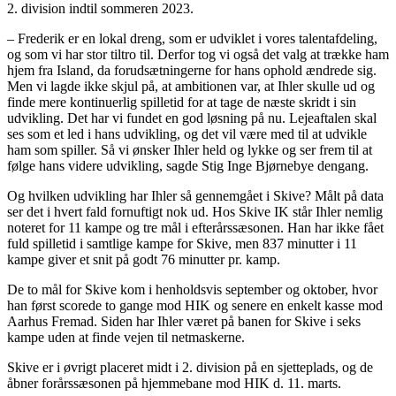
2. division indtil sommeren 2023.
– Frederik er en lokal dreng, som er udviklet i vores talentafdeling,
og som vi har stor tiltro til. Derfor tog vi også det valg at trække ham
hjem fra Island, da forudsætningerne for hans ophold ændrede sig.
Men vi lagde ikke skjul på, at ambitionen var, at Ihler skulle ud og
finde mere kontinuerlig spilletid for at tage de næste skridt i sin
udvikling. Det har vi fundet en god løsning på nu. Lejeaftalen skal
ses som et led i hans udvikling, og det vil være med til at udvikle
ham som spiller. Så vi ønsker Ihler held og lykke og ser frem til at
følge hans videre udvikling, sagde Stig Inge Bjørnebye dengang.
Og hvilken udvikling har Ihler så gennemgået i Skive? Målt på data
ser det i hvert fald fornuftigt nok ud. Hos Skive IK står Ihler nemlig
noteret for 11 kampe og tre mål i efterårssæsonen. Han har ikke fået
fuld spilletid i samtlige kampe for Skive, men 837 minutter i 11
kampe giver et snit på godt 76 minutter pr. kamp.
De to mål for Skive kom i henholdsvis september og oktober, hvor
han først scorede to gange mod HIK og senere en enkelt kasse mod
Aarhus Fremad. Siden har Ihler været på banen for Skive i seks
kampe uden at finde vejen til netmaskerne.
Skive er i øvrigt placeret midt i 2. division på en sjetteplads, og de
åbner forårssæsonen på hjemmebane mod HIK d. 11. marts.