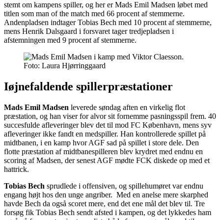
stemt om kampens spiller, og her er Mads Emil Madsen løbet med
titlen som man of the match med 66 procent af stemmerne.
Andenpladsen indtager Tobias Bech med 10 procent af stemmerne,
mens Henrik Dalsgaard i forsvaret tager tredjepladsen i
afstemningen med 9 procent af stemmerne.
Foto: Laura Hjørringgaard
Iøjnefaldende spillerpræstationer
Mads Emil Madsen
leverede søndag aften e
n virkelig flot
præstation, og han viser for alvor sit fornemme pasningsspil frem. 40
succesfulde afleveringer blev det til mod FC København, mens syv
afleveringer ikke fandt en medspiller. Han kontrollerede spillet på
midtbanen, i en kamp hvor AGF sad på spillet i store dele. Den
flotte præstation af midtbanespilleren blev krydret med endnu en
scoring af Madsen, der senest AGF mødte FCK diskede op med et
hattrick.
Tobias Bech
sprudlede i offensiven, og s
pillehumøret var endnu
engang højt hos den unge angriber. Med en anelse mere skarphed
havde Bech da også scoret mere, end det ene mål det blev til. Tre
forsøg fik Tobias Bech sendt afsted i kampen, og det lykkedes ham