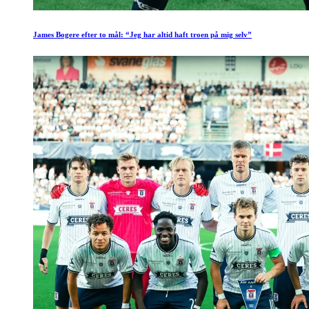
James Bogere efter to mål: “Jeg har altid haft troen på mig selv”