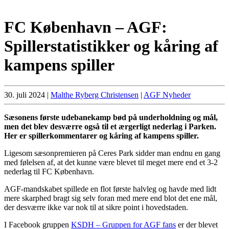
FC København – AGF:
Spillerstatistikker og kåring af
kampens spiller
30. juli 2024
|
Malthe Ryberg Christensen
|
AGF Nyheder
Sæsonens første udebanekamp bød på underholdning og mål,
men det blev desværre også til et ærgerligt nederlag i Parken.
Her er spillerkommentarer og kåring af kampens spiller.
Ligesom sæsonpremieren på Ceres Park sidder man endnu en gang
med følelsen af, at det kunne være blevet til meget mere end et 3-2
nederlag til FC København.
AGF-mandskabet spillede en flot første halvleg og havde med lidt
mere skarphed bragt sig selv foran med mere end blot det ene mål,
der desværre ikke var nok til at sikre point i hovedstaden.
I Facebook gruppen
KSDH – Gruppen for AGF fans
er der blevet