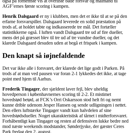
også på fornemste vis at overliste både forsvar og målmand til
AGF’ernes første scoring i kampen.
Henrik Dalsgaard
er ny i klubben, men det er ikke til at se på den
erfarne forsvarspiller. Dalsgaard leverede
en solid præstation på
trods af, at holdet tabte og indkasserede tre mål. Det fortæller
statistikkerne også. I luften vandt Dalsgaard tre ud af fire dueller,
mens det på græsset blev til tre ud af tre vundne dueller, og det
klarede Dalsgaard desuden uden at begå et frispark i kampen.
Den knapt så iøjnefaldende
Det var ikke alle i forsvaret, der klarede det lige godt i Parken. På
trods af at man ved pausen var foran 2-1 lykkedes det ikke, at tage
point med hjem til Aarhus.
Frederik Tingager
, der sjældent laver fejl, blev uheldig
hovedperson i københavnernes scoring til 2-2. Et mistimet
hovedstød betød, at FCK’s Orri Oskarsson stod helt fri og nemt
kunne drible udenom Jesper Hansen og sende udligningen i nettet.
Den ellers luftstærke Tingager vandt kun halvdelen af sine
hovedstødsdueller. Noget ukarakteristisk af tårnet i midterforsvaret.
Forhåbentligt kan Tingager og resten af defensiven lukke bedre ned
mod næste weekends modstander, Sønderjyske, der gæster Ceres
Park fredag den 2. august.