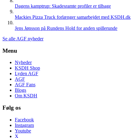
Dagens kamptrup: Skadesramte profiler er tilbage
Mackies Pizza Truck forlænger samarbejdet med KSDH.dk
Jens Jønsson på Rundens Hold for anden spillerunde
Se alle AGF nyheder
Menu
Nyheder
KSDH Shop
Lyden AGF
AGF
AGF Fans
Blogs
Om KSDH
Følg os
Facebook
Instagram
Youtube
X