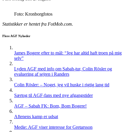
Foto: Kronborgfotos
Statistikker er hentet fra FotMob.com.
Flere AGF Nyheder
James Bogere efter to mål: “Jeg har altid haft troen på mig
selv”
Lyden AGF med info om Sabah-tur, Colin Rösler og
evaluering af sejren i Randers
Colin Rösler: – Noget, jeg vil huske i rigtig lang tid
Særtog til AGF-fans med nye afgangstider
AGF – Sabah FK: Bom, Bom Bogere!
Aftenens kamp er udsat
Medie: AGF viser interesse for Gretarsson