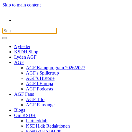
Skip to main content
Nyheder
KSDH Shop
Lyden AGF
AGF
AGF Kampprogram 2026/2027
AGF's Spillertrup
AGF’s Historie
AGF I Europa
AGF Podcasts
AGF Fans
AGF Tifo
AGF Fansange
Blogs
Om KSDH
Partnerklub
KSDH.dk Redaktionen
Kontakt KSDH.dk