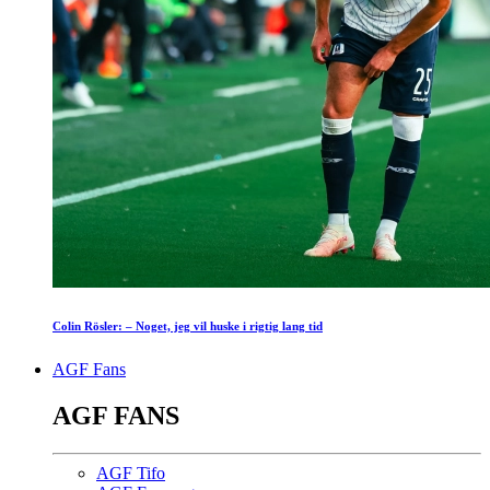
Colin Rösler: – Noget, jeg vil huske i rigtig lang tid
AGF Fans
AGF FANS
AGF Tifo