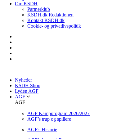
Om KSDH
Partnerklub
KSDH.dk Redaktionen
Kontakt KSDH.dk
Cookie- og privatlivspolitik
Nyheder
KSDH Shop
Lyden AGF
AGF
AGF
AGF Kampprogram 2026/2027
AGF’s trup og spillere
AGF's Historie