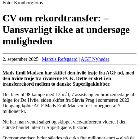
Foto: Kronborgfotos
CV om rekordtransfer: –
Uansvarligt ikke at undersøge
muligheden
2. september 2025
|
Marcus Refsgaard
|
AGF Nyheder
Mads Emil Madsen har skiftet den hviie trøje fra AGF ud, med
den hvide trøje fra rivalerne FCK. Dette er sket i en
transferrekord mellem to danske Superligaklubber.
Det blev til 98 kampe med 12 mål, 7 assists og en bronzemedalje til
følge for De Hviie, siden skiftet fra Slavia Prag i sommeren 2022.
Dengang købte AGF Mads Emil Madsen for i omegnen af 5
millioner kr.
Nu har man vendt salget og skippet vice-anføreren videre, i den
største handel internt i Superligaens historie.
Overgangsprisen lyder således på cirka fire millioner euro – altså de