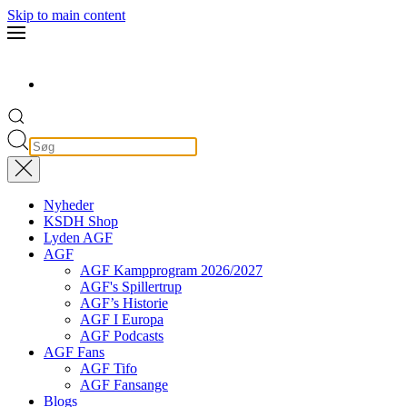
Skip to main content
Nyheder
KSDH Shop
Lyden AGF
AGF
AGF Kampprogram 2026/2027
AGF's Spillertrup
AGF’s Historie
AGF I Europa
AGF Podcasts
AGF Fans
AGF Tifo
AGF Fansange
Blogs