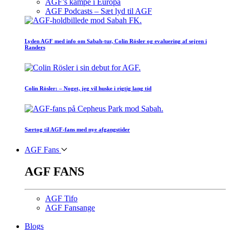
AGF’s kampe i Europa
AGF Podcasts – Sæt lyd til AGF
Lyden AGF med info om Sabah-tur, Colin Rösler og evaluering af sejren i
Randers
Colin Rösler: – Noget, jeg vil huske i rigtig lang tid
Særtog til AGF-fans med nye afgangstider
AGF Fans
AGF FANS
AGF Tifo
AGF Fansange
Blogs