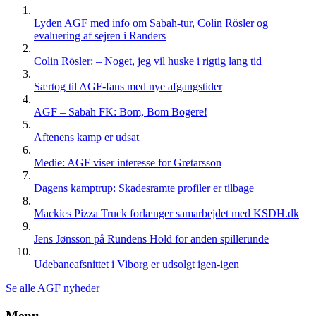
Lyden AGF med info om Sabah-tur, Colin Rösler og
evaluering af sejren i Randers
Colin Rösler: – Noget, jeg vil huske i rigtig lang tid
Særtog til AGF-fans med nye afgangstider
AGF – Sabah FK: Bom, Bom Bogere!
Aftenens kamp er udsat
Medie: AGF viser interesse for Gretarsson
Dagens kamptrup: Skadesramte profiler er tilbage
Mackies Pizza Truck forlænger samarbejdet med KSDH.dk
Jens Jønsson på Rundens Hold for anden spillerunde
Udebaneafsnittet i Viborg er udsolgt igen-igen
Se alle AGF nyheder
Menu