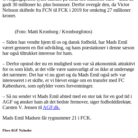
godt 30 millioner kr. plus bonusser. Derfor overgår den, da Victor
Nelsson skiftede fra FCN til FCK i 2019 for omkring 27 millioner
kroner.
(Foto: Matti Kronborg / Kronborgfotos)
– Siden han vendte hjem til os og dansk fodbold, har Mads Emil
været gennem en flot udvikling, og hans præstationer i denne sæson
har også tiltrukket interesse for ham.
– Derfor opstod der nu en mulighed som var så økonomisk attraktivt
for os som klub, at det ville være uansvarligt af os ikke at undersøge
det nærmere. Det har vi nu gjort og da Mads Emil også selv var
interesseret i et skifte, er vi blevet enige om en transfer med FC
København, som opfylder vores forventninger.
– Så nu sender vi Mads Emil afsted med en stor tak for en god tid i
AGF og ønsker ham alt det bedste fremover, siger fodbolddirektør,
Carsten V. Jensen til
AGF.dk.
Mads Emil Madsen får rygnummer 21 i FCK.
Flere AGF Nyheder