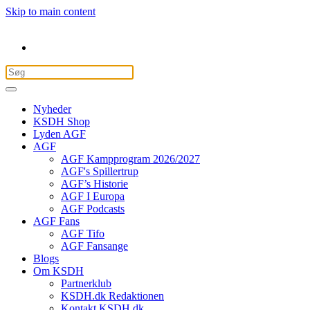
Skip to main content
Nyheder
KSDH Shop
Lyden AGF
AGF
AGF Kampprogram 2026/2027
AGF's Spillertrup
AGF’s Historie
AGF I Europa
AGF Podcasts
AGF Fans
AGF Tifo
AGF Fansange
Blogs
Om KSDH
Partnerklub
KSDH.dk Redaktionen
Kontakt KSDH.dk