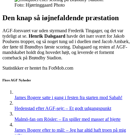
Foto: Hjørringgaard Photo
Den knap så iøjnefaldende præstation
AGF-forsvaret var uden styrmand Frederik Tingager, og det var
tydeligt at se.
Henrik Dalsgaard
havde det især svært for Jakob
Poulsens tropper, og så noget tung ud i duellen med Jacob Ambæk,
der førte til Brøndbys første scoring. Dalsgaard og resten af AGF-
mandskabet holdt dog hovedet højt, og leverede et fornemt
comeback på Brøndby Stadion.
Statistikker er hentet fra FotMob.com
Flere AGF Nyheder
James Bogere satte i gang i festen fra starten mod Sabah!
Hedenstad efter AGF-sejr: – Et godt udgangspunkt
Malmö-fan om Rösler: – En spiller med masser af hjerte
James Bogere efter to mål: – Jeg har altid haft troen på mig