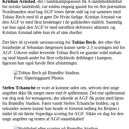
Kristian Arnstad
, der i landskampspausen fik A-landsholdsdebut
for norske landshold, var endnu engang garant for en flot præstation.
Nordmanden stod bag AGF’ernes første mål og var sammen med
Tobias Bech med til at gøre De Hviie farlige. Kristian Arnstad var
den AGF’er med flest berøringer i de gulklædtes målfelt. Samtidig
var han også den AGF’er med næstflest defensive aktioner, og
Kristian Arnstad tabte kun én af sine dueller.
Det blev til syvende sæsonscoring for
Tobias Bech
, der efter flot
forarbejde af Sebastian Jørgensen kunne sætte 2-3 scoringen ind for
AGF. Udover målet leverede Tobias Bech en ganske solid indsats
og stod blandt andet for flest vellykkede driblinger i kampen,
ligesom han også havde flest afslutninger.
Foto: Hjørringgaard Photos
Stefen Tchamche
er svær at komme uden om, selvom den unge
angriber ikke fik meget mere end ét spilleminut. Det ene spilleminut
var dog nok for teenageren, der sikrede at AGF fik point med hjem
fra Brøndby Stadion. Først vandt Stefen Tchamche bolden, og ti
sekunder senere kunne han heade et fornemt indlæg fra Beijmo i
målet til sin første Superliga scoring for AGF. Sikke en dag for den
unge angriber og resten af AGF-mandskabet!