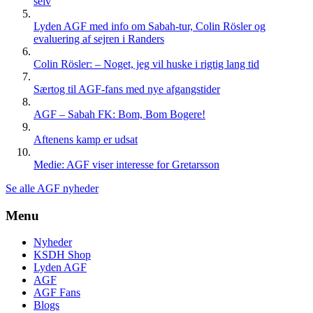
selv
Lyden AGF med info om Sabah-tur, Colin Rösler og
evaluering af sejren i Randers
Colin Rösler: – Noget, jeg vil huske i rigtig lang tid
Særtog til AGF-fans med nye afgangstider
AGF – Sabah FK: Bom, Bom Bogere!
Aftenens kamp er udsat
Medie: AGF viser interesse for Gretarsson
Se alle AGF nyheder
Menu
Nyheder
KSDH Shop
Lyden AGF
AGF
AGF Fans
Blogs