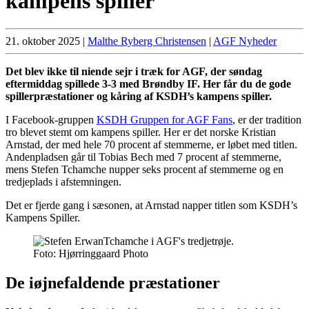
kampens spiller
21. oktober 2025
|
Malthe Ryberg Christensen
|
AGF Nyheder
Det blev ikke til niende sejr i træk for AGF, der søndag
eftermiddag spillede 3-3 med Brøndby IF. Her får du de gode
spillerpræstationer og kåring af KSDH’s kampens spiller.
I Facebook-gruppen
KSDH Gruppen for AGF Fans
, er der tradition
tro blevet stemt om kampens spiller. Her er det norske Kristian
Arnstad, der med hele 70 procent af stemmerne, er løbet med titlen.
Andenpladsen går til Tobias Bech med 7 procent af stemmerne,
mens Stefen Tchamche nupper seks procent af stemmerne og en
tredjeplads i afstemningen.
Det er fjerde gang i sæsonen, at Arnstad napper titlen som KSDH’s
Kampens Spiller.
Foto: Hjørringgaard Photo
De iøjnefaldende præstationer