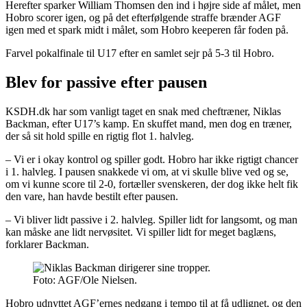
Herefter sparker William Thomsen den ind i højre side af målet, men
Hobro scorer igen, og på det efterfølgende straffe brænder AGF
igen med et spark midt i målet, som Hobro keeperen får foden på.
Farvel pokalfinale til U17 efter en samlet sejr på 5-3 til Hobro.
Blev for passive efter pausen
KSDH.dk har som vanligt taget en snak med cheftræner, Niklas
Backman, efter U17’s kamp. En skuffet mand, men dog en træner,
der så sit hold spille en rigtig flot 1. halvleg.
– Vi er i okay kontrol og spiller godt. Hobro har ikke rigtigt chancer
i 1. halvleg. I pausen snakkede vi om, at vi skulle blive ved og se,
om vi kunne score til 2-0, fortæller svenskeren, der dog ikke helt fik
den vare, han havde bestilt efter pausen.
– Vi bliver lidt passive i 2. halvleg. Spiller lidt for langsomt, og man
kan måske ane lidt nervøsitet. Vi spiller lidt for meget baglæns,
forklarer Backman.
Foto: AGF/Ole Nielsen.
Hobro udnyttet AGF’ernes nedgang i tempo til at få udlignet, og den