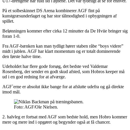
U17-drengene har fuld ild i øjnene. Det var tydeligt at se for enhver.
På et solbeskinnet DS Arena kombinerer AGF fint på
kunstgræsunderlaget og har stor tålmodighed i opbygningen af
spillet.
Belønningen kommer efter cirka 12 minutter da De Hviie bringer sig
foran 1-0.
Fra AGF-bænken kan man tydligt hører staben råbe “boys videre”
midt i jublen. AGF har klart momentum og er totalt dominerende
den første halve time.
Udeholdet har flere gode forsøg, det bedste ved Valdemar
Rosenberg, der sender en godt skud afsted, som Hobros keeper må
ud i en god redning for at afværge.
AGF`erne er absolut ikke bange for at afslutte udefra og gå direkte
imod mål.
Foto: AGF/Ole Nielsen.
2. halvleg er fortsat med AGF som bedste hold, men Hobro kommer
mere og mere ind i opgøret og begynder også at få chancer.