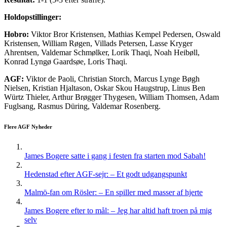
Holdopstillinger:
Hobro:
Viktor Bror Kristensen, Mathias Kempel Pedersen, Oswald
Kristensen, William Røgen, Villads Petersen, Lasse Kryger
Ahrentsen, Valdemar Schmølker, Lorik Thaqi, Noah Heibøll,
Konrad Lyngø Gaardsøe, Loris Thaqi.
AGF:
Viktor de Paoli, Christian Storch, Marcus Lynge Bøgh
Nielsen, Kristian Hjaltason, Oskar Skou Haugstrup, Linus Ben
Würtz Thieler, Arthur Brøgger Thygesen, William Thomsen, Adam
Fuglsang, Rasmus Düring, Valdemar Rosenberg.
Flere AGF Nyheder
James Bogere satte i gang i festen fra starten mod Sabah!
Hedenstad efter AGF-sejr: – Et godt udgangspunkt
Malmö-fan om Rösler: – En spiller med masser af hjerte
James Bogere efter to mål: – Jeg har altid haft troen på mig
selv