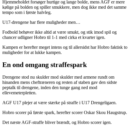
Hjemmeholdet forsøger hurtige og lange bolde, mens AGF er mere
kølige på bolden og spiller smukkere, men dog ikke med det samme
tempo som i første halvleg.
U17-drengene har flere muligheder men…
Fodbold behøver ikke altid at være smukt, og stik imod spil og
chancer udligner Hobro til 1-1 med cirka et kvarter igen.
Kampen er herefter meget intens og til allersidst har Hobro faktisk to
muligheder for at lukke kampen.
En ond omgang straffespark
Drengene stod nu skulder mod skulder med armene rundt om
hinanden mens cheftræneren og resten af staben gav den sidste
peptalk til drengene, inden den tunge gang ned mod
ellevemeterpletten.
AGF U17 plejer at være stærke på straffe i U17 Drengeligaen.
Hobro scorer på første spark, herefter scorer Oskar Skou Haugstrup.
Det næste AGF-straffe bliver brændt, og Hobro scorer igen.