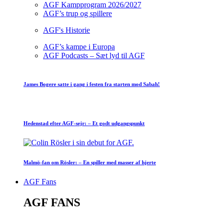
AGF Kampprogram 2026/2027
AGF’s trup og spillere
AGF's Historie
AGF’s kampe i Europa
AGF Podcasts – Sæt lyd til AGF
James Bogere satte i gang i festen fra starten mod Sabah!
Hedenstad efter AGF-sejr: – Et godt udgangspunkt
Malmö-fan om Rösler: – En spiller med masser af hjerte
AGF Fans
AGF FANS