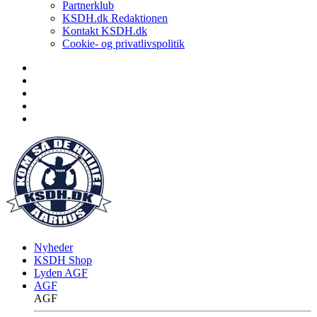
Partnerklub
KSDH.dk Redaktionen
Kontakt KSDH.dk
Cookie- og privatlivspolitik
Nyheder
KSDH Shop
Lyden AGF
AGF
AGF