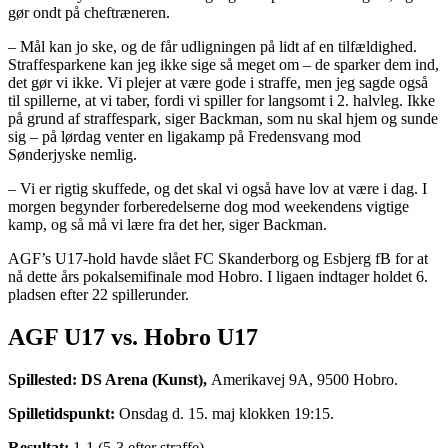
gør ondt på cheftræneren.
– Mål kan jo ske, og de får udligningen på lidt af en tilfældighed.
Straffesparkene kan jeg ikke sige så meget om – de sparker dem ind,
det gør vi ikke. Vi plejer at være gode i straffe, men jeg sagde også
til spillerne, at vi taber, fordi vi spiller for langsomt i 2. halvleg. Ikke
på grund af straffespark, siger Backman, som nu skal hjem og sunde
sig – på lørdag venter en ligakamp på Fredensvang mod
Sønderjyske nemlig.
– Vi er rigtig skuffede, og det skal vi også have lov at være i dag. I
morgen begynder forberedelserne dog mod weekendens vigtige
kamp, og så må vi lære fra det her, siger Backman.
AGF’s U17-hold havde slået FC Skanderborg og Esbjerg fB for at
nå dette års pokalsemifinale mod Hobro. I ligaen indtager holdet 6.
pladsen efter 22 spillerunder.
AGF U17 vs. Hobro U17
Spillested: DS Arena (Kunst),
Amerikavej 9A, 9500 Hobro.
Spilletidspunkt:
Onsdag d. 15. maj klokken 19:15.
Resultat:
1-1 (5-3 efter straffe).