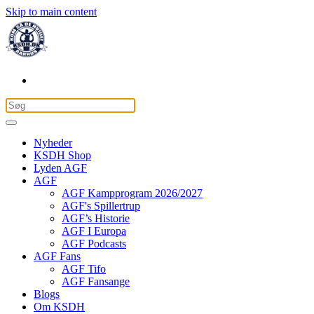
Skip to main content
Nyheder
KSDH Shop
Lyden AGF
AGF
AGF Kampprogram 2026/2027
AGF's Spillertrup
AGF’s Historie
AGF I Europa
AGF Podcasts
AGF Fans
AGF Tifo
AGF Fansange
Blogs
Om KSDH