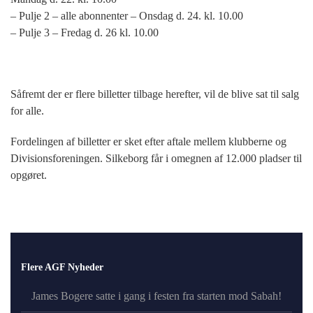
– Pulje 2 – alle abonnenter – Onsdag d. 24. kl. 10.00
– Pulje 3 – Fredag d. 26 kl. 10.00
Såfremt der er flere billetter tilbage herefter, vil de blive sat til salg
for alle.
Fordelingen af billetter er sket efter aftale mellem klubberne og
Divisionsforeningen. Silkeborg får i omegnen af 12.000 pladser til
opgøret.
Flere AGF Nyheder
James Bogere satte i gang i festen fra starten mod Sabah!