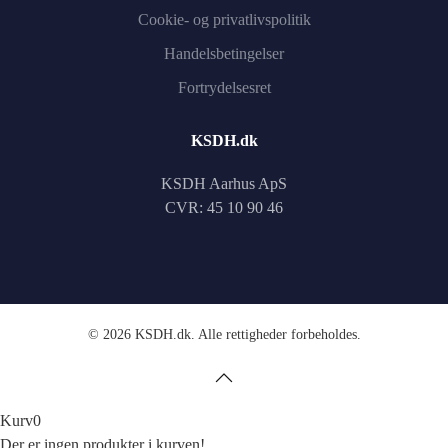
Cookie- og privatlivspolitik
Handelsbetingelser
Fortrydelsesret
KSDH.dk
KSDH Aarhus ApS
CVR: 45 10 90 46
©
2026
KSDH.dk. Alle rettigheder forbeholdes.
Kurv
0
Der er ingen produkter i kurven!