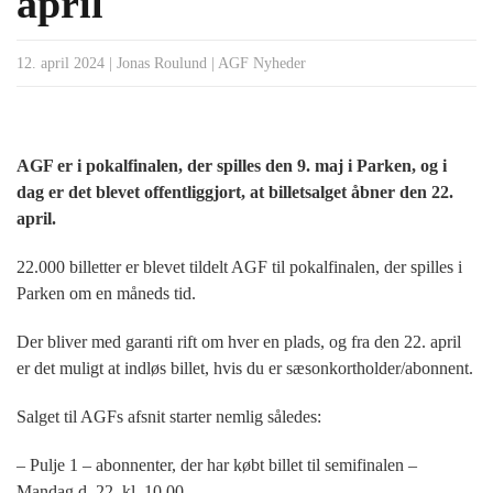
april
12. april 2024
|
Jonas Roulund
|
AGF Nyheder
AGF er i pokalfinalen, der spilles den 9. maj i Parken, og i
dag er det blevet offentliggjort, at billetsalget åbner den 22.
april.
22.000 billetter er blevet tildelt AGF til pokalfinalen, der spilles i
Parken om en måneds tid.
Der bliver med garanti rift om hver en plads, og fra den 22. april
er det muligt at indløs billet, hvis du er sæsonkortholder/abonnent.
Salget til AGFs afsnit starter nemlig således:
– Pulje 1 – abonnenter, der har købt billet til semifinalen –
Mandag d. 22. kl. 10.00