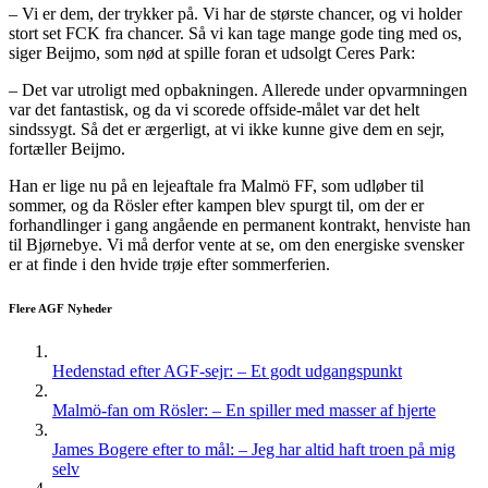
– Vi er dem, der trykker på. Vi har de største chancer, og vi holder
stort set FCK fra chancer. Så vi kan tage mange gode ting med os,
siger Beijmo, som nød at spille foran et udsolgt Ceres Park:
– Det var utroligt med opbakningen. Allerede under opvarmningen
var det fantastisk, og da vi scorede offside-målet var det helt
sindssygt. Så det er ærgerligt, at vi ikke kunne give dem en sejr,
fortæller Beijmo.
Han er lige nu på en lejeaftale fra Malmö FF, som udløber til
sommer, og da Rösler efter kampen blev spurgt til, om der er
forhandlinger i gang angående en permanent kontrakt, henviste han
til Bjørnebye. Vi må derfor vente at se, om den energiske svensker
er at finde i den hvide trøje efter sommerferien.
Flere AGF Nyheder
Hedenstad efter AGF-sejr: – Et godt udgangspunkt
Malmö-fan om Rösler: – En spiller med masser af hjerte
James Bogere efter to mål: – Jeg har altid haft troen på mig
selv