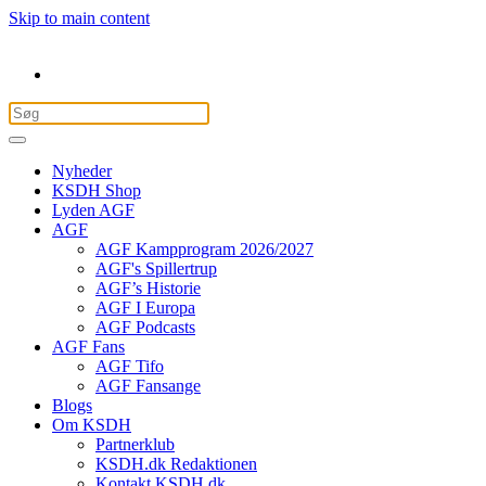
Skip to main content
Nyheder
KSDH Shop
Lyden AGF
AGF
AGF Kampprogram 2026/2027
AGF's Spillertrup
AGF’s Historie
AGF I Europa
AGF Podcasts
AGF Fans
AGF Tifo
AGF Fansange
Blogs
Om KSDH
Partnerklub
KSDH.dk Redaktionen
Kontakt KSDH.dk