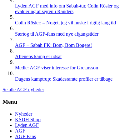
Lyden AGF med info om Sabah-tur, Colin Rösler og
evaluering af sejren i Randers
Colin Rösler: – Noget, jeg vil huske i rigtig lang tid
Særtog til AGF-fans med nye afgangstider
AGF – Sabah FK: Bom, Bom Bogere!
Aftenens kamp er udsat
Medie: AGF viser interesse for Gretarsson
Dagens kamptrup: Skadesramte profiler er tilbage
Se alle AGF nyheder
Menu
Nyheder
KSDH Shop
Lyden AGF
AGF
AGF Fans