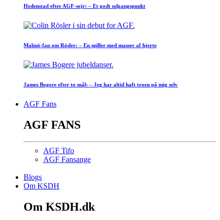
Hedenstad efter AGF-sejr: – Et godt udgangspunkt
Malmö-fan om Rösler: – En spiller med masser af hjerte
James Bogere efter to mål: – Jeg har altid haft troen på mig selv
AGF Fans
AGF FANS
AGF Tifo
AGF Fansange
Blogs
Om KSDH
Om KSDH.dk