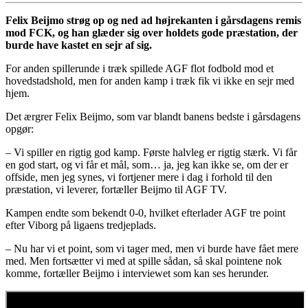
Felix Beijmo strøg op og ned ad højrekanten i gårsdagens remis
mod FCK, og han glæder sig over holdets gode præstation, der
burde have kastet en sejr af sig.
For anden spillerunde i træk spillede AGF flot fodbold mod et
hovedstadshold, men for anden kamp i træk fik vi ikke en sejr med
hjem.
Det ærgrer Felix Beijmo, som var blandt banens bedste i gårsdagens
opgør:
– Vi spiller en rigtig god kamp. Første halvleg er rigtig stærk. Vi får
en god start, og vi får et mål, som… ja, jeg kan ikke se, om der er
offside, men jeg synes, vi fortjener mere i dag i forhold til den
præstation, vi leverer, fortæller Beijmo til AGF TV.
Kampen endte som bekendt 0-0, hvilket efterlader AGF tre point
efter Viborg på ligaens tredjeplads.
– Nu har vi et point, som vi tager med, men vi burde have fået mere
med. Men fortsætter vi med at spille sådan, så skal pointene nok
komme, fortæller Beijmo i interviewet som kan ses herunder.