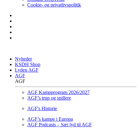
Cookie- og privatlivspolitik
Nyheder
KSDH Shop
Lyden AGF
AGF
AGF
AGF Kampprogram 2026/2027
AGF’s trup og spillere
AGF's Historie
AGF’s kampe i Europa
AGF Podcasts – Sæt lyd til AGF