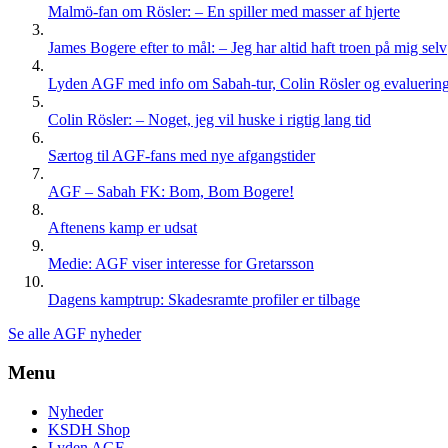
Malmö-fan om Rösler: – En spiller med masser af hjerte
James Bogere efter to mål: – Jeg har altid haft troen på mig selv
Lyden AGF med info om Sabah-tur, Colin Rösler og evaluering 
Colin Rösler: – Noget, jeg vil huske i rigtig lang tid
Særtog til AGF-fans med nye afgangstider
AGF – Sabah FK: Bom, Bom Bogere!
Aftenens kamp er udsat
Medie: AGF viser interesse for Gretarsson
Dagens kamptrup: Skadesramte profiler er tilbage
Se alle AGF nyheder
Menu
Nyheder
KSDH Shop
Lyden AGF