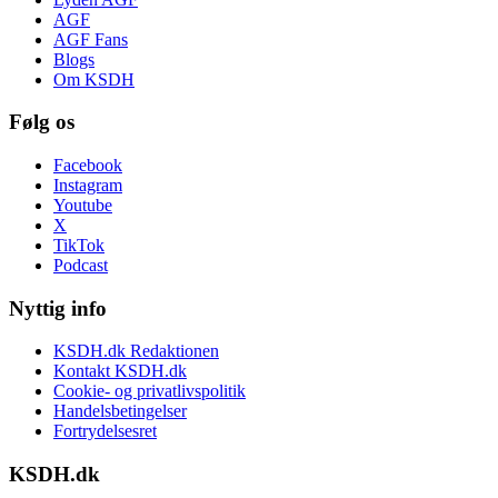
AGF
AGF Fans
Blogs
Om KSDH
Følg os
Facebook
Instagram
Youtube
X
TikTok
Podcast
Nyttig info
KSDH.dk Redaktionen
Kontakt KSDH.dk
Cookie- og privatlivspolitik
Handelsbetingelser
Fortrydelsesret
KSDH.dk