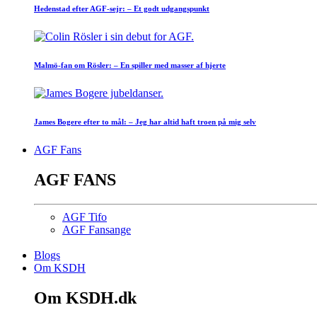
Hedenstad efter AGF-sejr: – Et godt udgangspunkt
Malmö-fan om Rösler: – En spiller med masser af hjerte
James Bogere efter to mål: – Jeg har altid haft troen på mig selv
AGF Fans
AGF FANS
AGF Tifo
AGF Fansange
Blogs
Om KSDH
Om KSDH.dk