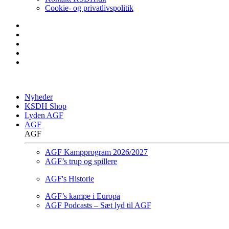
Cookie- og privatlivspolitik
Nyheder
KSDH Shop
Lyden AGF
AGF
AGF
AGF Kampprogram 2026/2027
AGF’s trup og spillere
AGF's Historie
AGF’s kampe i Europa
AGF Podcasts – Sæt lyd til AGF