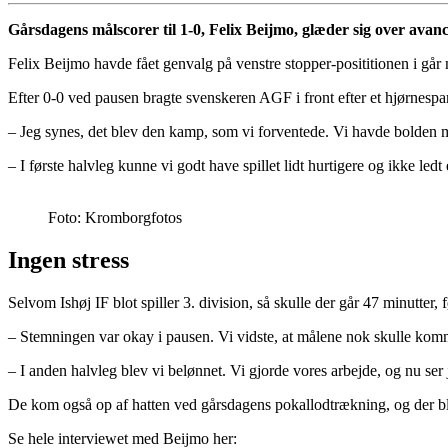
Gårsdagens målscorer til 1-0, Felix Beijmo, glæder sig over av
Felix Beijmo havde fået genvalg på venstre stopper-posititionen i går
Efter 0-0 ved pausen bragte svenskeren AGF i front efter et hjørnespar
– Jeg synes, det blev den kamp, som vi forventede. Vi havde bolden m
– I første halvleg kunne vi godt have spillet lidt hurtigere og ikke ledt
Foto: Kromborgfotos
Ingen stress
Selvom Ishøj IF blot spiller 3. division, så skulle der går 47 minutter
– Stemningen var okay i pausen. Vi vidste, at målene nok skulle komme
– I anden halvleg blev vi belønnet. Vi gjorde vores arbejde, og nu se
De kom også op af hatten ved gårsdagens pokallodtrækning, og der bli
Se hele interviewet med Beijmo her: