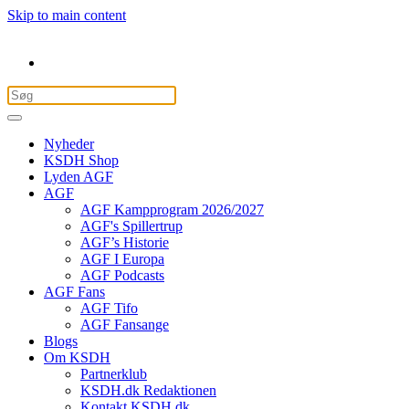
Skip to main content
Nyheder
KSDH Shop
Lyden AGF
AGF
AGF Kampprogram 2026/2027
AGF's Spillertrup
AGF’s Historie
AGF I Europa
AGF Podcasts
AGF Fans
AGF Tifo
AGF Fansange
Blogs
Om KSDH
Partnerklub
KSDH.dk Redaktionen
Kontakt KSDH.dk