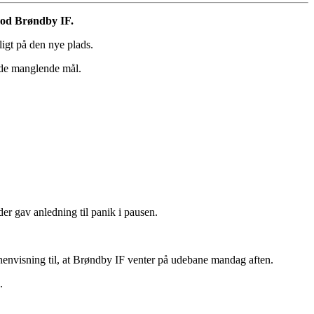
 mod Brøndby IF.
igt på den nye plads.
r de manglende mål.
der gav anledning til panik i pausen.
 henvisning til, at Brøndby IF venter på udebane mandag aften.
.