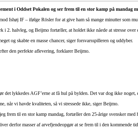
ancement i Oddset Pokalen og ser frem til en stor kamp på mandag
 mod Ishøj IF – ifølge Rösler for at give ham så mange minutter som mul
k i 2. halvleg, og Beijmo fortæller, at holdet ikke nåede at stresse ove
eget og skabte en masse chancer, siger forsvarsspilleren og uddyber.
 efter den perfekte aflevering, forklarer Beijmo.
, før det lykkedes AGF’erne at få hul på bylden. Det var dog ikke noget, 
, når vi havde kvaliteten, så vi stressede ikke, siger Beijmo.
r jeg frem til en stor kamp mandag, fortæller den 25-årige svensker med
ver derfor masser af arvefjendeopgør at se frem til i den kommende tid