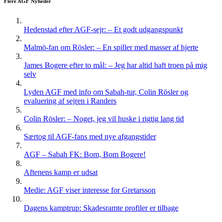
Flere AGF Nyheder
Hedenstad efter AGF-sejr: – Et godt udgangspunkt
Malmö-fan om Rösler: – En spiller med masser af hjerte
James Bogere efter to mål: – Jeg har altid haft troen på mig
selv
Lyden AGF med info om Sabah-tur, Colin Rösler og
evaluering af sejren i Randers
Colin Rösler: – Noget, jeg vil huske i rigtig lang tid
Særtog til AGF-fans med nye afgangstider
AGF – Sabah FK: Bom, Bom Bogere!
Aftenens kamp er udsat
Medie: AGF viser interesse for Gretarsson
Dagens kamptrup: Skadesramte profiler er tilbage