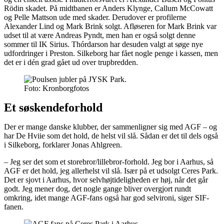
Rödin skadet. På midtbanen er Anders Klynge, Callum McCowatt
og Pelle Mattson ude med skader. Derudover er profilerne
Alexander Lind og Mark Brink solgt. Afløseren for Mark Brink var
udset til at være Andreas Pyndt, men han er også solgt denne
sommer til IK Sirius. Thórdarson har desuden valgt at søge nye
udfordringer i Preston. Silkeborg har fået nogle penge i kassen, men
det er i dén grad gået ud over trupbredden.
Foto: Kronborgfotos
Et søskendeforhold
Der er mange danske klubber, der sammenligner sig med AGF – og
har De Hviie som det hold, de helst vil slå. Sådan er det til dels også
i Silkeborg, forklarer Jonas Ahlgreen.
– Jeg ser det som et storebror/lillebror-forhold. Jeg bor i Aarhus, så
AGF er det hold, jeg allerhelst vil slå. Især på et udsolgt Ceres Park.
Det er sjovt i Aarhus, hvor selvhøjtideligheden er høj, når det går
godt. Jeg mener dog, det nogle gange bliver overgjort rundt
omkring, idet mange AGF-fans også har god selvironi, siger SIF-
fanen.