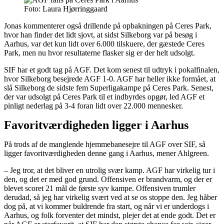
Foto: Laura Hjørringgaard
Jonas kommenterer også drillende på opbakningen på Ceres Park,
hvor han finder det lidt sjovt, at sidst Silkeborg var på besøg i
Aarhus, var det kun lidt over 6.000 tilskuere, der gæstede Ceres
Park, men nu hvor resultaterne flasker sig er der helt udsolgt.
SIF har et godt tag på AGF. Det kom senest til udtryk i pokalfinalen,
hvor Silkeborg besejrede AGF 1-0. AGF har heller ikke formået, at
slå Silkeborg de sidste fem Superligakampe på Ceres Park. Senest,
der var udsolgt på Ceres Park til et indbyrdes opgør, led AGF et
pinligt nederlag på 3-4 foran lidt over 22.000 mennesker.
Favoritværdigheden ligger i Aarhus
På trods af de manglende hjemmebanesejre til AGF over SIF, så
ligger favoritværdigheden denne gang i Aarhus, mener Ahlgreen.
– Jeg tror, at det bliver en utrolig svær kamp. AGF har virkelig tur i
den, og det er med god grund. Offensiven er brandvarm, og der er
blevet scoret 21 mål de første syv kampe. Offensiven trumler
derudad, så jeg har virkelig svært ved at se os stoppe den. Jeg håber
dog på, at vi kommer buldrende fra start, og når vi er underdogs i
Aarhus, og folk forventer det mindst, plejer det at ende godt. Det er