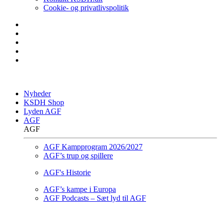
Cookie- og privatlivspolitik
Nyheder
KSDH Shop
Lyden AGF
AGF
AGF
AGF Kampprogram 2026/2027
AGF’s trup og spillere
AGF's Historie
AGF’s kampe i Europa
AGF Podcasts – Sæt lyd til AGF