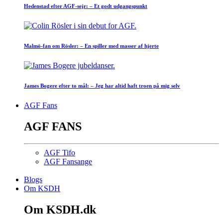
Hedenstad efter AGF-sejr: – Et godt udgangspunkt
Malmö-fan om Rösler: – En spiller med masser af hjerte
James Bogere efter to mål: – Jeg har altid haft troen på mig selv
AGF Fans
AGF FANS
AGF Tifo
AGF Fansange
Blogs
Om KSDH
Om KSDH.dk