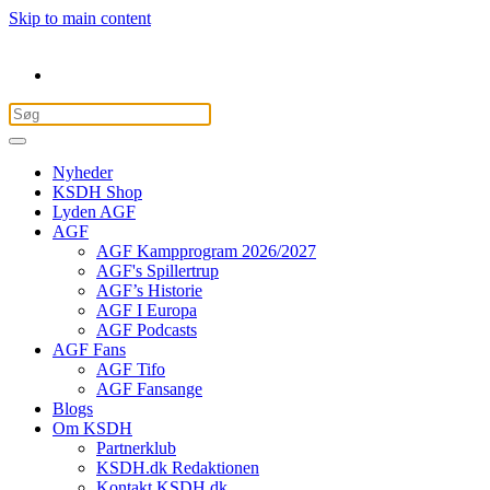
Skip to main content
Nyheder
KSDH Shop
Lyden AGF
AGF
AGF Kampprogram 2026/2027
AGF's Spillertrup
AGF’s Historie
AGF I Europa
AGF Podcasts
AGF Fans
AGF Tifo
AGF Fansange
Blogs
Om KSDH
Partnerklub
KSDH.dk Redaktionen
Kontakt KSDH.dk