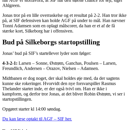
når AGF er storfavorit, at SIF har den største chance for sejr, siger
Ahlgreen.
Jonas tror på en lille overraskelse og et resultat på 2-2. Han tror ikke
på, at SIF defensiven kan holde AGF på under to mål. Han nævner
Tonni Adamsen som en oplagt målscorer, da han er et af de få
stærke kort, Silkeborg har i offensiven.
Bud på Silkeborgs startopstilling
Jonas’ bud på SIF’s startellever lyder som følger:
4-3-2-1:
Larsen – Sonne, Østrøm, Ganchas, Poulsen – Larsen,
Freundlich, Andersen – Orazov, Nielsen – Adamsen.
Midtbanen er dog noget, der skal holdes øje med, da der sagtens
kunne ske rokeringer. Hvorvidt den nye forsvarspiller Rasmus
Thelander starter inde, er der også tvivl om. Han er ikke i
kampform, og derfor tror Jonas, at det bliver Robin Østrøm, vi ser i
startopstillingen.
Opgøret starter kl 14:00 søndag.
Du kan læse optakt til AGF – SIF her.