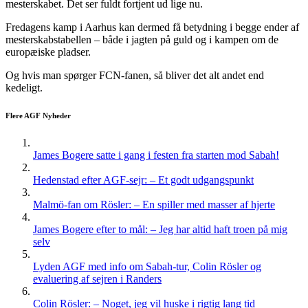
mesterskabet. Det ser fuldt fortjent ud lige nu.
Fredagens kamp i Aarhus kan dermed få betydning i begge ender af
mesterskabstabellen – både i jagten på guld og i kampen om de
europæiske pladser.
Og hvis man spørger FCN-fanen, så bliver det alt andet end
kedeligt.
Flere AGF Nyheder
James Bogere satte i gang i festen fra starten mod Sabah!
Hedenstad efter AGF-sejr: – Et godt udgangspunkt
Malmö-fan om Rösler: – En spiller med masser af hjerte
James Bogere efter to mål: – Jeg har altid haft troen på mig
selv
Lyden AGF med info om Sabah-tur, Colin Rösler og
evaluering af sejren i Randers
Colin Rösler: – Noget, jeg vil huske i rigtig lang tid