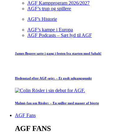
AGF Kampprogram 2026/2027
AGF’s trup og spillere
AGF's Historie
AGF’s kampe i Europa
AGF Podcasts – Sæt lyd til AGF
James Bogere satte i gang i festen fra starten mod Sabah!
Hedenstad efter AGF-sejr: – Et godt udgangspunkt
Malmö-fan om Rösler: – En spiller med masser af hjerte
AGF Fans
AGF FANS