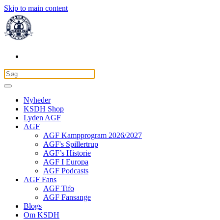
Skip to main content
Nyheder
KSDH Shop
Lyden AGF
AGF
AGF Kampprogram 2026/2027
AGF's Spillertrup
AGF’s Historie
AGF I Europa
AGF Podcasts
AGF Fans
AGF Tifo
AGF Fansange
Blogs
Om KSDH