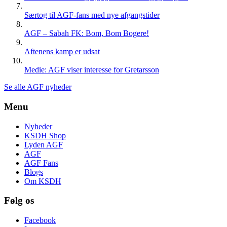
Særtog til AGF-fans med nye afgangstider
AGF – Sabah FK: Bom, Bom Bogere!
Aftenens kamp er udsat
Medie: AGF viser interesse for Gretarsson
Se alle AGF nyheder
Menu
Nyheder
KSDH Shop
Lyden AGF
AGF
AGF Fans
Blogs
Om KSDH
Følg os
Facebook