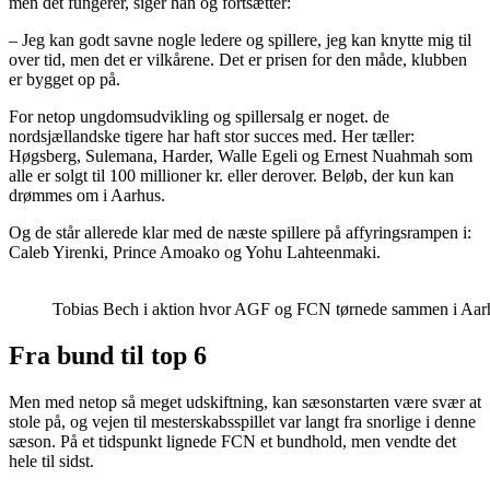
men det fungerer, siger han og fortsætter:
– Jeg kan godt savne nogle ledere og spillere, jeg kan knytte mig til
over tid, men det er vilkårene. Det er prisen for den måde, klubben
er bygget op på.
For netop ungdomsudvikling og spillersalg er noget. de
nordsjællandske tigere har haft stor succes med. Her tæller:
Høgsberg, Sulemana, Harder, Walle Egeli og Ernest Nuahmah som
alle er solgt til 100 millioner kr. eller derover. Beløb, der kun kan
drømmes om i Aarhus.
Og de står allerede klar med de næste spillere på affyringsrampen i:
Caleb Yirenki, Prince Amoako og Yohu Lahteenmaki.
Tobias Bech i aktion hvor AGF og FCN tørnede sammen i Aa
Fra bund til top 6
Men med netop så meget udskiftning, kan sæsonstarten være svær at
stole på, og vejen til mesterskabsspillet var langt fra snorlige i denne
sæson. På et tidspunkt lignede FCN et bundhold, men vendte det
hele til sidst.