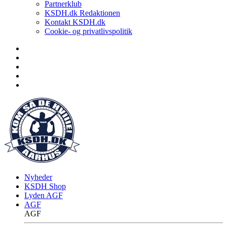
Partnerklub
KSDH.dk Redaktionen
Kontakt KSDH.dk
Cookie- og privatlivspolitik
Nyheder
KSDH Shop
Lyden AGF
AGF
AGF