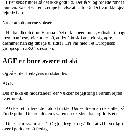
– Efter seks runder så det ikke godt ud. Der lå vi og rodede rundt i
bunden. Så det var en kæmpe lettelse at nå top 6. Det var ikke givet,
fejrede han.
Nu er ambitionerne vokset:
– Nu handler det om Europa. Det er klicheen om syv finaler tilbage,
men man begynder at tro på, at det faktisk kan lade sig gøre,
drømmer han sig tilbage til sidst FCN var med i et Europæisk
gruppespil i 23/24-sæsonen.
AGF er bare svære at slå
Og så er der fredagens modstander.
AGF.
Det er ikke en modstander, der vækker begejstring i Farum-lejren –
tværtimod.
– AGF er et irriterende hold at møde. Uanset hvordan de spiller, så
får de point. Det er lidt deres varemærke, siger han og fortsætter:
– De er bare svære at slå. Og jeg frygter også lidt, at vi bliver kørt
over i perioder på fredag.