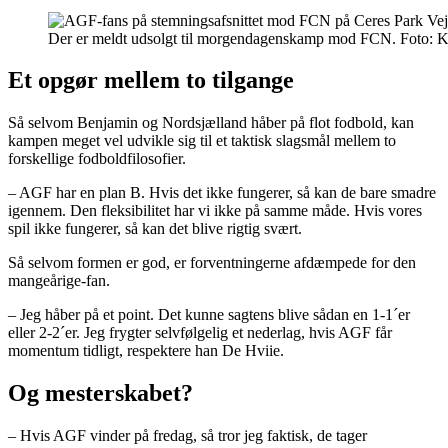
Der er meldt udsolgt til morgendagenskamp mod FCN. Foto:
Et opgør mellem to tilgange
Så selvom Benjamin og Nordsjælland håber på flot fodbold, kan
kampen meget vel udvikle sig til et taktisk slagsmål mellem to
forskellige fodboldfilosofier.
– AGF har en plan B. Hvis det ikke fungerer, så kan de bare smadre
igennem. Den fleksibilitet har vi ikke på samme måde. Hvis vores
spil ikke fungerer, så kan det blive rigtig svært.
Så selvom formen er god, er forventningerne afdæmpede for den
mangeårige-fan.
– Jeg håber på et point. Det kunne sagtens blive sådan en 1-1´er
eller 2-2´er. Jeg frygter selvfølgelig et nederlag, hvis AGF får
momentum tidligt, respektere han De Hviie.
Og mesterskabet?
– Hvis AGF vinder på fredag, så tror jeg faktisk, de tager