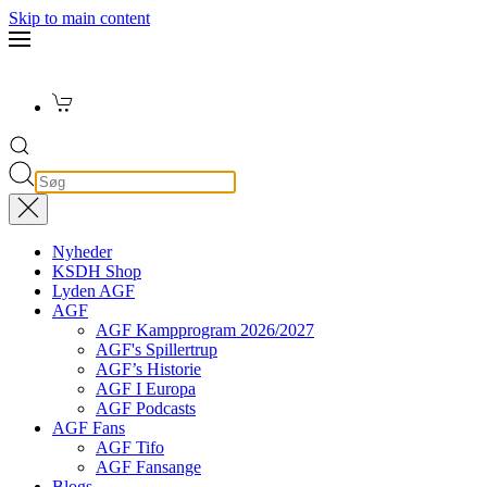
Skip to main content
Nyheder
KSDH Shop
Lyden AGF
AGF
AGF Kampprogram 2026/2027
AGF's Spillertrup
AGF’s Historie
AGF I Europa
AGF Podcasts
AGF Fans
AGF Tifo
AGF Fansange
Blogs