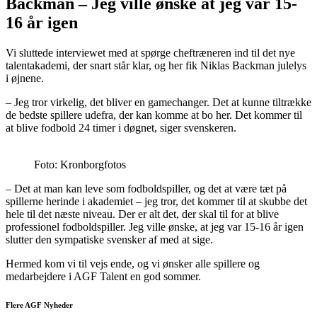
Backman – Jeg ville ønske at jeg var 15-
16 år igen
Vi sluttede interviewet med at spørge cheftræneren ind til det nye
talentakademi, der snart står klar, og her fik Niklas Backman julelys
i øjnene.
– Jeg tror virkelig, det bliver en gamechanger. Det at kunne tiltrække
de bedste spillere udefra, der kan komme at bo her. Det kommer til
at blive fodbold 24 timer i døgnet, siger svenskeren.
Foto: Kronborgfotos
– Det at man kan leve som fodboldspiller, og det at være tæt på
spillerne herinde i akademiet – jeg tror, det kommer til at skubbe det
hele til det næste niveau. Der er alt det, der skal til for at blive
professionel fodboldspiller. Jeg ville ønske, at jeg var 15-16 år igen
slutter den sympatiske svensker af med at sige.
Hermed kom vi til vejs ende, og vi ønsker alle spillere og
medarbejdere i AGF Talent en god sommer.
Flere AGF Nyheder