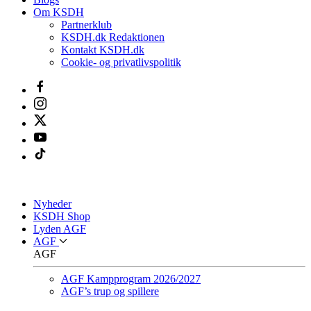
Om KSDH
Partnerklub
KSDH.dk Redaktionen
Kontakt KSDH.dk
Cookie- og privatlivspolitik
Nyheder
KSDH Shop
Lyden AGF
AGF
AGF
AGF Kampprogram 2026/2027
AGF’s trup og spillere