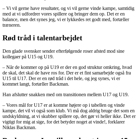
– Vi vil gerne have resultater, og vi vil gerne vinde kampe, samtidig
med at vi udfordrer vores spillere og bringer dem op. Det er en
balance, men det synes jeg, vi er lykkedes ret godt med, fortæller
træneren.
Rød tråd i talentarbejdet
Den glade svensker sender efterfølgende roser afsted mod sine
kollegaer på U15 og U19.
– Når de kommer op på U19 er der en god struktur omkring, hvad
de skal, det skal de have ros for. Der er et fint samarbejde også fra
U15 til U17. Der er en rød tråd i det hele, og jeg synes, vi er
kommet langt, fortæller Backman.
Han afslutter snakken med om transitionen mellem U17 og U19.
– Vores mål for U17 er at komme højere op i tabellen og vinde
kampe, det vil vi også som klub. Vi må dog aldrig bruge det som en
undskyldning, at vi skubber spillere op, det gør vi heller ikke. Det er
vigtigt for mig at sige, for det betyder noget at vinde!, forklarer
Niklas Backman.