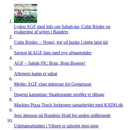
Lyden AGF med info om Sabah-tur, Colin Rösler og
evaluering af sejren i Randers
Colin Rösler: – Noget, jeg vil huske i rigtig lang tid
Særtog til AGF-fans med nye afgangstider
AGF – Sabah FK: Bom, Bom Bogere!
Aftenens kamp er udsat
Medie: AGF viser interesse for Gretarsson
Dagens kamptrup: Skadesramte profiler er tilbage
Mackies Pizza Truck forlænger samarbejdet med KSDH.dk
Jens Jønsson på Rundens Hold for anden spillerunde
Udebaneafsnittet i Viborg er udsolgt igen-igen