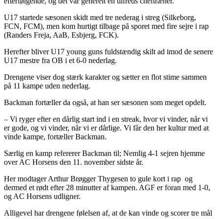
efterfølgende, og det var generelt en tilfreds cheftræner.
U17 startede sæsonen skidt med tre nederag i streg (Silkeborg,
FCN, FCM), men kom hurtigt tilbage på sporet med fire sejre i rap
(Randers Freja, AaB, Esbjerg, FCK).
Herefter bliver U17 young guns fuldstændig skilt ad imod de senere
U17 mestre fra OB i et 6-0 nederlag.
Drengene viser dog stærk karakter og sætter en flot stime sammen
på 11 kampe uden nederlag.
Backman fortæller da også, at han ser sæsonen som meget opdelt.
– Vi ryger efter en dårlig start ind i en streak, hvor vi vinder, når vi
er gode, og vi vinder, når vi er dårlige. Vi får den her kultur med at
vinde kampe, fortæller Backman.
Særlig en kamp refererer Backman til; Nemlig 4-1 sejren hjemme
over AC Horsens den 11. november sidste år.
Her modtager Arthur Brøgger Thygesen to gule kort i rap og
dermed et rødt efter 28 minutter af kampen. AGF er foran med 1-0,
og AC Horsens udligner.
Alligevel har drengene følelsen af, at de kan vinde og scorer tre mål