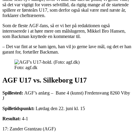
så det var vigtigt for vores selvtillid, da rigtig mange af de startende
spillere er førsteårs U17, som derfor også skal være med næste år,
forklarer cheftræneren.
Som de fleste AGF-fans, så er vi her på redaktionen også
interesserede i at høre mere om målslugeren, Mikkel Bro Hansen,
som Backman knyttede en kommentar til.
– Det var fint at se ham igen, han vil jo gerne lave mål, og det er han
garant for, fortæller Backman.
Foto: agf.dk
AGF U17 vs. Silkeborg U17
Spillested:
AGF’s anlæg – Bane 4 (kunst) Fredensvang 8260 Viby
J
Spilletidspunkt:
Lørdag den 22. juni kl. 15
Resultat:
4-1
17: Zander Grantzau (AGF)