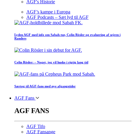
AGF's Historie
AGF’s kampe i Europa
AGF Podcasts – Sæt lyd til AGF
Lyden AGF med info om Sabah-tur, Colin Rösler og evaluering af sejren i
Randers
Colin Rösler: – Noget, jeg vil huske i rigtig lang tid
Særtog til AGF-fans med nye afgangstider
AGF Fans
AGF FANS
AGF Tifo
AGF Fansange