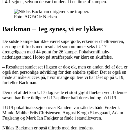
i 4-1 sejren, selvom de var i undertal i en time af kampen.
Foto: AGF/Ole Nielsen.
Backman – Jeg synes, vi er lykkes
De sidste kampe har ikke været supergode, erkender cheftræneren,
der dog er tilfreds med resultatet som nummer seks i U17
drengeligaen med 44 point for 26 kampe. Pokalsemifinale-
nederlaget imod Hobro på straffespark var klart en skuffelse.
– Resultatet samlet set i ligaen er dog ok, men en anden del af det, er
også den personlige udvikling for den enkelte spiller. Det er også en
måde at måle succes på, hvor mange spillere vi har fået op på U19,
fortæller Backman.
Den del af det kan U17 dog sætte et stort grønt flueben ved. I denne
sæson har flere tidligere U17-spillere haft deres indtog på U19.
I U19 pokalfinale-sejren over Randers var således både Frederik
Munk, Malthe Friis Christensen, August Krogh Skovgaard, Adam
Fuglsang og Mark Ian Frøkjær at finde i startelleveren.
Niklas Backman er også tilfreds med den tendens.