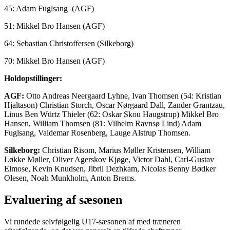
45: Adam Fuglsang (AGF)
51: Mikkel Bro Hansen (AGF)
64: Sebastian Christoffersen (Silkeborg)
70: Mikkel Bro Hansen (AGF)
Holdopstillinger:
AGF:
Otto Andreas Neergaard Lyhne, Ivan Thomsen (54: Kristian
Hjaltason) Christian Storch, Oscar Nørgaard Dall, Zander Grantzau,
Linus Ben Würtz Thieler (62: Oskar Skou Haugstrup) Mikkel Bro
Hansen, William Thomsen (81: Vilhelm Ravnsø Lind) Adam
Fuglsang, Valdemar Rosenberg, Lauge Alstrup Thomsen.
Silkeborg:
Christian Risom, Marius Møller Kristensen, William
Løkke Møller, Oliver Agerskov Kjøge, Victor Dahl, Carl-Gustav
Elmose, Kevin Knudsen, Jibril Dezhkam, Nicolas Benny Bødker
Olesen, Noah Munkholm, Anton Brems.
Evaluering af sæsonen
Vi rundede selvfølgelig U17-sæsonen af med træneren