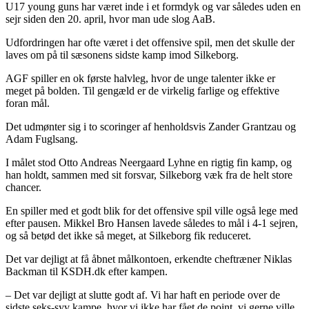
U17 young guns har været inde i et formdyk og var således uden en
sejr siden den 20. april, hvor man ude slog AaB.
Udfordringen har ofte været i det offensive spil, men det skulle der
laves om på til sæsonens sidste kamp imod Silkeborg.
AGF spiller en ok første halvleg, hvor de unge talenter ikke er
meget på bolden. Til gengæld er de virkelig farlige og effektive
foran mål.
Det udmønter sig i to scoringer af henholdsvis Zander Grantzau og
Adam Fuglsang.
I målet stod Otto Andreas Neergaard Lyhne en rigtig fin kamp, og
han holdt, sammen med sit forsvar, Silkeborg væk fra de helt store
chancer.
En spiller med et godt blik for det offensive spil ville også lege med
efter pausen. Mikkel Bro Hansen lavede således to mål i 4-1 sejren,
og så betød det ikke så meget, at Silkeborg fik reduceret.
Det var dejligt at få åbnet målkontoen, erkendte cheftræner Niklas
Backman til KSDH.dk efter kampen.
– Det var dejligt at slutte godt af. Vi har haft en periode over de
sidste seks-syv kampe, hvor vi ikke har fået de point, vi gerne ville,