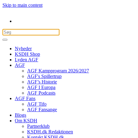
Skip to main content
Nyheder
KSDH Shop
Lyden AGF
AGF
AGF Kampprogram 2026/2027
AGF's Spillertrup
AGF’s Historie
AGF I Europa
AGF Podcasts
AGF Fans
AGF Tifo
AGF Fansange
Blogs
Om KSDH
Partnerklub
KSDH.dk Redaktionen
Kontakt KSDH.dk