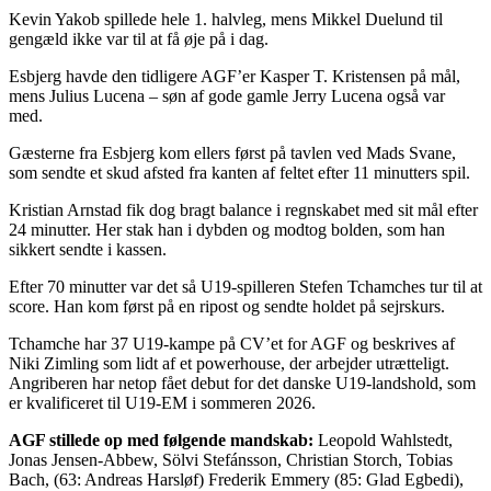
Kevin Yakob spillede hele 1. halvleg, mens Mikkel Duelund til
gengæld ikke var til at få øje på i dag.
Esbjerg havde den tidligere AGF’er Kasper T. Kristensen på mål,
mens Julius Lucena – søn af gode gamle Jerry Lucena også var
med.
Gæsterne fra Esbjerg kom ellers først på tavlen ved Mads Svane,
som sendte et skud afsted fra kanten af feltet efter 11 minutters spil.
Kristian Arnstad fik dog bragt balance i regnskabet med sit mål efter
24 minutter. Her stak han i dybden og modtog bolden, som han
sikkert sendte i kassen.
Efter 70 minutter var det så U19-spilleren Stefen Tchamches tur til at
score. Han kom først på en ripost og sendte holdet på sejrskurs.
Tchamche har 37 U19-kampe på CV’et for AGF og beskrives af
Niki Zimling som lidt af et powerhouse, der arbejder utrætteligt.
Angriberen har netop fået debut for det danske U19-landshold, som
er kvalificeret til U19-EM i sommeren 2026.
AGF stillede op med følgende mandskab:
Leopold Wahlstedt,
Jonas Jensen-Abbew, Sölvi Stefánsson, Christian Storch, Tobias
Bach, (63: Andreas Harsløf) Frederik Emmery (85: Glad Egbedi),