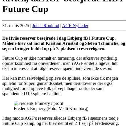
Future Cup
31. marts 2025
|
Jonas Roulund
|
AGF Nyheder
De Hviie reserver besejrede i dag Esbjerg fB i Future Cup.
Målene blev sat ind af Kristian Arnstad og Stefen Tchamche, og
sejren bringer holdet op på 7. pladsen i reserveligaen.
Future Cup er ikke normalt en turnering, der afkræver synderlig
opmærksomhed fra omverdenen, men i AGF er det alligevel lidt
ekstra interessant at følge reserveligaen i indeværende sæson.
Her kan man selvfølgelig opleve de spillere, som ikke fik megen
spilletid for Superligamandskabet, men derudover er der også
mulighed for at opleve folk på vej tilbage fra skader samt
spændende U19-spillere i aktion.
Frederik Emmery (Foto: Matti Kronborg)
I dag mødte AGF’s reserver således Esbjerg fB i sæsonens tredje
Future Cup-kamp, og her blev det til en 2-1 sejr på Fredensvang.