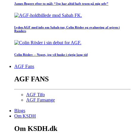
James Bogere efter to mål: “Jeg har altid haft troen på mig selv”
Lyden AGF med info om Sabah-tur, Colin Rösler og evaluering af sejren i
Randers
Colin Rösler: – Noget, jeg vil huske i rigtig lang tid
AGF Fans
AGF FANS
AGF Tifo
AGF Fansange
Blogs
Om KSDH
Om KSDH.dk