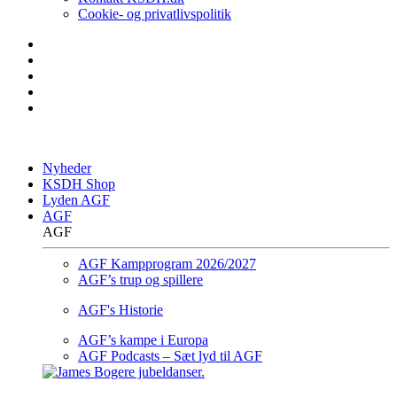
Cookie- og privatlivspolitik
Nyheder
KSDH Shop
Lyden AGF
AGF
AGF
AGF Kampprogram 2026/2027
AGF’s trup og spillere
AGF's Historie
AGF’s kampe i Europa
AGF Podcasts – Sæt lyd til AGF