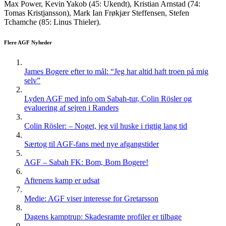
Max Power, Kevin Yakob (45: Ukendt), Kristian Arnstad (74:
Tomas Kristjansson), Mark Ian Frøkjær Steffensen, Stefen
Tchamche (85: Linus Thieler).
Flere AGF Nyheder
James Bogere efter to mål: “Jeg har altid haft troen på mig
selv”
Lyden AGF med info om Sabah-tur, Colin Rösler og
evaluering af sejren i Randers
Colin Rösler: – Noget, jeg vil huske i rigtig lang tid
Særtog til AGF-fans med nye afgangstider
AGF – Sabah FK: Bom, Bom Bogere!
Aftenens kamp er udsat
Medie: AGF viser interesse for Gretarsson
Dagens kamptrup: Skadesramte profiler er tilbage