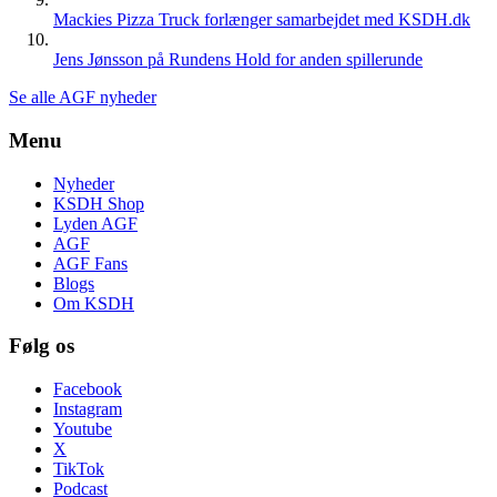
Mackies Pizza Truck forlænger samarbejdet med KSDH.dk
Jens Jønsson på Rundens Hold for anden spillerunde
Se alle AGF nyheder
Menu
Nyheder
KSDH Shop
Lyden AGF
AGF
AGF Fans
Blogs
Om KSDH
Følg os
Facebook
Instagram
Youtube
X
TikTok
Podcast