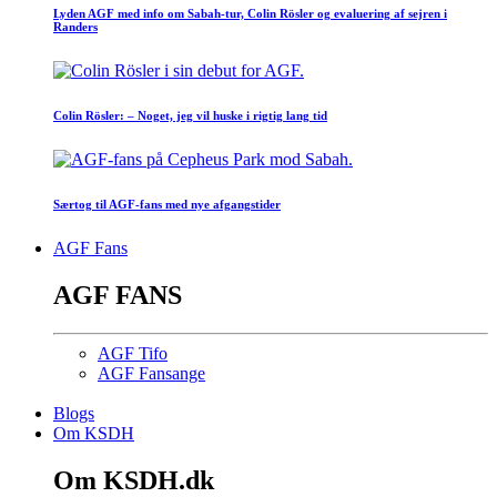
Lyden AGF med info om Sabah-tur, Colin Rösler og evaluering af sejren i
Randers
Colin Rösler: – Noget, jeg vil huske i rigtig lang tid
Særtog til AGF-fans med nye afgangstider
AGF Fans
AGF FANS
AGF Tifo
AGF Fansange
Blogs
Om KSDH
Om KSDH.dk