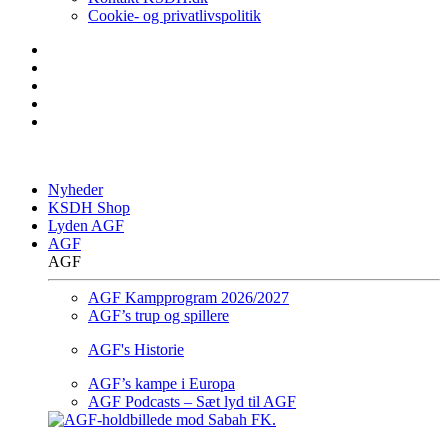
Cookie- og privatlivspolitik
Nyheder
KSDH Shop
Lyden AGF
AGF
AGF
AGF Kampprogram 2026/2027
AGF’s trup og spillere
AGF's Historie
AGF’s kampe i Europa
AGF Podcasts – Sæt lyd til AGF