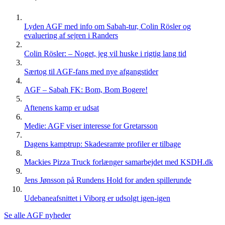
Lyden AGF med info om Sabah-tur, Colin Rösler og
evaluering af sejren i Randers
Colin Rösler: – Noget, jeg vil huske i rigtig lang tid
Særtog til AGF-fans med nye afgangstider
AGF – Sabah FK: Bom, Bom Bogere!
Aftenens kamp er udsat
Medie: AGF viser interesse for Gretarsson
Dagens kamptrup: Skadesramte profiler er tilbage
Mackies Pizza Truck forlænger samarbejdet med KSDH.dk
Jens Jønsson på Rundens Hold for anden spillerunde
Udebaneafsnittet i Viborg er udsolgt igen-igen
Se alle AGF nyheder