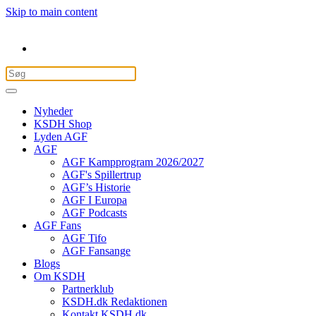
Skip to main content
Nyheder
KSDH Shop
Lyden AGF
AGF
AGF Kampprogram 2026/2027
AGF's Spillertrup
AGF’s Historie
AGF I Europa
AGF Podcasts
AGF Fans
AGF Tifo
AGF Fansange
Blogs
Om KSDH
Partnerklub
KSDH.dk Redaktionen
Kontakt KSDH.dk