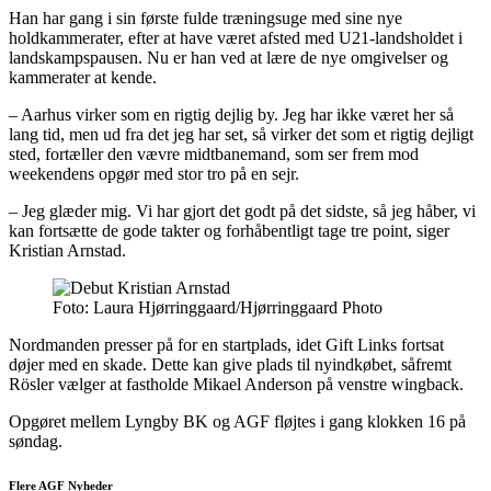
Han har gang i sin første fulde træningsuge med sine nye
holdkammerater, efter at have været afsted med U21-landsholdet i
landskampspausen. Nu er han ved at lære de nye omgivelser og
kammerater at kende.
– Aarhus virker som en rigtig dejlig by. Jeg har ikke været her så
lang tid, men ud fra det jeg har set, så virker det som et rigtig dejligt
sted, fortæller den vævre midtbanemand, som ser frem mod
weekendens opgør med stor tro på en sejr.
– Jeg glæder mig. Vi har gjort det godt på det sidste, så jeg håber, vi
kan fortsætte de gode takter og forhåbentligt tage tre point, siger
Kristian Arnstad.
Foto: Laura Hjørringgaard/Hjørringgaard Photo
Nordmanden presser på for en startplads, idet Gift Links fortsat
døjer med en skade. Dette kan give plads til nyindkøbet, såfremt
Rösler vælger at fastholde Mikael Anderson på venstre wingback.
Opgøret mellem Lyngby BK og AGF fløjtes i gang klokken 16 på
søndag.
Flere AGF Nyheder