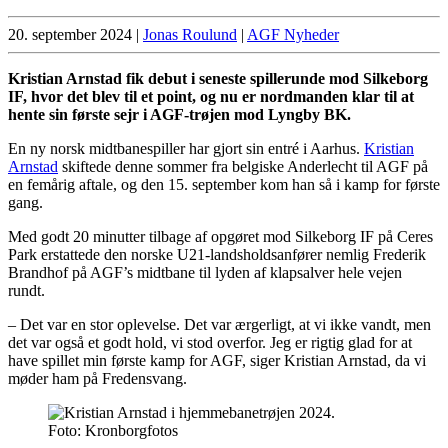
20. september 2024
|
Jonas Roulund
|
AGF Nyheder
Kristian Arnstad fik debut i seneste spillerunde mod Silkeborg
IF, hvor det blev til et point, og nu er nordmanden klar til at
hente sin første sejr i AGF-trøjen mod Lyngby BK.
En ny norsk midtbanespiller har gjort sin entré i Aarhus.
Kristian
Arnstad
skiftede denne sommer fra belgiske Anderlecht til AGF på
en femårig aftale, og den 15. september kom han så i kamp for første
gang.
Med godt 20 minutter tilbage af opgøret mod Silkeborg IF på Ceres
Park erstattede den norske U21-landsholdsanfører nemlig Frederik
Brandhof på AGF’s midtbane til lyden af klapsalver hele vejen
rundt.
– Det var en stor oplevelse. Det var ærgerligt, at vi ikke vandt, men
det var også et godt hold, vi stod overfor. Jeg er rigtig glad for at
have spillet min første kamp for AGF, siger Kristian Arnstad, da vi
møder ham på Fredensvang.
Foto: Kronborgfotos