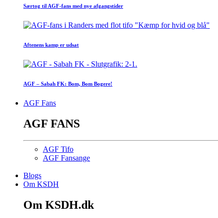
Særtog til AGF-fans med nye afgangstider
Aftenens kamp er udsat
AGF – Sabah FK: Bom, Bom Bogere!
AGF Fans
AGF FANS
AGF Tifo
AGF Fansange
Blogs
Om KSDH
Om KSDH.dk