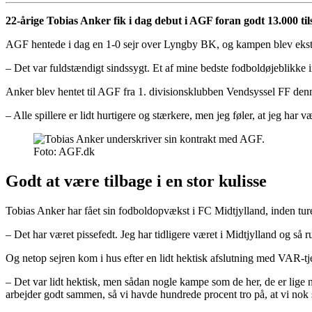
22-årige Tobias Anker fik i dag debut i AGF foran godt 13.000 tils
AGF hentede i dag en 1-0 sejr over Lyngby BK, og kampen blev ekstra 
– Det var fuldstændigt sindssygt. Et af mine bedste fodboldøjeblikke ind
Anker blev hentet til AGF fra 1. divisionsklubben Vendsyssel FF denne
– Alle spillere er lidt hurtigere og stærkere, men jeg føler, at jeg har 
Foto: AGF.dk
Godt at være tilbage i en stor kulisse
Tobias Anker har fået sin fodboldopvækst i FC Midtjylland, inden ture
– Det har været pissefedt. Jeg har tidligere været i Midtjylland og så run
Og netop sejren kom i hus efter en lidt hektisk afslutning med VAR-t
– Det var lidt hektisk, men sådan nogle kampe som de her, de er lige n
arbejder godt sammen, så vi havde hundrede procent tro på, at vi nok sk