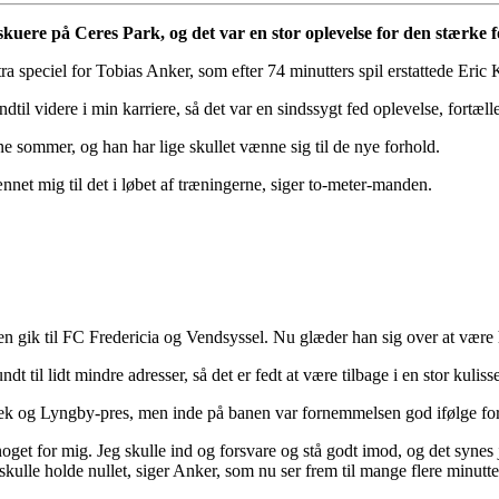
kuere på Ceres Park, og det var en stor oplevelse for den stærke fo
speciel for Tobias Anker, som efter 74 minutters spil erstattede Eric K
til videre i min karriere, så det var en sindssygt fed oplevelse, fortæll
 sommer, og han har lige skullet vænne sig til de nye forhold.
vænnet mig til det i løbet af træningerne, siger to-meter-manden.
n gik til FC Fredericia og Vendsyssel. Nu glæder han sig over at være 
dt til lidt mindre adresser, så det er fedt at være tilbage i en stor kulisse
jek og Lyngby-pres, men inde på banen var fornemmelsen god ifølge for
oget for mig. Jeg skulle ind og forsvare og stå godt imod, og det synes 
ulle holde nullet, siger Anker, som nu ser frem til mange flere minutter