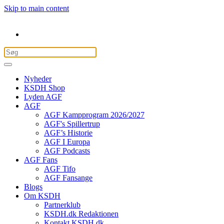
Skip to main content
Nyheder
KSDH Shop
Lyden AGF
AGF
AGF Kampprogram 2026/2027
AGF's Spillertrup
AGF’s Historie
AGF I Europa
AGF Podcasts
AGF Fans
AGF Tifo
AGF Fansange
Blogs
Om KSDH
Partnerklub
KSDH.dk Redaktionen
Kontakt KSDH.dk