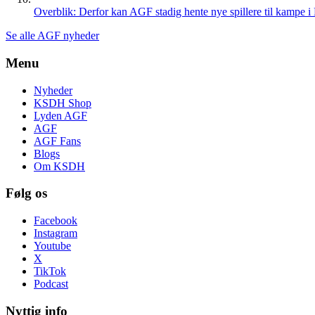
Overblik: Derfor kan AGF stadig hente nye spillere til kampe i
Se alle AGF nyheder
Menu
Nyheder
KSDH Shop
Lyden AGF
AGF
AGF Fans
Blogs
Om KSDH
Følg os
Facebook
Instagram
Youtube
X
TikTok
Podcast
Nyttig info