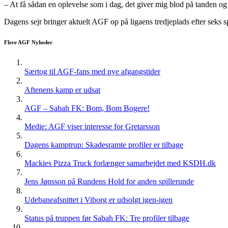
– At få sådan en oplevelse som i dag, det giver mig blod på tanden og
Dagens sejr bringer aktuelt AGF op på ligaens tredjeplads efter seks sp
Flere AGF Nyheder
Særtog til AGF-fans med nye afgangstider
Aftenens kamp er udsat
AGF – Sabah FK: Bom, Bom Bogere!
Medie: AGF viser interesse for Gretarsson
Dagens kamptrup: Skadesramte profiler er tilbage
Mackies Pizza Truck forlænger samarbejdet med KSDH.dk
Jens Jønsson på Rundens Hold for anden spillerunde
Udebaneafsnittet i Viborg er udsolgt igen-igen
Status på truppen før Sabah FK: Tre profiler tilbage