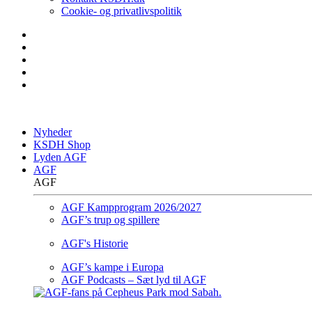
Cookie- og privatlivspolitik
Nyheder
KSDH Shop
Lyden AGF
AGF
AGF
AGF Kampprogram 2026/2027
AGF’s trup og spillere
AGF's Historie
AGF’s kampe i Europa
AGF Podcasts – Sæt lyd til AGF