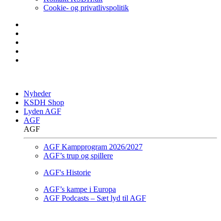
Cookie- og privatlivspolitik
Nyheder
KSDH Shop
Lyden AGF
AGF
AGF
AGF Kampprogram 2026/2027
AGF’s trup og spillere
AGF's Historie
AGF’s kampe i Europa
AGF Podcasts – Sæt lyd til AGF