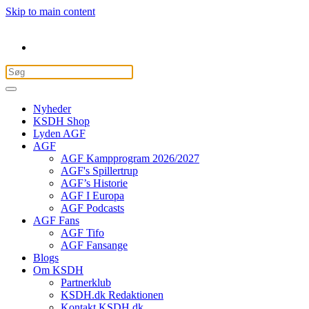
Skip to main content
Nyheder
KSDH Shop
Lyden AGF
AGF
AGF Kampprogram 2026/2027
AGF's Spillertrup
AGF’s Historie
AGF I Europa
AGF Podcasts
AGF Fans
AGF Tifo
AGF Fansange
Blogs
Om KSDH
Partnerklub
KSDH.dk Redaktionen
Kontakt KSDH.dk