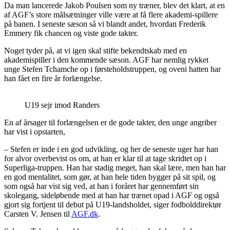
Da man lancerede Jakob Poulsen som ny træner, blev det klart, at en
af AGF’s store målsætninger ville være at få flere akademi-spillere
på banen. I seneste sæson så vi blandt andet, hvordan Frederik
Emmery fik chancen og viste gode takter.
Noget tyder på, at vi igen skal stifte bekendtskab med en
akademispiller i den kommende sæson. AGF har nemlig rykket
unge Stefen Tchamche op i førsteholdstruppen, og oveni hatten har
han fået en fire år forlængelse.
U19 sejr imod Randers
En af årsager til forlængelsen er de gode takter, den unge angriber
har vist i opstarten,
– Stefen er inde i en god udvikling, og her de seneste uger har han
for alvor overbevist os om, at han er klar til at tage skridtet op i
Superliga-truppen. Han har stadig meget, han skal lære, men han har
en god mentalitet, som gør, at han hele tiden bygger på sit spil, og
som også har vist sig ved, at han i foråret har gennemført sin
skolegang, sideløbende med at han har trænet opad i AGF og også
gjort sig fortjent til debut på U19-landsholdet, siger fodbolddirektør
Carsten V. Jensen til
AGF.dk
.