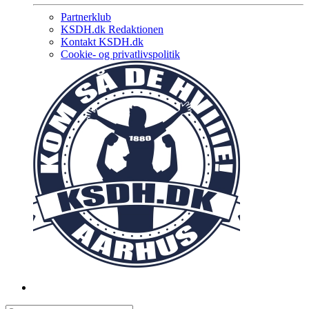
Partnerklub
KSDH.dk Redaktionen
Kontakt KSDH.dk
Cookie- og privatlivspolitik