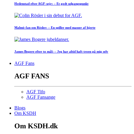
Hedenstad efter AGF-sejr: – Et godt udgangspunkt
Malmö-fan om Rösler: – En spiller med masser af hjerte
James Bogere efter to mål: – Jeg har altid haft troen på mig selv
AGF Fans
AGF FANS
AGF Tifo
AGF Fansange
Blogs
Om KSDH
Om KSDH.dk