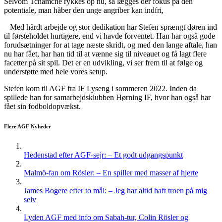
Selvom Tchamche rykkes op nu, så lægges der fokus på den
potentiale, man håber den unge angriber kan indfri,
– Med hårdt arbejde og stor dedikation har Stefen sprængt døren ind
til førsteholdet hurtigere, end vi havde forventet. Han har også gode
forudsætninger for at tage næste skridt, og med den lange aftale, han
nu har fået, har han tid til at vænne sig til niveauet og få lagt flere
facetter på sit spil. Det er en udvikling, vi ser frem til at følge og
understøtte med hele vores setup.
Stefen kom til AGF fra IF Lyseng i sommeren 2022. Inden da
spillede han for samarbejdsklubben Hørning IF, hvor han også har
fået sin fodboldopvækst.
Flere AGF Nyheder
Hedenstad efter AGF-sejr: – Et godt udgangspunkt
Malmö-fan om Rösler: – En spiller med masser af hjerte
James Bogere efter to mål: – Jeg har altid haft troen på mig
selv
Lyden AGF med info om Sabah-tur, Colin Rösler og