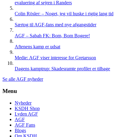
evaluering af sejren i Randers
Colin Rösler: – Noget, jeg vil huske i rigtig lang tid
Særtog til AGF-fans med nye afgangstider
AGF – Sabah FK: Bom, Bom Bogere!
Aftenens kamp er udsat
Medie: AGF viser interesse for Gretarsson
Dagens kamptrup: Skadesramte profiler er tilbage
Se alle AGF nyheder
Menu
Nyheder
KSDH Shop
Lyden AGF
AGF
AGF Fans
Blogs
Om KSDH