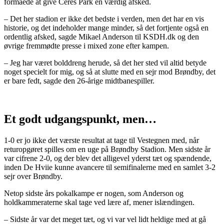
formåede at give Ceres Park en værdig afsked.
– Det her stadion er ikke det bedste i verden, men det har en vis
historie, og det indeholder mange minder, så det fortjente også en
ordentlig afsked, sagde Mikael Anderson til KSDH.dk og den
øvrige fremmødte presse i mixed zone efter kampen.
– Jeg har været bolddreng herude, så det her sted vil altid betyde
noget specielt for mig, og så at slutte med en sejr mod Brøndby, det
er bare fedt, sagde den 26-årige midtbanespiller.
Et godt udgangspunkt, men…
1-0 er jo ikke det værste resultat at tage til Vestegnen med, når
returopgøret spilles om en uge på Brøndby Stadion. Men sidste år
var cifrene 2-0, og der blev det alligevel yderst tæt og spændende,
inden De Hviie kunne avancere til semifinalerne med en samlet 3-2
sejr over Brøndby.
Netop sidste års pokalkampe er nogen, som Anderson og
holdkammeraterne skal tage ved lære af, mener islændingen.
– Sidste år var det meget tæt, og vi var vel lidt heldige med at gå