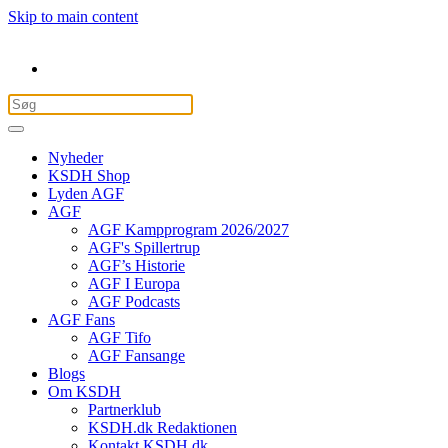
Skip to main content
Nyheder
KSDH Shop
Lyden AGF
AGF
AGF Kampprogram 2026/2027
AGF's Spillertrup
AGF’s Historie
AGF I Europa
AGF Podcasts
AGF Fans
AGF Tifo
AGF Fansange
Blogs
Om KSDH
Partnerklub
KSDH.dk Redaktionen
Kontakt KSDH.dk