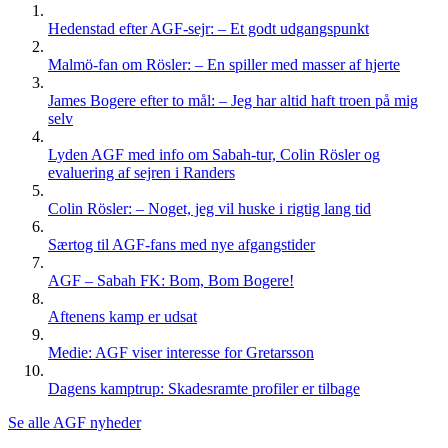
Hedenstad efter AGF-sejr: – Et godt udgangspunkt
Malmö-fan om Rösler: – En spiller med masser af hjerte
James Bogere efter to mål: – Jeg har altid haft troen på mig
selv
Lyden AGF med info om Sabah-tur, Colin Rösler og
evaluering af sejren i Randers
Colin Rösler: – Noget, jeg vil huske i rigtig lang tid
Særtog til AGF-fans med nye afgangstider
AGF – Sabah FK: Bom, Bom Bogere!
Aftenens kamp er udsat
Medie: AGF viser interesse for Gretarsson
Dagens kamptrup: Skadesramte profiler er tilbage
Se alle AGF nyheder