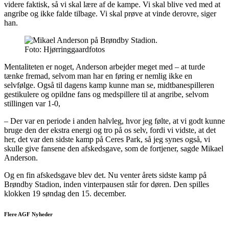
videre faktisk, så vi skal lære af de kampe. Vi skal blive ved med at
angribe og ikke falde tilbage. Vi skal prøve at vinde derovre, siger
han.
Foto: Hjørringgaardfotos
Mentaliteten er noget, Anderson arbejder meget med – at turde
tænke fremad, selvom man har en føring er nemlig ikke en
selvfølge. Også til dagens kamp kunne man se, midtbanespilleren
gestikulere og opildne fans og medspillere til at angribe, selvom
stillingen var 1-0,
– Der var en periode i anden halvleg, hvor jeg følte, at vi godt kunne
bruge den der ekstra energi og tro på os selv, fordi vi vidste, at det
her, det var den sidste kamp på Ceres Park, så jeg synes også, vi
skulle give fansene den afskedsgave, som de fortjener, sagde Mikael
Anderson.
Og en fin afskedsgave blev det. Nu venter årets sidste kamp på
Brøndby Stadion, inden vinterpausen står for døren. Den spilles
klokken 19 søndag den 15. december.
Flere AGF Nyheder