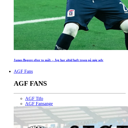
James Bogere efter to mål: – Jeg har altid haft troen på mig selv
AGF Fans
AGF FANS
AGF Tifo
AGF Fansange