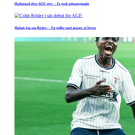
Hedenstad efter AGF-sejr: – Et godt udgangspunkt
Malmö-fan om Rösler: – En spiller med masser af hjerte