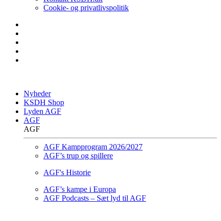
Cookie- og privatlivspolitik
Nyheder
KSDH Shop
Lyden AGF
AGF
AGF
AGF Kampprogram 2026/2027
AGF’s trup og spillere
AGF's Historie
AGF’s kampe i Europa
AGF Podcasts – Sæt lyd til AGF