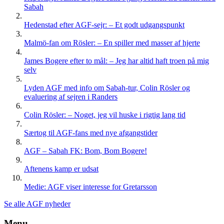
Sabah
Hedenstad efter AGF-sejr: – Et godt udgangspunkt
Malmö-fan om Rösler: – En spiller med masser af hjerte
James Bogere efter to mål: – Jeg har altid haft troen på mig
selv
Lyden AGF med info om Sabah-tur, Colin Rösler og
evaluering af sejren i Randers
Colin Rösler: – Noget, jeg vil huske i rigtig lang tid
Særtog til AGF-fans med nye afgangstider
AGF – Sabah FK: Bom, Bom Bogere!
Aftenens kamp er udsat
Medie: AGF viser interesse for Gretarsson
Se alle AGF nyheder
Menu