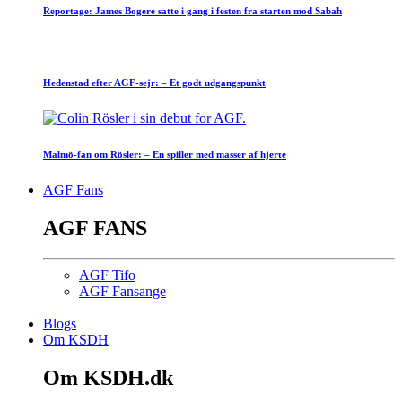
Reportage: James Bogere satte i gang i festen fra starten mod Sabah
Hedenstad efter AGF-sejr: – Et godt udgangspunkt
Malmö-fan om Rösler: – En spiller med masser af hjerte
AGF Fans
AGF FANS
AGF Tifo
AGF Fansange
Blogs
Om KSDH
Om KSDH.dk