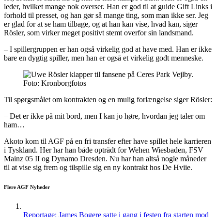
leder, hvilket mange nok overser. Han er god til at guide Gift Links i
forhold til presset, og han gør så mange ting, som man ikke ser. Jeg
er glad for at se ham tilbage, og at han kan vise, hvad kan, siger
Rösler, som virker meget positivt stemt overfor sin landsmand.
– I spillergruppen er han også virkelig god at have med. Han er ikke
bare en dygtig spiller, men han er også et virkelig godt menneske.
Foto: Kronborgfotos
Til spørgsmålet om kontrakten og en mulig forlængelse siger Rösler:
– Det er ikke på mit bord, men I kan jo høre, hvordan jeg taler om
ham…
Akoto kom til AGF på en fri transfer efter have spillet hele karrieren
i Tyskland. Her har han både optrådt for Wehen Wiesbaden, FSV
Mainz 05 II og Dynamo Dresden. Nu har han altså nogle måneder
til at vise sig frem og tilspille sig en ny kontrakt hos De Hviie.
Flere AGF Nyheder
Reportage: James Bogere satte i gang i festen fra starten mod