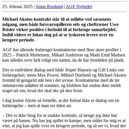
25. februar 2025
|
Jonas Roulund
|
AGF Nyheder
Michael Akotos kontrakt står til at udløbe ved sæsonens
udgang, men både forsvarsspilleren selv og cheftræner Uwe
Rösler virker positive i forhold til at forlænge samarbejdet.
Indtil videre er fokus dog på at se tyskeren levere over en
længere periode.
AGF har allerede forlænget kontrakterne med flere store profiler i
2025 – Patrick Mortensen, Mikael Anderson og Mads Emil Madsen
kan således sove helt roligt om natten, da de har fremtiden på plads.
Der er endvidere dialog med både Jesper Hansen og Gift Links om
forlængelser, mens Max Power, Mikkel Duelund og Michael Akotos
fremtid til gengæld står hen i det uvisse. Kontrakterne med de tre
sidstnævnte udløber til sommer, og klubben har endnu ikke meldt
noget ud om, hvad der skal ske på den front.
I dag kunne Akoto så fortælle, at der fortsat ikke er dialog om en
forlængelse – men at man ser tiden an.
– Der er ikke brug for at snakke kontrakt, så længe jeg ikke har
været på banen. Nu har jeg spillet to kampe, men målet for mig er at
vise, at jeg kan spille over en længere periode, og så ser vi, hvad der