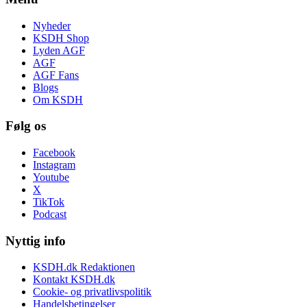
Nyheder
KSDH Shop
Lyden AGF
AGF
AGF Fans
Blogs
Om KSDH
Følg os
Facebook
Instagram
Youtube
X
TikTok
Podcast
Nyttig info
KSDH.dk Redaktionen
Kontakt KSDH.dk
Cookie- og privatlivspolitik
Handelsbetingelser