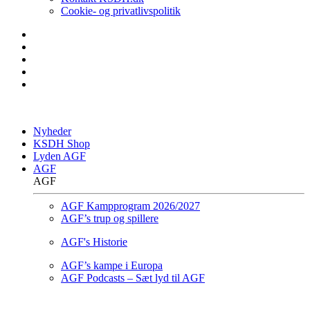
Cookie- og privatlivspolitik
Nyheder
KSDH Shop
Lyden AGF
AGF
AGF
AGF Kampprogram 2026/2027
AGF’s trup og spillere
AGF's Historie
AGF’s kampe i Europa
AGF Podcasts – Sæt lyd til AGF