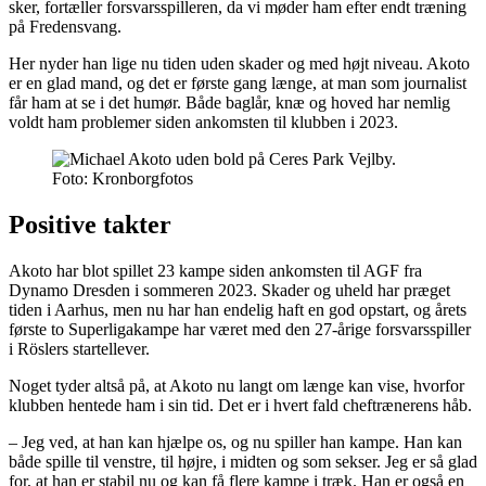
sker, fortæller forsvarsspilleren, da vi møder ham efter endt træning
på Fredensvang.
Her nyder han lige nu tiden uden skader og med højt niveau. Akoto
er en glad mand, og det er første gang længe, at man som journalist
får ham at se i det humør. Både baglår, knæ og hoved har nemlig
voldt ham problemer siden ankomsten til klubben i 2023.
Foto: Kronborgfotos
Positive takter
Akoto har blot spillet 23 kampe siden ankomsten til AGF fra
Dynamo Dresden i sommeren 2023. Skader og uheld har præget
tiden i Aarhus, men nu har han endelig haft en god opstart, og årets
første to Superligakampe har været med den 27-årige forsvarsspiller
i Röslers startellever.
Noget tyder altså på, at Akoto nu langt om længe kan vise, hvorfor
klubben hentede ham i sin tid. Det er i hvert fald cheftrænerens håb.
– Jeg ved, at han kan hjælpe os, og nu spiller han kampe. Han kan
både spille til venstre, til højre, i midten og som sekser. Jeg er så glad
for, at han er stabil nu og kan få flere kampe i træk. Han er også en