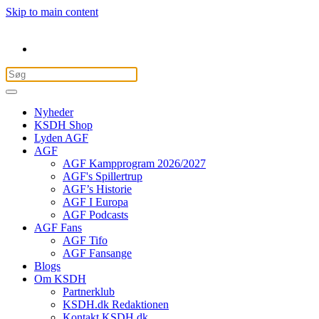
Skip to main content
Nyheder
KSDH Shop
Lyden AGF
AGF
AGF Kampprogram 2026/2027
AGF's Spillertrup
AGF’s Historie
AGF I Europa
AGF Podcasts
AGF Fans
AGF Tifo
AGF Fansange
Blogs
Om KSDH
Partnerklub
KSDH.dk Redaktionen
Kontakt KSDH.dk