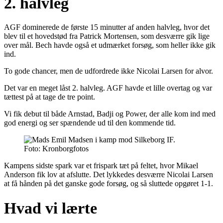
2. halvleg
AGF dominerede de første 15 minutter af anden halvleg, hvor det
blev til et hovedstød fra Patrick Mortensen, som desværre gik lige
over mål. Bech havde også et udmærket forsøg, som heller ikke gik
ind.
To gode chancer, men de udfordrede ikke Nicolai Larsen for alvor.
Det var en meget låst 2. halvleg. AGF havde et lille overtag og var
tættest på at tage de tre point.
Vi fik debut til både Arnstad, Badji og Power, der alle kom ind med
god energi og ser spændende ud til den kommende tid.
Foto: Kronborgfotos
Kampens sidste spark var et frispark tæt på feltet, hvor Mikael
Anderson fik lov at afslutte. Det lykkedes desværre Nicolai Larsen
at få hånden på det ganske gode forsøg, og så sluttede opgøret 1-1.
Hvad vi lærte