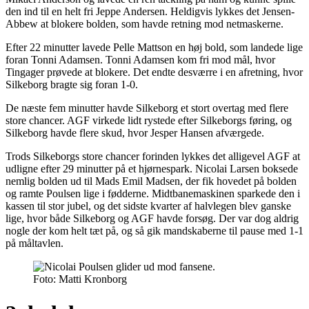
den ind til en helt fri Jeppe Andersen. Heldigvis lykkes det Jensen-
Abbew at blokere bolden, som havde retning mod netmaskerne.
Efter 22 minutter lavede Pelle Mattson en høj bold, som landede lige
foran Tonni Adamsen. Tonni Adamsen kom fri mod mål, hvor
Tingager prøvede at blokere. Det endte desværre i en afretning, hvor
Silkeborg bragte sig foran 1-0.
De næste fem minutter havde Silkeborg et stort overtag med flere
store chancer. AGF virkede lidt rystede efter Silkeborgs føring, og
Silkeborg havde flere skud, hvor Jesper Hansen afværgede.
Trods Silkeborgs store chancer forinden lykkes det alligevel AGF at
udligne efter 29 minutter på et hjørnespark. Nicolai Larsen boksede
nemlig bolden ud til Mads Emil Madsen, der fik hovedet på bolden
og ramte Poulsen lige i fødderne. Midtbanemaskinen sparkede den i
kassen til stor jubel, og det sidste kvarter af halvlegen blev ganske
lige, hvor både Silkeborg og AGF havde forsøg. Der var dog aldrig
nogle der kom helt tæt på, og så gik mandskaberne til pause med 1-1
på måltavlen.
Foto: Matti Kronborg