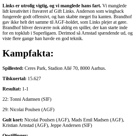
Links er utrolig vigtig, og vi manglede hans fart.
Vi manglede
lidt kreativitet i fraværet af Gift Links. Anderson som wingback
fungerede godt offensivt, og han skabte meget fra kanten. Brandhof
gav ikke helt det samme til AGF-holdet, som Links plejer at gøre.
Brandhof bliver desværre nok aldrig en spiller, der kan starte inde
for en topklub i Superligaen. Derimod så Arnstad spændende ud, og
viste flere gange han havde en god teknik.
Kampfakta:
Spillested:
Ceres Park, Stadion Allé 70, 8000 Aarhus.
Tilskuertal:
15.627
Resultat:
1-1
22: Tonni Adamsen (SIF)
29: Nicolai Poulsen (AGF)
Gult kort:
Nicolai Poulsen (AGF), Mads Emil Madsen (AGF),
Kristian Arnstad (AGF), Jeppe Andersen (SIF)
Opstillinger: