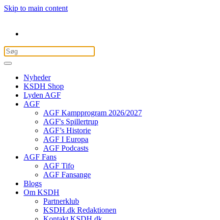
Skip to main content
Nyheder
KSDH Shop
Lyden AGF
AGF
AGF Kampprogram 2026/2027
AGF's Spillertrup
AGF’s Historie
AGF I Europa
AGF Podcasts
AGF Fans
AGF Tifo
AGF Fansange
Blogs
Om KSDH
Partnerklub
KSDH.dk Redaktionen
Kontakt KSDH.dk