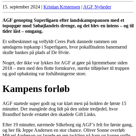
15. september 2024
|
Kristian Kristensen
|
AGF Nyheder
AGF genoptog Superligaen efter landskampspausen med et
topopgør mod Søhøjlandets drenge, og det blev en intens – og til
tider låst – omgang.
Et solbeskinnet og velfyldt Ceres Park dannede rammen om
søndagens topkamp i Superligaen, hvor pokalfinalens banemænd
skulle bankes på plads af De Hviie.
Noget, der ikke var lykkes for AGF at gøre på hjemmebane siden
2018 – men med den flotte formkurve, stærke tilføjelser til truppen
og god opbakning var forhåbningerne store.
Kampens forløb
AGF startede super godt og var klart mest på bolden de første 15
minutter. Der manglede dog lidt på den sidste tredjedel, hvor
Brandhof havde erstattet den skadede Gift Links.
Efter 19 minutter, nærmede Silkeborg sig AGF’s felt for første gang,
og her fik Jeppe Andersen en stor chance. Oliver Sonne overløb
Mikael Anderson og lavede en ren tackling på ham og kunne spille