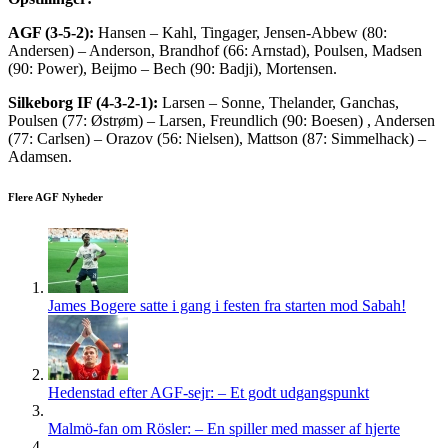
AGF (3-5-2):
Hansen – Kahl, Tingager, Jensen-Abbew (80:
Andersen) – Anderson, Brandhof (66: Arnstad), Poulsen, Madsen
(90: Power), Beijmo – Bech (90: Badji), Mortensen.
Silkeborg IF (4-3-2-1):
Larsen – Sonne, Thelander, Ganchas,
Poulsen (77: Østrøm) – Larsen, Freundlich (90: Boesen) , Andersen
(77: Carlsen) – Orazov (56: Nielsen), Mattson (87: Simmelhack) –
Adamsen.
Flere AGF Nyheder
James Bogere satte i gang i festen fra starten mod Sabah!
Hedenstad efter AGF-sejr: – Et godt udgangspunkt
Malmö-fan om Rösler: – En spiller med masser af hjerte