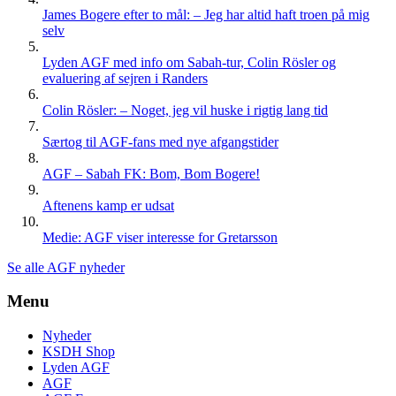
James Bogere efter to mål: – Jeg har altid haft troen på mig
selv
Lyden AGF med info om Sabah-tur, Colin Rösler og
evaluering af sejren i Randers
Colin Rösler: – Noget, jeg vil huske i rigtig lang tid
Særtog til AGF-fans med nye afgangstider
AGF – Sabah FK: Bom, Bom Bogere!
Aftenens kamp er udsat
Medie: AGF viser interesse for Gretarsson
Se alle AGF nyheder
Menu
Nyheder
KSDH Shop
Lyden AGF
AGF