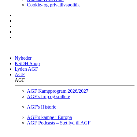
Cookie- og privatlivspolitik
Nyheder
KSDH Shop
Lyden AGF
AGF
AGF
AGF Kampprogram 2026/2027
AGF’s trup og spillere
AGF's Historie
AGF’s kampe i Europa
AGF Podcasts – Sæt lyd til AGF