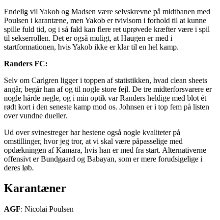
Endelig vil Yakob og Madsen være selvskrevne på midtbanen med
Poulsen i karantæne, men Yakob er tvivlsom i forhold til at kunne
spille fuld tid, og i så fald kan flere ret uprøvede kræfter være i spil
til sekserrollen. Det er også muligt, at Haugen er med i
startformationen, hvis Yakob ikke er klar til en hel kamp.
Randers FC:
Selv om Carlgren ligger i toppen af statistikken, hvad clean sheets
angår, begår han af og til nogle store fejl. De tre midterforsvarere er
nogle hårde negle, og i min optik var Randers heldige med blot ét
rødt kort i den seneste kamp mod os. Johnsen er i top fem på listen
over vundne dueller.
Ud over svinestreger har hestene også nogle kvaliteter på
omstillinger, hvor jeg tror, at vi skal være påpasselige med
opdækningen af Kamara, hvis han er med fra start. Alternativerne
offensivt er Bundgaard og Babayan, som er mere forudsigelige i
deres løb.
Karantæner
AGF
: Nicolai Poulsen