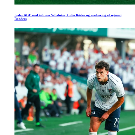
Lyden AGF med info om Sabah-tur, Colin Rösler og evaluering af sejren i
Randers