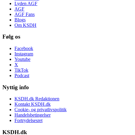
Lyden AGF
AGF
AGF Fans
Blogs
Om KSDH
Følg os
Facebook
Instagram
Youtube
X
TikTok
Podcast
Nyttig info
KSDH.dk Redaktionen
Kontakt KSDH.dk
Cookie- og privatlivspolitik
Handelsbetingelser
Fortrydelsesret
KSDH.dk