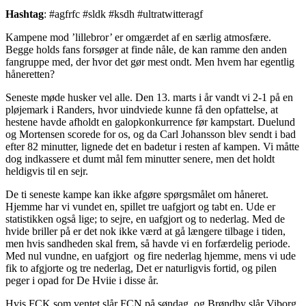
Hashtag
: #agfrfc #sldk #ksdh #ultratwitteragf
Kampene mod ’lillebror’ er omgærdet af en særlig atmosfære.
Begge holds fans forsøger at finde nåle, de kan ramme den anden
fangruppe med, der hvor det gør mest ondt. Men hvem har egentlig
håneretten?
Seneste møde husker vel alle. Den 13. marts i år vandt vi 2-1 på en
pløjemark i Randers, hvor uindviede kunne få den opfattelse, at
hestene havde afholdt en galopkonkurrence før kampstart. Duelund
og Mortensen scorede for os, og da Carl Johansson blev sendt i bad
efter 82 minutter, lignede det en badetur i resten af kampen. Vi måtte
dog indkassere et dumt mål fem minutter senere, men det holdt
heldigvis til en sejr.
De ti seneste kampe kan ikke afgøre spørgsmålet om håneret.
Hjemme har vi vundet en, spillet tre uafgjort og tabt en. Ude er
statistikken også lige; to sejre, en uafgjort og to nederlag. Med de
hvide briller på er det nok ikke værd at gå længere tilbage i tiden,
men hvis sandheden skal frem, så havde vi en forfærdelig periode.
Med nul vundne, en uafgjort og fire nederlag hjemme, mens vi ude
fik to afgjorte og tre nederlag, Det er naturligvis fortid, og pilen
peger i opad for De Hviie i disse år.
Hvis FCK som ventet slår FCN på søndag, og Brøndby slår Viborg,