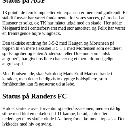
Status på AGF
13 point i de fem kampe efter vinterpausen er mere end godkendt. Et
stabilt forsvar har været fundamentet for vores succes, på trods af at
Hausner er solgt, og TK har måttet udgå med en skade. Her trådte
Mølgaard ind i centerforsvaret med stor autoritet, og Felix har været
en fremragende højre wingback.
Den taktiske ændring fra 3-5-2 med Haugen og Mortensen på
toppen til en mere fleksibel 3-5-1-1 med Mortensen som decideret
spidsangriber og enten Andersson eller Duelund som ”falsk
angriber”, har givet os flere chancer og et mere uforudsigeligt
angrebsspil.
Med Poulsen ude, skal Yakob og Mads Emil Madsen træde i
karakter, men det er heldigvis to dygtige boldspillere, som
forhåbentligt kan få gæsterne ud at løbe.
Status på Randers FC
Holdet startede over forventning i efterårssæsonen, men en dårlig
stime med blot en enkelt sejr i 11 kampe, betød, at de efter
nederlaget til os skulle vinde i Aalborg for at komme i top seks. Det
lykkedes med hiv og sving.