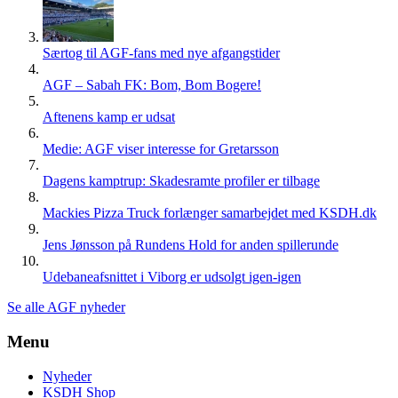
Særtog til AGF-fans med nye afgangstider
AGF – Sabah FK: Bom, Bom Bogere!
Aftenens kamp er udsat
Medie: AGF viser interesse for Gretarsson
Dagens kamptrup: Skadesramte profiler er tilbage
Mackies Pizza Truck forlænger samarbejdet med KSDH.dk
Jens Jønsson på Rundens Hold for anden spillerunde
Udebaneafsnittet i Viborg er udsolgt igen-igen
Se alle AGF nyheder
Menu
Nyheder
KSDH Shop