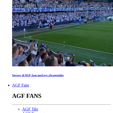
Særtog til AGF-fans med nye afgangstider
AGF Fans
AGF FANS
AGF Tifo