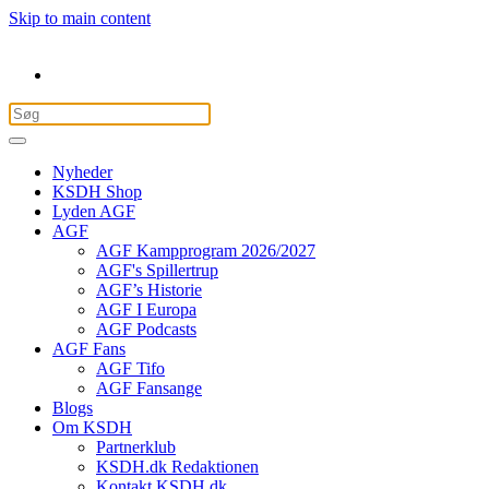
Skip to main content
Nyheder
KSDH Shop
Lyden AGF
AGF
AGF Kampprogram 2026/2027
AGF's Spillertrup
AGF’s Historie
AGF I Europa
AGF Podcasts
AGF Fans
AGF Tifo
AGF Fansange
Blogs
Om KSDH
Partnerklub
KSDH.dk Redaktionen
Kontakt KSDH.dk