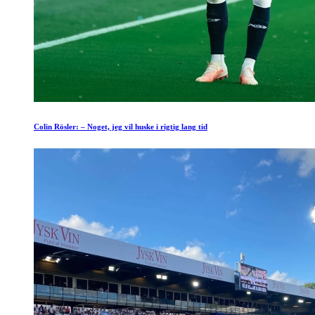
Colin Rösler: – Noget, jeg vil huske i rigtig lang tid