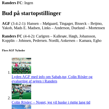
Randers FC
: Ingen
Bud på startopstillinger
AGF
(3-4-2-1): Hansen – Mølgaard, Tingager, Bisseck – Beijmo,
Yakob, Mads E. Madsen, Links – Anderson, Duelund – Mortensen
Randers FC
(4-4-2): Carlgren – Kallesøe, Høgh, Johansson,
Kopplin – Johnsen, Pedersen. Nordli, Ankersen – Kamara, Egho
Flere AGF Nyheder
Lyden AGF med info om Sabah-tur, Colin Rösler og
evaluering af sejren i Randers
Colin Rösler: – Noget, jeg vil huske i rigtig lang tid