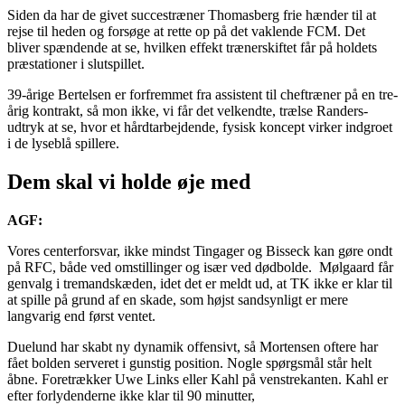
Siden da har de givet succestræner Thomasberg frie hænder til at
rejse til heden og forsøge at rette op på det vaklende FCM. Det
bliver spændende at se, hvilken effekt trænerskiftet får på holdets
præstationer i slutspillet.
39-årige Bertelsen er forfremmet fra assistent til cheftræner på en tre-
årig kontrakt, så mon ikke, vi får det velkendte, trælse Randers-
udtryk at se, hvor et hårdtarbejdende, fysisk koncept virker indgroet
i de lyseblå spillere.
Dem skal vi holde øje med
AGF:
Vores centerforsvar, ikke mindst Tingager og Bisseck kan gøre ondt
på RFC, både ved omstillinger og især ved dødbolde. Mølgaard får
genvalg i tremandskæden, idet det er meldt ud, at TK ikke er klar til
at spille på grund af en skade, som højst sandsynligt er mere
langvarig end først ventet.
Duelund har skabt ny dynamik offensivt, så Mortensen oftere har
fået bolden serveret i gunstig position. Nogle spørgsmål står helt
åbne. Foretrækker Uwe Links eller Kahl på venstrekanten. Kahl er
efter forlydenderne ikke klar til 90 minutter,