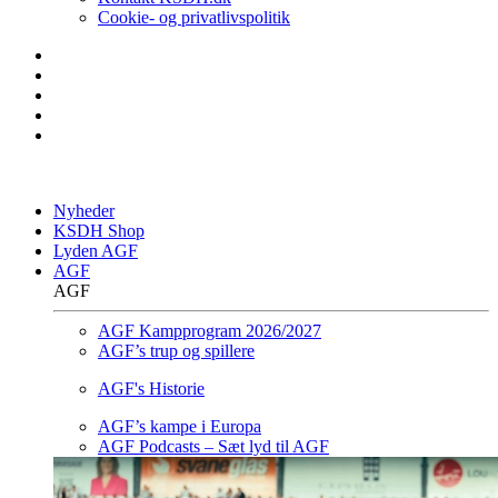
Cookie- og privatlivspolitik
Nyheder
KSDH Shop
Lyden AGF
AGF
AGF
AGF Kampprogram 2026/2027
AGF’s trup og spillere
AGF's Historie
AGF’s kampe i Europa
AGF Podcasts – Sæt lyd til AGF