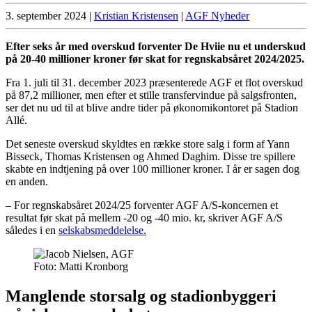
3. september 2024
|
Kristian Kristensen
|
AGF Nyheder
Efter seks år med overskud forventer De Hviie nu et underskud
på 20-40 millioner kroner før skat for regnskabsåret 2024/2025.
Fra 1. juli til 31. december 2023 præsenterede AGF et flot overskud
på 87,2 millioner, men efter et stille transfervindue på salgsfronten,
ser det nu ud til at blive andre tider på økonomikontoret på Stadion
Allé.
Det seneste overskud skyldtes en række store salg i form af Yann
Bisseck, Thomas Kristensen og Ahmed Daghim. Disse tre spillere
skabte en indtjening på over 100 millioner kroner. I år er sagen dog
en anden.
– For regnskabsåret 2024/25 forventer AGF A/S-koncernen et
resultat før skat på mellem -20 og -40 mio. kr, skriver AGF A/S
således i en
selskabsmeddelelse.
Foto: Matti Kronborg
Manglende storsalg og stadionbyggeri