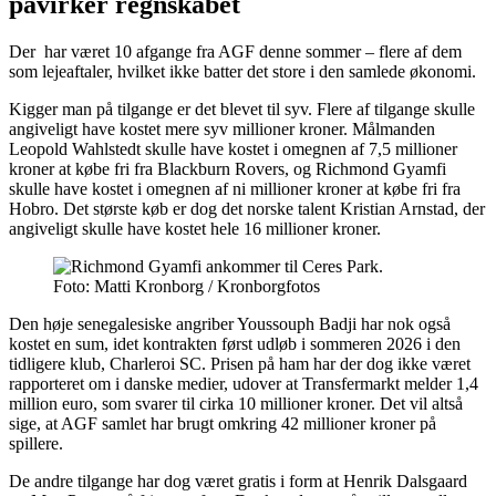
påvirker regnskabet
Der har været 10 afgange fra AGF denne sommer – flere af dem
som lejeaftaler, hvilket ikke batter det store i den samlede økonomi.
Kigger man på tilgange er det blevet til syv. Flere af tilgange skulle
angiveligt have kostet mere syv millioner kroner. Målmanden
Leopold Wahlstedt skulle have kostet i omegnen af 7,5 millioner
kroner at købe fri fra Blackburn Rovers, og Richmond Gyamfi
skulle have kostet i omegnen af ni millioner kroner at købe fri fra
Hobro. Det største køb er dog det norske talent Kristian Arnstad, der
angiveligt skulle have kostet hele 16 millioner kroner.
Foto: Matti Kronborg / Kronborgfotos
Den høje senegalesiske angriber Youssouph Badji har nok også
kostet en sum, idet kontrakten først udløb i sommeren 2026 i den
tidligere klub, Charleroi SC. Prisen på ham har der dog ikke været
rapporteret om i danske medier, udover at Transfermarkt melder 1,4
million euro, som svarer til cirka 10 millioner kroner. Det vil altså
sige, at AGF samlet har brugt omkring 42 millioner kroner på
spillere.
De andre tilgange har dog været gratis i form at Henrik Dalsgaard