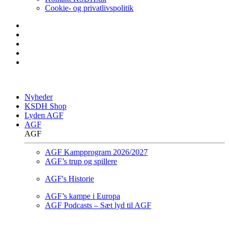
Cookie- og privatlivspolitik
Nyheder
KSDH Shop
Lyden AGF
AGF
AGF
AGF Kampprogram 2026/2027
AGF’s trup og spillere
AGF's Historie
AGF’s kampe i Europa
AGF Podcasts – Sæt lyd til AGF