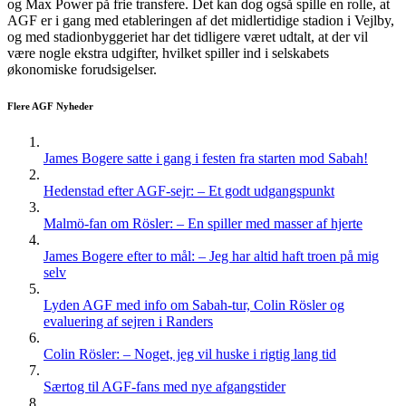
og Max Power på frie transfere. Det kan dog også spille en rolle, at
AGF er i gang med etableringen af det midlertidige stadion i Vejlby,
og med stadionbyggeriet har det tidligere været udtalt, at der vil
være nogle ekstra udgifter, hvilket spiller ind i selskabets
økonomiske forudsigelser.
Flere AGF Nyheder
James Bogere satte i gang i festen fra starten mod Sabah!
Hedenstad efter AGF-sejr: – Et godt udgangspunkt
Malmö-fan om Rösler: – En spiller med masser af hjerte
James Bogere efter to mål: – Jeg har altid haft troen på mig
selv
Lyden AGF med info om Sabah-tur, Colin Rösler og
evaluering af sejren i Randers
Colin Rösler: – Noget, jeg vil huske i rigtig lang tid
Særtog til AGF-fans med nye afgangstider