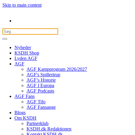
Skip to main content
Nyheder
KSDH Shop
Lyden AGF
AGF
AGF Kampprogram 2026/2027
AGF's Spillertrup
AGF’s Historie
AGF I Europa
AGF Podcasts
AGF Fans
AGF Tifo
AGF Fansange
Blogs
Om KSDH
Partnerklub
KSDH.dk Redaktionen
Kontakt KSDH.dk