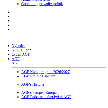
Cookie- og privatlivspolitik
Nyheder
KSDH Shop
Lyden AGF
AGF
AGF
AGF Kampprogram 2026/2027
AGF’s trup og spillere
AGF's Historie
AGF’s kampe i Europa
AGF Podcasts – Sæt lyd til AGF