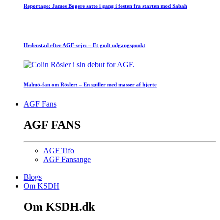
Reportage: James Bogere satte i gang i festen fra starten mod Sabah
Hedenstad efter AGF-sejr: – Et godt udgangspunkt
Malmö-fan om Rösler: – En spiller med masser af hjerte
AGF Fans
AGF FANS
AGF Tifo
AGF Fansange
Blogs
Om KSDH
Om KSDH.dk