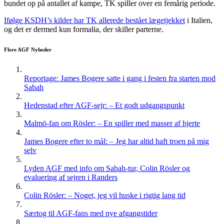
bundet op på antallet af kampe, TK spiller over en femårig periode.
Ifølge KSDH’s kilder har TK allerede bestået lægetjekket
i Italien,
og det er dermed kun formalia, der skiller parterne.
Flere AGF Nyheder
Reportage: James Bogere satte i gang i festen fra starten mod
Sabah
Hedenstad efter AGF-sejr: – Et godt udgangspunkt
Malmö-fan om Rösler: – En spiller med masser af hjerte
James Bogere efter to mål: – Jeg har altid haft troen på mig
selv
Lyden AGF med info om Sabah-tur, Colin Rösler og
evaluering af sejren i Randers
Colin Rösler: – Noget, jeg vil huske i rigtig lang tid
Særtog til AGF-fans med nye afgangstider