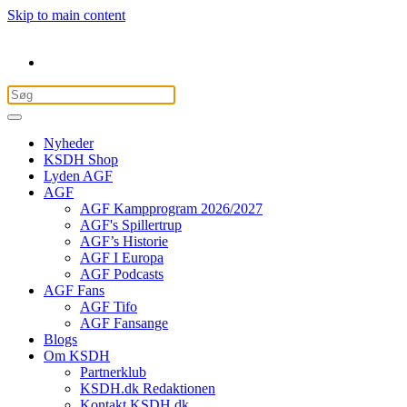
Skip to main content
Nyheder
KSDH Shop
Lyden AGF
AGF
AGF Kampprogram 2026/2027
AGF's Spillertrup
AGF’s Historie
AGF I Europa
AGF Podcasts
AGF Fans
AGF Tifo
AGF Fansange
Blogs
Om KSDH
Partnerklub
KSDH.dk Redaktionen
Kontakt KSDH.dk