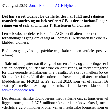
31. august 2023
|
Jonas Roulund
|
AGF Nyheder
Det har været tydeligt for de fleste, der har fulgt med i dagens
transferhistorier, og nu bekræfter AGF, at der er forhandlinger
i gang om et salg af Thomas T. Kristensen til Udinese.
I en selskabsmeddelelse bekræfter AGF her til aften, at der er
forhandlinger i gang om et salg af Thomas T. Kristensen til Serie A-
klubben Udinese.
Endnu en gang vil salget påvirke regnskaberne i en særdeles positiv
retning.
– Såfremt alle parter når til enighed om en aftale, og alle betingelser i
aftalen opfyldes, vil det medføre en opjustering af forventningerne
for indeværende regnskabsår til et resultat før skat på mellem 65 og
80 mio. kr. i forhold til den udmeldte forventning til årets resultat i
Meddelelse nr. 14/2023 pr. 29. august 2023, som var et resultat før
skat på mellem 30 og 40 mio. kr., skriver klubben i
selskabsmeddelelsen.
Det stemmer ganske godt overens med rygterne om, at transferen vil
ligge i omegnen af 37,5 millioner kroner i straksoverførsel, mens
yderligere 22,5 millioner kroner venter i realistiske bonusser, som er