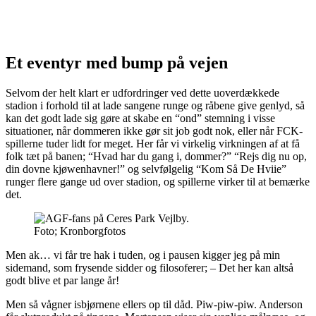
Et eventyr med bump på vejen
Selvom der helt klart er udfordringer ved dette uoverdækkede
stadion i forhold til at lade sangene runge og råbene give genlyd, så
kan det godt lade sig gøre at skabe en “ond” stemning i visse
situationer, når dommeren ikke gør sit job godt nok, eller når FCK-
spillerne tuder lidt for meget. Her får vi virkelig virkningen af at få
folk tæt på banen; “Hvad har du gang i, dommer?” “Rejs dig nu op,
din dovne kjøwenhavner!” og selvfølgelig “Kom Så De Hviie”
runger flere gange ud over stadion, og spillerne virker til at bemærke
det.
Foto; Kronborgfotos
Men ak… vi får tre hak i tuden, og i pausen kigger jeg på min
sidemand, som frysende sidder og filosoferer; – Det her kan altså
godt blive et par lange år!
Men så vågner isbjørnene ellers op til dåd. Piw-piw-piw. Anderson