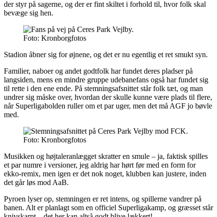
der styr på sagerne, og der er fint skiltet i forhold til, hvor folk skal
bevæge sig hen.
Foto: Kronborgfotos
Stadion åbner sig for øjnene, og det er nu egentlig et ret smukt syn.
Familier, naboer og andet godtfolk har fundet deres pladser på
langsiden, mens en mindre gruppe udebanefans også har fundet sig
til rette i den ene ende. På stemningsafsnittet står folk tæt, og man
undrer sig måske over, hvordan der skulle kunne være plads til flere,
når Superligabolden ruller om et par uger, men det må AGF jo bøvle
med.
Foto: Kronborgfotos
Musikken og højtaleranlægget skratter en smule – ja, faktisk spilles
et par numre i versioner, jeg aldrig har hørt før med en form for
ekko-remix, men igen er det nok noget, klubben kan justere, inden
det går løs mod AaB.
Pyroen lyser op, stemningen er ret intens, og spillerne vandrer på
banen. Alt er planlagt som en officiel Superligakamp, og græsset står
knivskarpt – det her kan altså godt blive lækkert!