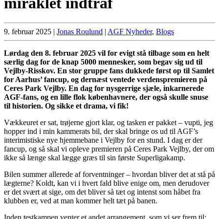
miraklet indtraf
9. februar 2025
|
Jonas Roulund
|
AGF Nyheder
,
Blogs
Lørdag den 8. februar 2025 vil for evigt stå tilbage som en helt
særlig dag for de knap 5000 mennesker, som begav sig ud til
Vejlby-Risskov. En stor gruppe fans dukkede først op til Samlet
for Aarhus’ fancup, og dernæst ventede verdenspremieren på
Ceres Park Vejlby. En dag for nysgerrige sjæle, inkarnerede
AGF-fans, og en lille flok københavnere, der også skulle snuse
til historien. Og sikke et drama, vi fik!
Vækkeuret er sat, trøjerne gjort klar, og tasken er pakket – vupti, jeg
hopper ind i min kammerats bil, der skal bringe os ud til AGF’s
interimistiske nye hjemmebane i Vejlby for en stund. I dag er der
fancup, og så skal vi opleve premieren på Ceres Park Vejlby, der om
ikke så længe skal lægge græs til sin første Superligakamp.
Bilen summer allerede af forventninger – hvordan bliver det at stå på
lægterne? Koldt, kan vi i hvert fald blive enige om, men derudover
er det svært at sige, om det bliver så tæt og intenst som håbet fra
klubben er, ved at man kommer helt tæt på banen.
Inden testkampen venter et andet arrangement, som vi ser frem til: