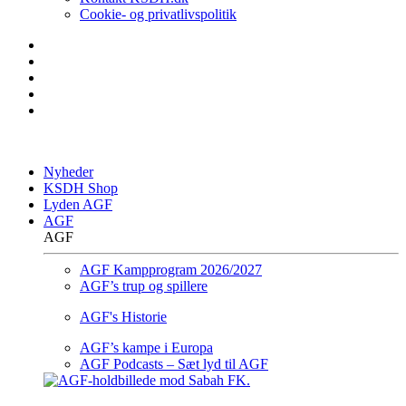
Cookie- og privatlivspolitik
Nyheder
KSDH Shop
Lyden AGF
AGF
AGF
AGF Kampprogram 2026/2027
AGF’s trup og spillere
AGF's Historie
AGF’s kampe i Europa
AGF Podcasts – Sæt lyd til AGF