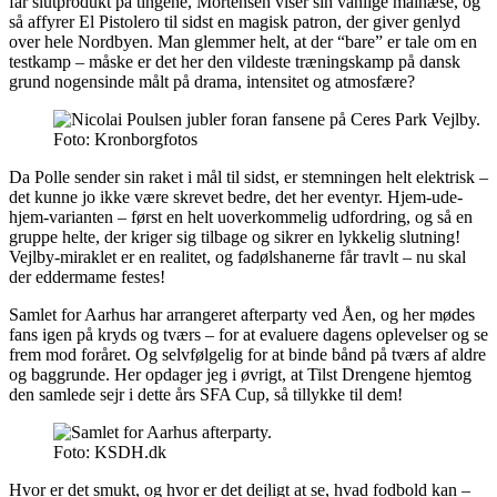
får slutprodukt på tingene, Mortensen viser sin vanlige målnæse, og
så affyrer El Pistolero til sidst en magisk patron, der giver genlyd
over hele Nordbyen. Man glemmer helt, at der “bare” er tale om en
testkamp – måske er det her den vildeste træningskamp på dansk
grund nogensinde målt på drama, intensitet og atmosfære?
Foto: Kronborgfotos
Da Polle sender sin raket i mål til sidst, er stemningen helt elektrisk –
det kunne jo ikke være skrevet bedre, det her eventyr. Hjem-ude-
hjem-varianten – først en helt uoverkommelig udfordring, og så en
gruppe helte, der kriger sig tilbage og sikrer en lykkelig slutning!
Vejlby-miraklet er en realitet, og fadølshanerne får travlt – nu skal
der eddermame festes!
Samlet for Aarhus har arrangeret afterparty ved Åen, og her mødes
fans igen på kryds og tværs – for at evaluere dagens oplevelser og se
frem mod foråret. Og selvfølgelig for at binde bånd på tværs af aldre
og baggrunde. Her opdager jeg i øvrigt, at Tilst Drengene hjemtog
den samlede sejr i dette års SFA Cup, så tillykke til dem!
Foto: KSDH.dk
Hvor er det smukt, og hvor er det dejligt at se, hvad fodbold kan –