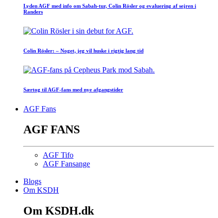
Lyden AGF med info om Sabah-tur, Colin Rösler og evaluering af sejren i
Randers
Colin Rösler: – Noget, jeg vil huske i rigtig lang tid
Særtog til AGF-fans med nye afgangstider
AGF Fans
AGF FANS
AGF Tifo
AGF Fansange
Blogs
Om KSDH
Om KSDH.dk