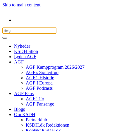
Skip to main content
Nyheder
KSDH Shop
Lyden AGF
AGF
AGF Kampprogram 2026/2027
AGF's Spillertrup
AGF’s Historie
AGF I Europa
AGF Podcasts
AGF Fans
AGF Tifo
AGF Fansange
Blogs
Om KSDH
Partnerklub
KSDH.dk Redaktionen
Kontakt KSDH.dk