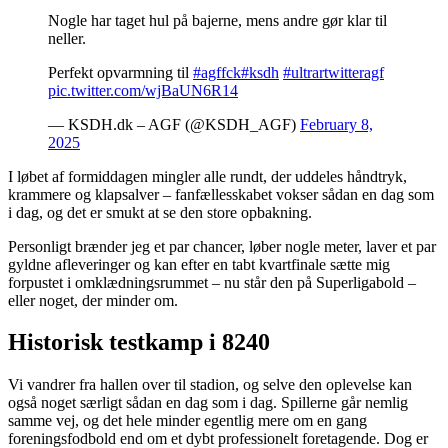
Nogle har taget hul på bajerne, mens andre gør klar til
neller.
Perfekt opvarmning til
#agffck
#ksdh
#ultrartwitteragf
pic.twitter.com/wjBaUN6R14
— KSDH.dk – AGF (@KSDH_AGF)
February 8,
2025
I løbet af formiddagen mingler alle rundt, der uddeles håndtryk,
krammere og klapsalver – fanfællesskabet vokser sådan en dag som
i dag, og det er smukt at se den store opbakning.
Personligt brænder jeg et par chancer, løber nogle meter, laver et par
gyldne afleveringer og kan efter en tabt kvartfinale sætte mig
forpustet i omklædningsrummet – nu står den på Superligabold –
eller noget, der minder om.
Historisk testkamp i 8240
Vi vandrer fra hallen over til stadion, og selve den oplevelse kan
også noget særligt sådan en dag som i dag. Spillerne går nemlig
samme vej, og det hele minder egentlig mere om en gang
foreningsfodbold end om et dybt professionelt foretagende. Dog er