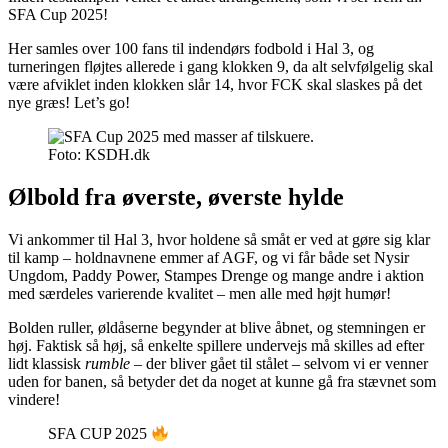
SFA Cup 2025!
Her samles over 100 fans til indendørs fodbold i Hal 3, og
turneringen fløjtes allerede i gang klokken 9, da alt selvfølgelig skal
være afviklet inden klokken slår 14, hvor FCK skal slaskes på det
nye græs! Let’s go!
Foto: KSDH.dk
Ølbold fra øverste, øverste hylde
Vi ankommer til Hal 3, hvor holdene så småt er ved at gøre sig klar
til kamp – holdnavnene emmer af AGF, og vi får både set Nysir
Ungdom, Paddy Power, Stampes Drenge og mange andre i aktion
med særdeles varierende kvalitet – men alle med højt humør!
Bolden ruller, øldåserne begynder at blive åbnet, og stemningen er
høj. Faktisk så høj, så enkelte spillere undervejs må skilles ad efter
lidt klassisk
rumble
– der bliver gået til stålet – selvom vi er venner
uden for banen, så betyder det da noget at kunne gå fra stævnet som
vindere!
SFA CUP 2025