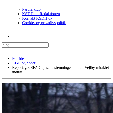
Partnerklub
KSDH.dk Redaktionen
Kontakt KSDH.dk
Cookie- og privatlivspolitik
Forside
AGF Nyheder
Reportage: SFA Cup satte stemningen, inden Vejlby-miraklet
indtraf