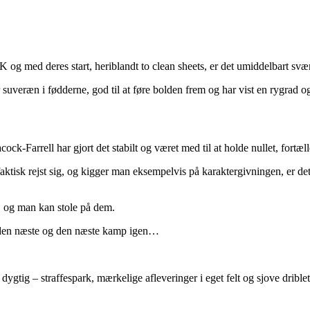
og med deres start, heriblandt to clean sheets, er det umiddelbart svært
 suveræn i fødderne, god til at føre bolden frem og har vist en rygrad og
ck-Farrell har gjort det stabilt og været med til at holde nullet, fortæ
aktisk rejst sig, og kigger man eksempelvis på karaktergivningen, er det
g, og man kan stole på dem.
r i den næste og den næste kamp igen…
dygtig – straffespark, mærkelige afleveringer i eget felt og sjove drib