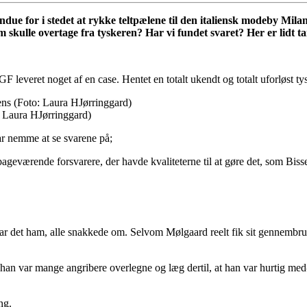
due for i stedet at rykke teltpælene til den italiensk modeby Mil
skulle overtage fra tyskeren? Har vi fundet svaret? Her er lidt ta
leveret noget af en case. Hentet en totalt ukendt og totalt uforløst ty
 Laura HJørringgard)
r nemme at se svarene på;
ilbageværende forsvarere, der havde kvaliteterne til at gøre det, som Bi
, var det ham, alle snakkede om. Selvom Mølgaard reelt fik sit gennemb
 han var mange angribere overlegne og læg dertil, at han var hurtig me