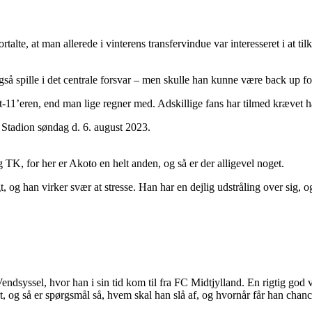
talte, at man allerede i vinterens transfervindue var interesseret i at
å spille i det centrale forsvar – men skulle han kunne være back up f
art-11’eren, end man lige regner med. Adskillige fans har tilmed krævet 
 TK, for her er Akoto en helt anden, og så er der alligevel noget.
igt, og han virker svær at stresse. Han har en dejlig udstråling over sig,
syssel, hvor han i sin tid kom til fra FC Midtjylland. En rigtig god ven
t, og så er spørgsmål så, hvem skal han slå af, og hvornår får han chanc