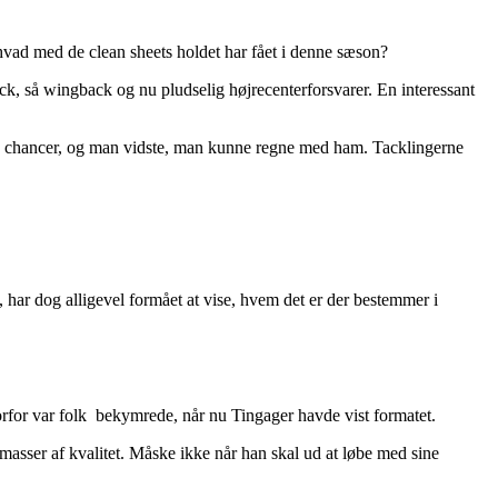
hvad med de clean sheets holdet har fået i denne sæson?
k, så wingback og nu pludselig højrecenterforsvarer. En interessant
abe chancer, og man vidste, man kunne regne med ham. Tacklingerne
, har dog alligevel formået at vise, hvem det er der bestemmer i
orfor var folk bekymrede, når nu Tingager havde vist formatet.
masser af kvalitet. Måske ikke når han skal ud at løbe med sine