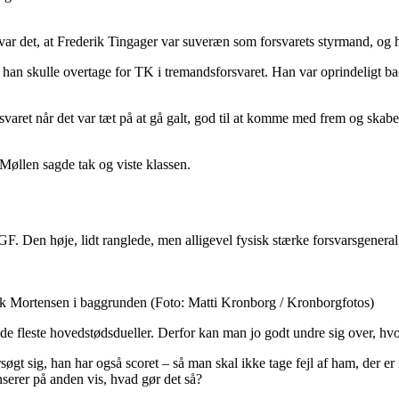
var det, at Frederik Tingager var suveræn som forsvarets styrmand, og 
han skulle overtage for TK i tremandsforsvaret. Han var oprindeligt bac
rsvaret når det var tæt på at gå galt, god til at komme med frem og sk
Møllen sagde tak og viste klassen.
AGF. Den høje, lidt ranglede, men alligevel fysisk stærke forsvarsgeneral
ick Mortensen i baggrunden (Foto: Matti Kronborg / Kronborgfotos)
 de fleste hovedstødsdueller. Derfor kan man jo godt undre sig over, hv
gt sig, han har også scoret – så man skal ikke tage fejl af ham, der er 
serer på anden vis, hvad gør det så?