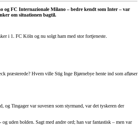
ano og FC Internazionale Milano – bedre kendt som Inter – var
nker om situationen bagtil.
sker i 1. FC Köln og nu solgt ham med stor fortjeneste.
sseck præsterede? Hvem ville Stig Inge Bjørnebye hente ind som afløser
rud, og Tingager var suveræn som styrmand, var det tyskeren der
d- og uden bolden. Sagt med andre ord; han var fantastisk – men var