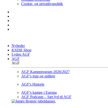
Cookie- og privatlivspolitik
Nyheder
KSDH Shop
Lyden AGF
AGF
AGF
AGF Kampprogram 2026/2027
AGF’s trup og spillere
AGF's Historie
AGF’s kampe i Europa
AGF Podcasts – Sæt lyd til AGF