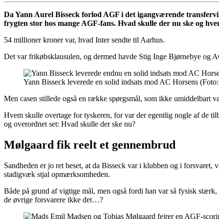
Da Yann Aurel Bisseck forlod AGF i det igangværende transfervin
frygten stor hos mange AGF-fans. Hvad skulle der nu ske og hvem 
54 millioner kroner var, hvad Inter sendte til Aarhus.
Det var frikøbsklausulen, og dermed havde Stig Inge Bjørnebye og AGF 
Yann Bisseck leverede en solid indsats mod AC Horsens (Foto:
Men casen stillede også en række spørgsmål, som ikke umiddelbart va
Hvem skulle overtage for tyskeren, for var der egentlig nogle af de t
og overordnet set: Hvad skulle der ske nu?
Mølgaard fik reelt et gennembrud
Sandheden er jo ret beset, at da Bisseck var i klubben og i forsvaret
stadigvæk stjal opmærksomheden.
Både på grund af vigtige mål, men også fordi han var så fysisk stærk,
de øvrige forsvarere ikke det…?