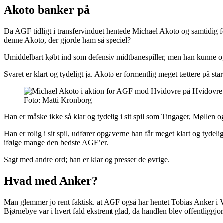
Akoto banker på
Da AGF tidligt i transfervinduet hentede Michael Akoto og samtidig for
denne Akoto, der gjorde ham så speciel?
Umiddelbart købt ind som defensiv midtbanespiller, men han kunne ogs
Svaret er klart og tydeligt ja. Akoto er formentlig meget tættere på st
Foto: Matti Kronborg
Han er måske ikke så klar og tydelig i sit spil som Tingager, Møllen og
Han er rolig i sit spil, udfører opgaverne han får meget klart og tydel
ifølge mange den bedste AGF’er.
Sagt med andre ord; han er klar og presser de øvrige.
Hvad med Anker?
Man glemmer jo rent faktisk. at AGF også har hentet Tobias Anker i Vend
Bjørnebye var i hvert fald ekstremt glad, da handlen blev offentliggjor