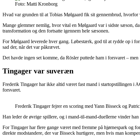
Foto: Matti Kronborg
Hvad var grunden til at Tobias Mølgaard fik sit gennembrud, hvorfor 
Mange glemmer nemlig, hvor vital en Mølgaard var i sidste sæson, da 
transformation og den fortsatte igennem hele sæsonen.
For Mølgaard leverede hver gang. Løbestærk, god til at rydde op i fo
sad der, når det var påkrævet.
Det havde ingen set komme, da Rösler puttede ham i forsvaret – men 
Tingager var suveræn
Frederik Tingager har ikke altid været fast mand i startopstillingen i 
forsvaret.
Frederik Tingager fejrer en scoring med Yann Bisseck og Patr
Han leder de øvrige spillere, og i mand-til-mand-duellerne vinder han
For Tingager har flere gange været med fremme på hjørnespark og forsø
direkte modstandere, der var Bisseck hurtigere, men hvis man kompen