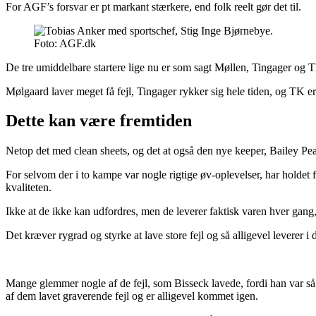
For AGF’s forsvar er pt markant stærkere, end folk reelt gør det til.
Foto: AGF.dk
De tre umiddelbare startere lige nu er som sagt Møllen, Tingager og TK 
Mølgaard laver meget få fejl, Tingager rykker sig hele tiden, og TK er
Dette kan være fremtiden
Netop det med clean sheets, og det at også den nye keeper, Bailey Peaco
For selvom der i to kampe var nogle rigtige øv-oplevelser, har holdet f
kvaliteten.
Ikke at de ikke kan udfordres, men de leverer faktisk varen hver gan
Det kræver rygrad og styrke at lave store fejl og så alligevel levere
Mange glemmer nogle af de fejl, som Bisseck lavede, fordi han var så 
af dem lavet graverende fejl og er alligevel kommet igen.