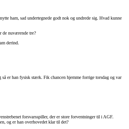
 tilknytte ham, sad undertegnede godt nok og undrede sig. Hvad kunne
or de nuværende tre?
ham derind.
 og så er han fysisk stærk. Fik chancen hjemme forrige torsdag og var
strebenet forsvarsspiller, der er store forventninger til i AGF.
en, og er han overhovedet klar til det?