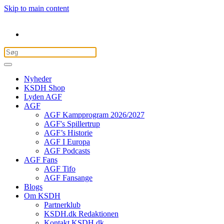
Skip to main content
Nyheder
KSDH Shop
Lyden AGF
AGF
AGF Kampprogram 2026/2027
AGF's Spillertrup
AGF’s Historie
AGF I Europa
AGF Podcasts
AGF Fans
AGF Tifo
AGF Fansange
Blogs
Om KSDH
Partnerklub
KSDH.dk Redaktionen
Kontakt KSDH.dk