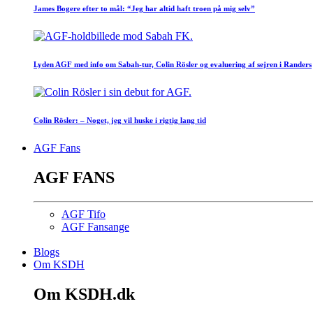
James Bogere efter to mål: “Jeg har altid haft troen på mig selv”
Lyden AGF med info om Sabah-tur, Colin Rösler og evaluering af sejren i Randers
Colin Rösler: – Noget, jeg vil huske i rigtig lang tid
AGF Fans
AGF FANS
AGF Tifo
AGF Fansange
Blogs
Om KSDH
Om KSDH.dk