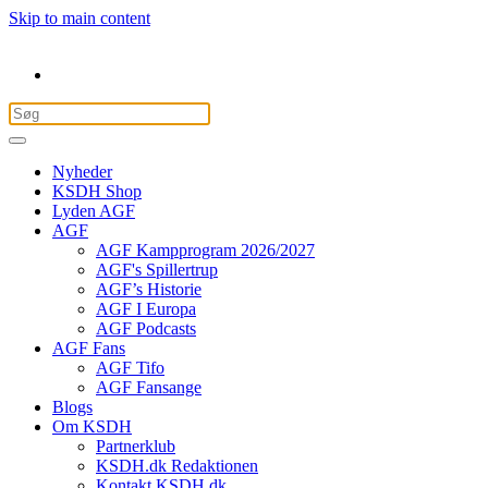
Skip to main content
Nyheder
KSDH Shop
Lyden AGF
AGF
AGF Kampprogram 2026/2027
AGF's Spillertrup
AGF’s Historie
AGF I Europa
AGF Podcasts
AGF Fans
AGF Tifo
AGF Fansange
Blogs
Om KSDH
Partnerklub
KSDH.dk Redaktionen
Kontakt KSDH.dk