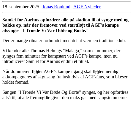
18. september 2025
|
Jonas Roulund
|
AGF Nyheder
Samlet for Aarhus opfordrer alle på stadion til at synge med og
bakke op, når der fremover ved startfløjt til AGF’s kampe
afsynges “I Troede Vi Var Døde og Borte.”
Der er mange ritualer forbundet med det at være en traditionsklub.
Vi kender alle Thomas Helmigs “Malaga,” som et nummer, der
synges fem minutter før kampstart ved AGF’s kampe, men nu
introducerer Samlet for Aarhus endnu et ritual.
Når dommeren fløjter AGF’s kampe i gang skal fløjten nemlig
akkompagneres af skønsang fra tusindvis af AGF-fans, som blæser
holdet fremad.
Sangen “I Troede Vi Var Døde Og Borte” synges, og her opfordres
altså til, at alle fremmødte giver den maks gas med sangstemmerne.