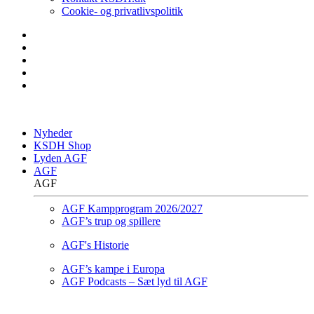
Cookie- og privatlivspolitik
Nyheder
KSDH Shop
Lyden AGF
AGF
AGF
AGF Kampprogram 2026/2027
AGF’s trup og spillere
AGF's Historie
AGF’s kampe i Europa
AGF Podcasts – Sæt lyd til AGF