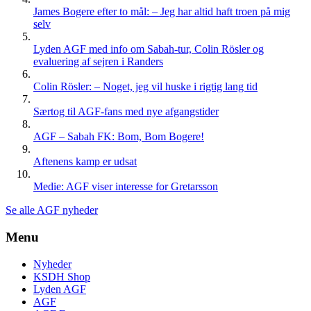
James Bogere efter to mål: – Jeg har altid haft troen på mig
selv
Lyden AGF med info om Sabah-tur, Colin Rösler og
evaluering af sejren i Randers
Colin Rösler: – Noget, jeg vil huske i rigtig lang tid
Særtog til AGF-fans med nye afgangstider
AGF – Sabah FK: Bom, Bom Bogere!
Aftenens kamp er udsat
Medie: AGF viser interesse for Gretarsson
Se alle AGF nyheder
Menu
Nyheder
KSDH Shop
Lyden AGF
AGF