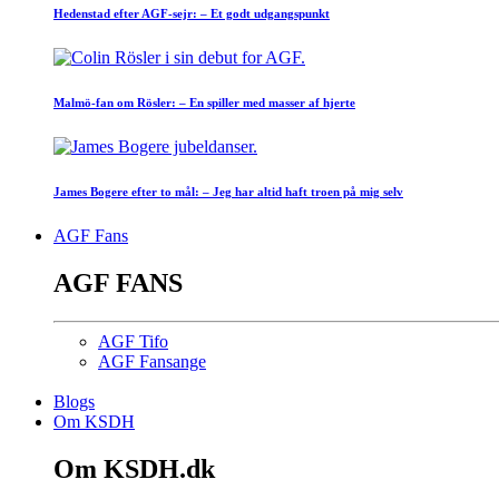
Hedenstad efter AGF-sejr: – Et godt udgangspunkt
Malmö-fan om Rösler: – En spiller med masser af hjerte
James Bogere efter to mål: – Jeg har altid haft troen på mig selv
AGF Fans
AGF FANS
AGF Tifo
AGF Fansange
Blogs
Om KSDH
Om KSDH.dk