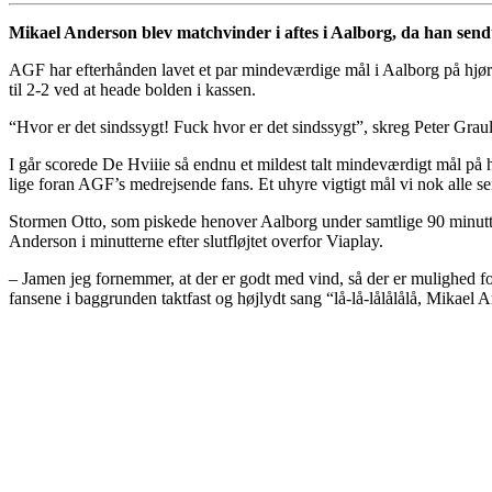
Mikael Anderson blev matchvinder i aftes i Aalborg, da han sendte
AGF har efterhånden lavet et par mindeværdige mål i Aalborg på hjø
til 2-2 ved at heade bolden i kassen.
“Hvor er det sindssygt! Fuck hvor er det sindssygt”, skreg Peter Gra
I går scorede De Hviiie så endnu et mildest talt mindeværdigt mål på
lige foran AGF’s medrejsende fans. Et uhyre vigtigt mål vi nok alle s
Stormen Otto, som piskede henover Aalborg under samtlige 90 minutter 
Anderson i minutterne efter slutfløjtet overfor Viaplay.
– Jamen jeg fornemmer, at der er godt med vind, så der er mulighed for
fansene i baggrunden taktfast og højlydt sang “lå-lå-lålålålå, Mikael 