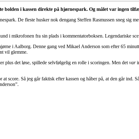
 bolden i kassen direkte på hjørnespark. Og målet var ingen tilfæl
rnespark. De fleste husker nok dengang Steffen Rasmussen sneg sig me
ulund i mikrofonen fra sin plads i kommentatorboksen. Legendariske sce
 hjørne i Aalborg. Denne gang ved Mikael Anderson som efter 65 minutte
ent vil glemme.
plus det løse, spillede selvfølgelig en rolle i scoringen. Men det
var
i
 at score. Så jeg går faktisk efter kassen og håber på, at den går ind.
Anderson”.