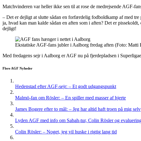
Matchvinderen var heller ikke sen til at rose de medrejsende AGF-fan
– Det er dejligt at slutte sådan en forfærdelig fodboldkamp af med tre p
ja, hvad kan man kalde sådan en aften som i aften? Det er pissekoldt, og 
dejligt!
Ekstatiske AGF-fans jubler i Aalborg fredag aften (Foto: Matti
Med fredagens sejr i Aalborg er AGF nu på fjerdepladsen i Superligae
Flere AGF Nyheder
Hedenstad efter AGF-sejr: – Et godt udgangspunkt
Malmö-fan om Rösler: – En spiller med masser af hjerte
James Bogere efter to mål: – Jeg har altid haft troen på mig selv
Lyden AGF med info om Sabah-tur, Colin Rösler og evaluering 
Colin Rösler: – Noget, jeg vil huske i rigtig lang tid