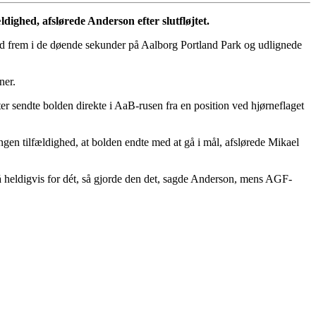
dighed, afslørede Anderson efter slutfløjtet.
d frem i de døende sekunder på Aalborg Portland Park og udlignede
ner.
r sendte bolden direkte i AaB-rusen fra en position ved hjørneflaget
ngen tilfældighed, at bolden endte med at gå i mål, afslørede Mikael
 Så heldigvis for dét, så gjorde den det, sagde Anderson, mens AGF-