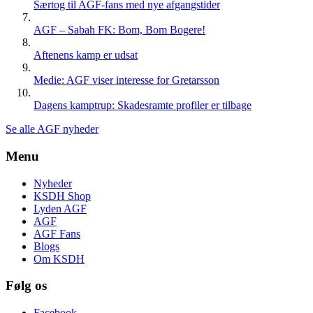
Særtog til AGF-fans med nye afgangstider
AGF – Sabah FK: Bom, Bom Bogere!
Aftenens kamp er udsat
Medie: AGF viser interesse for Gretarsson
Dagens kamptrup: Skadesramte profiler er tilbage
Se alle AGF nyheder
Menu
Nyheder
KSDH Shop
Lyden AGF
AGF
AGF Fans
Blogs
Om KSDH
Følg os
Facebook