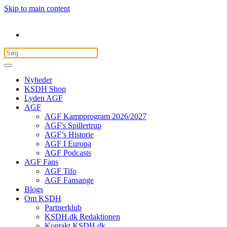
Skip to main content
Nyheder
KSDH Shop
Lyden AGF
AGF
AGF Kampprogram 2026/2027
AGF's Spillertrup
AGF’s Historie
AGF I Europa
AGF Podcasts
AGF Fans
AGF Tifo
AGF Fansange
Blogs
Om KSDH
Partnerklub
KSDH.dk Redaktionen
Kontakt KSDH.dk