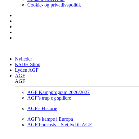
Cookie- og privatlivspolitik
Nyheder
KSDH Shop
Lyden AGF
AGF
AGF
AGF Kampprogram 2026/2027
AGF’s trup og spillere
AGF's Historie
AGF’s kampe i Europa
AGF Podcasts – Sæt lyd til AGF